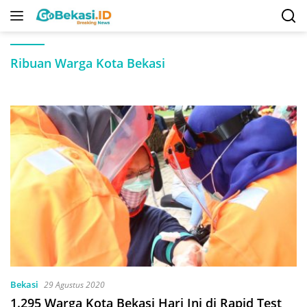
Langsung
ke
konten
Ribuan Warga Kota Bekasi
Bekasi
29 Agustus 2020
1.295 Warga Kota Bekasi Hari Ini di Rapid Test