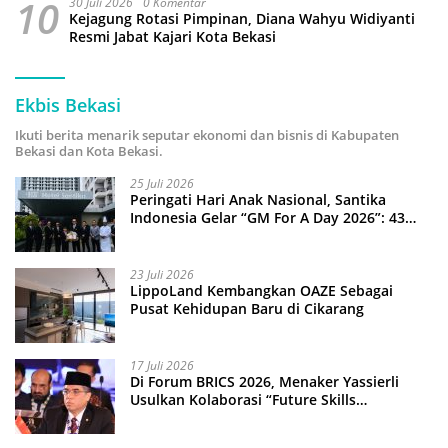
10
30 Juli 2026
0 Komentar
Kejagung Rotasi Pimpinan, Diana Wahyu Widiyanti
Resmi Jabat Kajari Kota Bekasi
Ekbis Bekasi
Ikuti berita menarik seputar ekonomi dan bisnis di Kabupaten
Bekasi dan Kota Bekasi.
25 Juli 2026
Peringati Hari Anak Nasional, Santika
Indonesia Gelar “GM For A Day 2026”: 43
Anak Pimpin Operasional Hotel
23 Juli 2026
LippoLand Kembangkan OAZE Sebagai
Pusat Kehidupan Baru di Cikarang
17 Juli 2026
Di Forum BRICS 2026, Menaker Yassierli
Usulkan Kolaborasi “Future Skills
Forecasting” demi Hadapi Era Ekonomi
Hijau