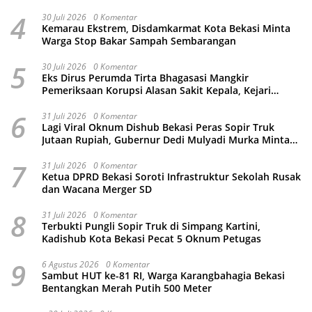
4
30 Juli 2026
0 Komentar
Kemarau Ekstrem, Disdamkarmat Kota Bekasi Minta
Warga Stop Bakar Sampah Sembarangan
5
30 Juli 2026
0 Komentar
Eks Dirus Perumda Tirta Bhagasasi Mangkir
Pemeriksaan Korupsi Alasan Sakit Kepala, Kejari
Kabupaten Bekasi Ancam Jemput Paksa
6
31 Juli 2026
0 Komentar
Lagi Viral Oknum Dishub Bekasi Peras Sopir Truk
Jutaan Rupiah, Gubernur Dedi Mulyadi Murka Minta
Wali Kota Beri Sanksi Pemecatan
7
31 Juli 2026
0 Komentar
Ketua DPRD Bekasi Soroti Infrastruktur Sekolah Rusak
dan Wacana Merger SD
8
31 Juli 2026
0 Komentar
Terbukti Pungli Sopir Truk di Simpang Kartini,
Kadishub Kota Bekasi Pecat 5 Oknum Petugas
9
6 Agustus 2026
0 Komentar
Sambut HUT ke-81 RI, Warga Karangbahagia Bekasi
Bentangkan Merah Putih 500 Meter