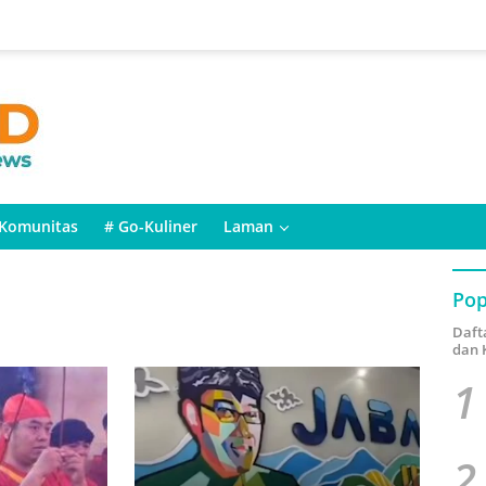
Komunitas
# Go-Kuliner
Laman
Pop
Daft
dan 
1
2