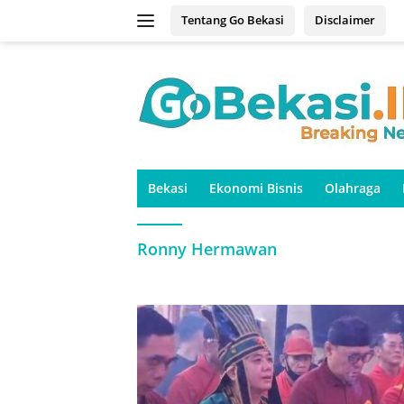
Langsung
Tentang Go Bekasi
Disclaimer
ke
konten
Bekasi
Ekonomi Bisnis
Olahraga
Ronny Hermawan