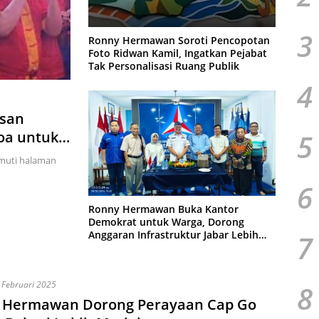
3
Ronny Hermawan Soroti Pencopotan
Foto Ridwan Kamil, Ingatkan Pejabat
Tak Personalisasi Ruang Publik
4
usan
5
Doa untuk
imuti halaman
6
Ronny Hermawan Buka Kantor
Demokrat untuk Warga, Dorong
Anggaran Infrastruktur Jabar Lebih
7
Adil
 Februari 2025
8
 Hermawan Dorong Perayaan Cap Go