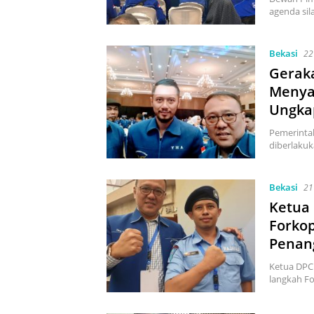
agenda si
Bekasi
22
Gerak
Menya
Ungka
Pemerinta
diberlakuk
Bekasi
21
Ketua 
Forko
Penan
Ketua DPC
langkah F