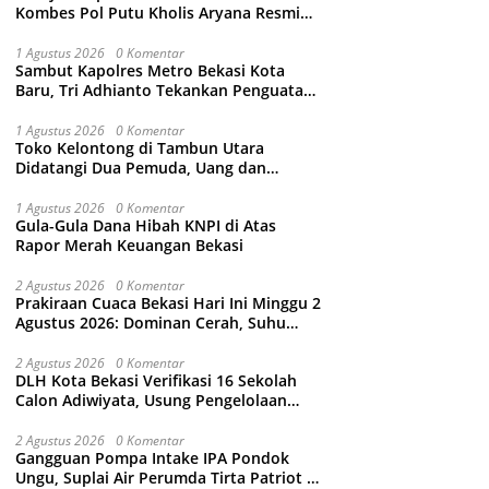
Kombes Pol Putu Kholis Aryana Resmi
Gantikan Kombes Pol Kusumo Wahyu
Bintoro
1 Agustus 2026
0 Komentar
Sambut Kapolres Metro Bekasi Kota
Baru, Tri Adhianto Tekankan Penguatan
Kolaborasi dan Kamtibmas
1 Agustus 2026
0 Komentar
Toko Kelontong di Tambun Utara
Didatangi Dua Pemuda, Uang dan
Puluhan Slop Roko Dikuras
1 Agustus 2026
0 Komentar
Gula-Gula Dana Hibah KNPI di Atas
Rapor Merah Keuangan Bekasi
2 Agustus 2026
0 Komentar
Prakiraan Cuaca Bekasi Hari Ini Minggu 2
Agustus 2026: Dominan Cerah, Suhu
Capai 34 Derajat Celcius
2 Agustus 2026
0 Komentar
DLH Kota Bekasi Verifikasi 16 Sekolah
Calon Adiwiyata, Usung Pengelolaan
Sampah hingga Target 3 Juta Pohon
2 Agustus 2026
0 Komentar
Gangguan Pompa Intake IPA Pondok
Ungu, Suplai Air Perumda Tirta Patriot di