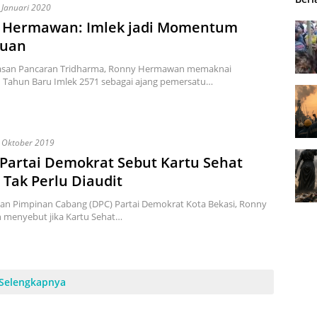
 Januari 2020
 Hermawan: Imlek jadi Momentum
tuan
asan Pancaran Tridharma, Ronny Hermawan memaknai
 Tahun Baru Imlek 2571 sebagai ajang pemersatu…
 Oktober 2019
Partai Demokrat Sebut Kartu Sehat
 Tak Perlu Diaudit
an Pimpinan Cabang (DPC) Partai Demokrat Kota Bekasi, Ronny
menyebut jika Kartu Sehat…
Selengkapnya