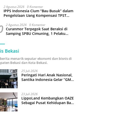
Sejumlah Wilayah Bekasi Terganggu
2 Agustus 2026
0 Komentar
IPPS Indonesia Cium “Bau Busuk” dalam
Pengelolaan Uang Kompensasi TPST
Bantargebang
0
2 Agustus 2026
0 Komentar
Curanmor Terpegok Saat Beraksi di
Samping SPBU Cimuning, 1 Pelaku
Ditangkap
is Bekasi
i berita menarik seputar ekonomi dan bisnis di
paten Bekasi dan Kota Bekasi.
25 Juli 2026
Peringati Hari Anak Nasional,
Santika Indonesia Gelar “GM
For A Day 2026”: 43 Anak
Pimpin Operasional Hotel
23 Juli 2026
LippoLand Kembangkan OAZE
Sebagai Pusat Kehidupan Baru
di Cikarang