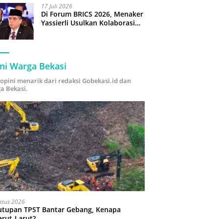
17 Juli 2026
Di Forum BRICS 2026, Menaker
Yassierli Usulkan Kolaborasi
“Future Skills Forecasting”
demi Hadapi Era Ekonomi
Hijau
ni Warga Bekasi
i opini menarik dari redaksi Gobekasi.id dan
a Bekasi.
stus 2026
utupan TPST Bantar Gebang, Kenapa
arut-Larut?