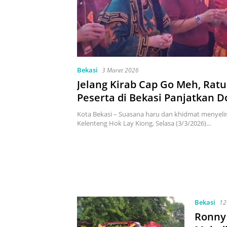
Bekasi
3 Maret 2026
Jelang Kirab Cap Go Meh, Rat
Peserta di Bekasi Panjatkan 
Perdamaian Dunia
Kota Bekasi – Suasana haru dan khidmat menyel
Kelenteng Hok Lay Kiong, Selasa (3/3/2026)…
Bekasi
12
Ronny