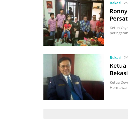
Bekasi
25
Ronny
Persa
Ketua Yay
peringatan
Bekasi
24
Ketua 
Bekasi
Ketua Dew
Hermawan 