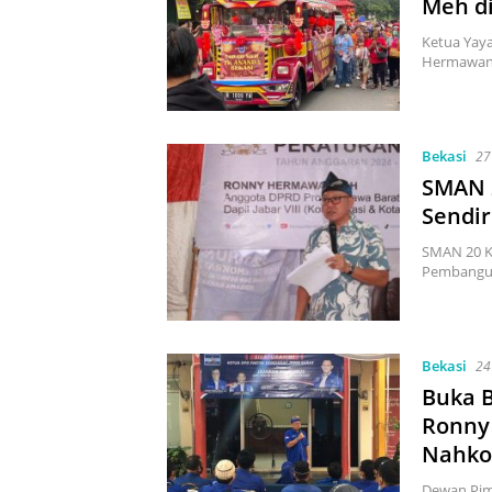
Meh di
Ketua Yaya
Hermawan,
Bekasi
27
SMAN 2
Sendir
SMAN 20 Ko
Pembangun
Bekasi
24
Buka B
Ronny
Nahko
Dewan Pim