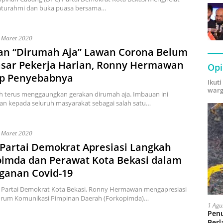
laturahmi dan buka puasa bersama…
 Maret 2020
an “Dirumah Aja” Lawan Corona Belum
sar Pekerja Harian, Ronny Hermawan
Opi
p Penyebabnya
Ikut
warg
h terus menggaungkan gerakan dirumah aja. Imbauan ini
an kepada seluruh masyarakat sebagai salah satu…
 Maret 2020
Partai Demokrat Apresiasi Langkah
pimda dan Perawat Kota Bekasi dalam
ganan Covid-19
 Partai Demokrat Kota Bekasi, Ronny Hermawan mengapresiasi
orum Komunikasi Pimpinan Daerah (Forkopimda)…
1 Agu
Pen
Berl