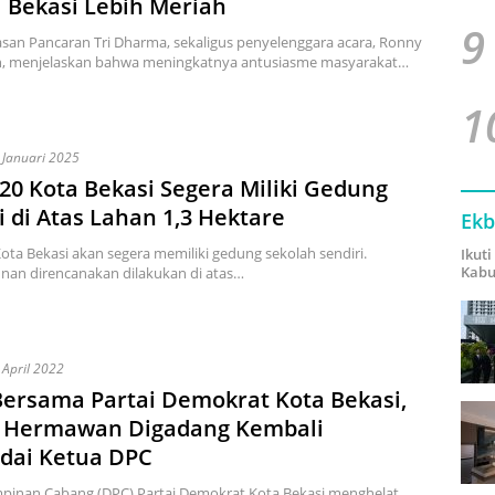
 Bekasi Lebih Meriah
9
san Pancaran Tri Dharma, sekaligus penyelenggara acara, Ronny
 menjelaskan bahwa meningkatnya antusiasme masyarakat…
1
 Januari 2025
0 Kota Bekasi Segera Miliki Gedung
i di Atas Lahan 1,3 Hektare
Ekb
ta Bekasi akan segera memiliki gedung sekolah sendiri.
Ikut
Kabu
an direncanakan dilakukan di atas…
 April 2022
ersama Partai Demokrat Kota Bekasi,
 Hermawan Digadang Kembali
dai Ketua DPC
pinan Cabang (DPC) Partai Demokrat Kota Bekasi menghelat