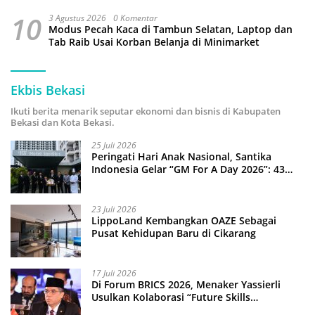
10
3 Agustus 2026
0 Komentar
Modus Pecah Kaca di Tambun Selatan, Laptop dan
Tab Raib Usai Korban Belanja di Minimarket
Ekbis Bekasi
Ikuti berita menarik seputar ekonomi dan bisnis di Kabupaten
Bekasi dan Kota Bekasi.
25 Juli 2026
Peringati Hari Anak Nasional, Santika
Indonesia Gelar “GM For A Day 2026”: 43
Anak Pimpin Operasional Hotel
23 Juli 2026
LippoLand Kembangkan OAZE Sebagai
Pusat Kehidupan Baru di Cikarang
17 Juli 2026
Di Forum BRICS 2026, Menaker Yassierli
Usulkan Kolaborasi “Future Skills
Forecasting” demi Hadapi Era Ekonomi