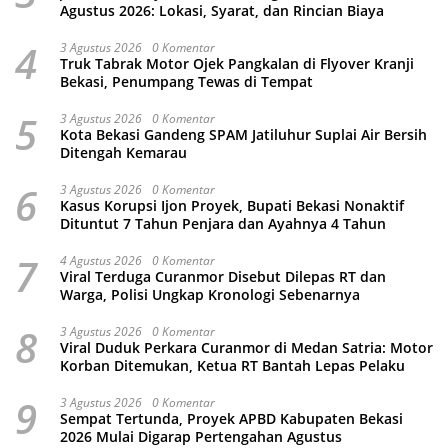
Agustus 2026: Lokasi, Syarat, dan Rincian Biaya
4
3 Agustus 2026
0 Komentar
Truk Tabrak Motor Ojek Pangkalan di Flyover Kranji
Bekasi, Penumpang Tewas di Tempat
5
3 Agustus 2026
0 Komentar
Kota Bekasi Gandeng SPAM Jatiluhur Suplai Air Bersih
Ditengah Kemarau
6
3 Agustus 2026
0 Komentar
Kasus Korupsi Ijon Proyek, Bupati Bekasi Nonaktif
Dituntut 7 Tahun Penjara dan Ayahnya 4 Tahun
7
4 Agustus 2026
0 Komentar
Viral Terduga Curanmor Disebut Dilepas RT dan
Warga, Polisi Ungkap Kronologi Sebenarnya
8
3 Agustus 2026
0 Komentar
Viral Duduk Perkara Curanmor di Medan Satria: Motor
Korban Ditemukan, Ketua RT Bantah Lepas Pelaku
9
3 Agustus 2026
0 Komentar
Sempat Tertunda, Proyek APBD Kabupaten Bekasi
2026 Mulai Digarap Pertengahan Agustus