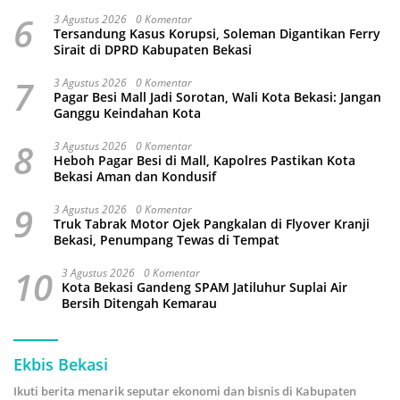
6
3 Agustus 2026
0 Komentar
Tersandung Kasus Korupsi, Soleman Digantikan Ferry
Sirait di DPRD Kabupaten Bekasi
7
3 Agustus 2026
0 Komentar
Pagar Besi Mall Jadi Sorotan, Wali Kota Bekasi: Jangan
Ganggu Keindahan Kota
8
3 Agustus 2026
0 Komentar
Heboh Pagar Besi di Mall, Kapolres Pastikan Kota
Bekasi Aman dan Kondusif
9
3 Agustus 2026
0 Komentar
Truk Tabrak Motor Ojek Pangkalan di Flyover Kranji
Bekasi, Penumpang Tewas di Tempat
10
3 Agustus 2026
0 Komentar
Kota Bekasi Gandeng SPAM Jatiluhur Suplai Air
Bersih Ditengah Kemarau
Ekbis Bekasi
Ikuti berita menarik seputar ekonomi dan bisnis di Kabupaten