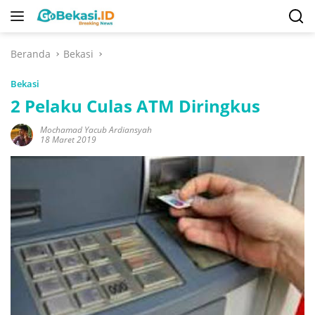
Langsung
ke
konten
Beranda
Bekasi
Bekasi
2 Pelaku Culas ATM Diringkus
Mochamad Yacub Ardiansyah
18 Maret 2019