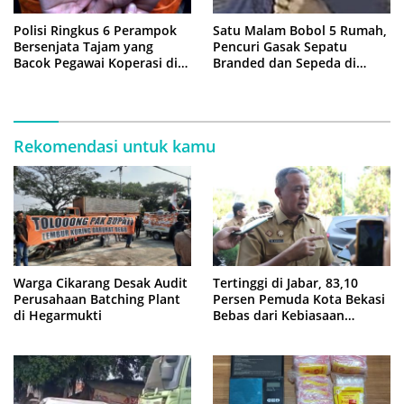
Polisi Ringkus 6 Perampok
Satu Malam Bobol 5 Rumah,
Bersenjata Tajam yang
Pencuri Gasak Sepatu
Bacok Pegawai Koperasi di
Branded dan Sepeda di
Cibitung
Cluster Jatisampurna
Rekomendasi untuk kamu
Warga Cikarang Desak Audit
Tertinggi di Jabar, 83,10
Perusahaan Batching Plant
Persen Pemuda Kota Bekasi
di Hegarmukti
Bebas dari Kebiasaan
Merokok