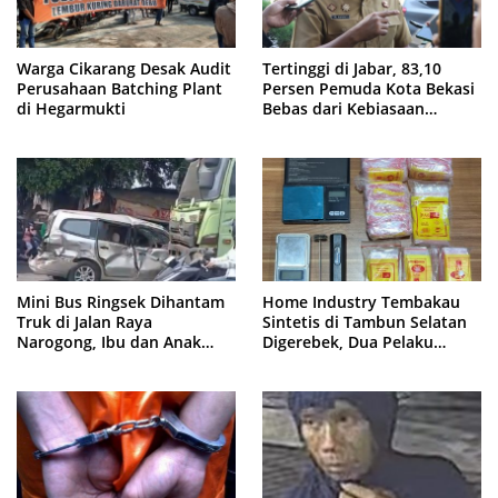
Warga Cikarang Desak Audit
Tertinggi di Jabar, 83,10
Perusahaan Batching Plant
Persen Pemuda Kota Bekasi
di Hegarmukti
Bebas dari Kebiasaan
Merokok
Mini Bus Ringsek Dihantam
Home Industry Tembakau
Truk di Jalan Raya
Sintetis di Tambun Selatan
Narogong, Ibu dan Anak
Digerebek, Dua Pelaku
Dievakuasi ke Rumah Sakit
Diringkus Polisi