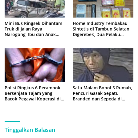
Mini Bus Ringsek Dihantam
Home Industry Tembakau
Truk di Jalan Raya
Sintetis di Tambun Selatan
Narogong, Ibu dan Anak
Digerebek, Dua Pelaku
Dievakuasi ke Rumah Sakit
Diringkus Polisi
Polisi Ringkus 6 Perampok
Satu Malam Bobol 5 Rumah,
Bersenjata Tajam yang
Pencuri Gasak Sepatu
Bacok Pegawai Koperasi di
Branded dan Sepeda di
Cibitung
Cluster Jatisampurna
Tinggalkan Balasan