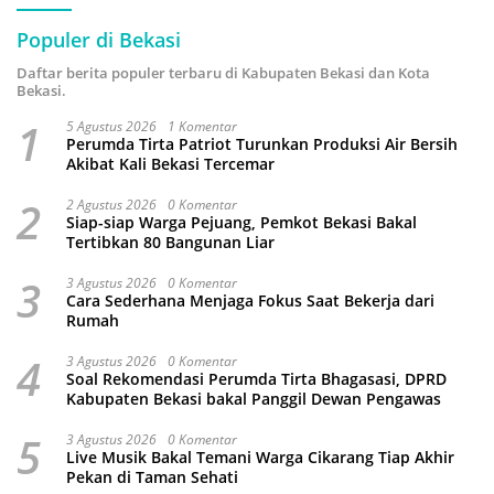
Populer di Bekasi
Daftar berita populer terbaru di Kabupaten Bekasi dan Kota
Bekasi.
1
5 Agustus 2026
1 Komentar
Perumda Tirta Patriot Turunkan Produksi Air Bersih
Akibat Kali Bekasi Tercemar
2
2 Agustus 2026
0 Komentar
Siap-siap Warga Pejuang, Pemkot Bekasi Bakal
Tertibkan 80 Bangunan Liar
3
3 Agustus 2026
0 Komentar
Cara Sederhana Menjaga Fokus Saat Bekerja dari
Rumah
4
3 Agustus 2026
0 Komentar
Soal Rekomendasi Perumda Tirta Bhagasasi, DPRD
Kabupaten Bekasi bakal Panggil Dewan Pengawas
5
3 Agustus 2026
0 Komentar
Live Musik Bakal Temani Warga Cikarang Tiap Akhir
Pekan di Taman Sehati