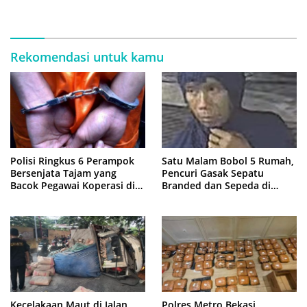
Latihan Intensif di Cikarang
Rekomendasi untuk kamu
Polisi Ringkus 6 Perampok
Satu Malam Bobol 5 Rumah,
Bersenjata Tajam yang
Pencuri Gasak Sepatu
Bacok Pegawai Koperasi di
Branded dan Sepeda di
Cibitung
Cluster Jatisampurna
Kecelakaan Maut di Jalan
Polres Metro Bekasi