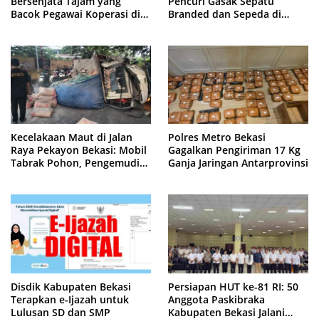
Bersenjata Tajam yang
Pencuri Gasak Sepatu
Bacok Pegawai Koperasi di
Branded dan Sepeda di
Cibitung
Cluster Jatisampurna
Kecelakaan Maut di Jalan
Polres Metro Bekasi
Raya Pekayon Bekasi: Mobil
Gagalkan Pengiriman 17 Kg
Tabrak Pohon, Pengemudi
Ganja Jaringan Antarprovinsi
Tewas Terjepit
Disdik Kabupaten Bekasi
Persiapan HUT ke-81 RI: 50
Terapkan e-Ijazah untuk
Anggota Paskibraka
Lulusan SD dan SMP
Kabupaten Bekasi Jalani