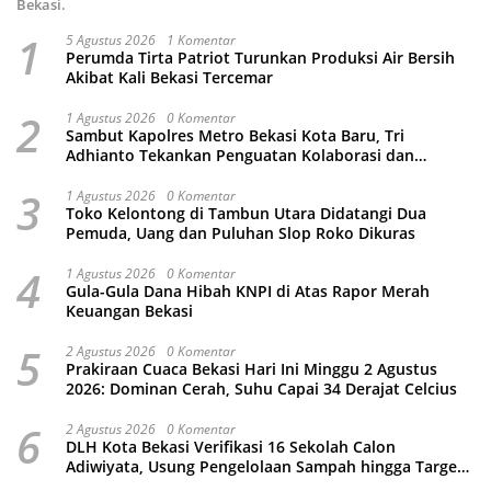
Bekasi.
1
5 Agustus 2026
1 Komentar
Perumda Tirta Patriot Turunkan Produksi Air Bersih
Akibat Kali Bekasi Tercemar
2
1 Agustus 2026
0 Komentar
Sambut Kapolres Metro Bekasi Kota Baru, Tri
Adhianto Tekankan Penguatan Kolaborasi dan
Kamtibmas
3
1 Agustus 2026
0 Komentar
Toko Kelontong di Tambun Utara Didatangi Dua
Pemuda, Uang dan Puluhan Slop Roko Dikuras
4
1 Agustus 2026
0 Komentar
Gula-Gula Dana Hibah KNPI di Atas Rapor Merah
Keuangan Bekasi
5
2 Agustus 2026
0 Komentar
Prakiraan Cuaca Bekasi Hari Ini Minggu 2 Agustus
2026: Dominan Cerah, Suhu Capai 34 Derajat Celcius
6
2 Agustus 2026
0 Komentar
DLH Kota Bekasi Verifikasi 16 Sekolah Calon
Adiwiyata, Usung Pengelolaan Sampah hingga Target
3 Juta Pohon