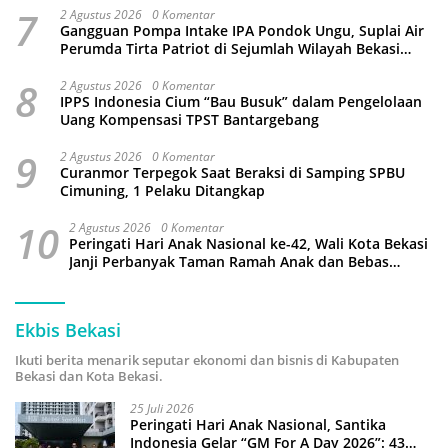
7
2 Agustus 2026
0 Komentar
Gangguan Pompa Intake IPA Pondok Ungu, Suplai Air
Perumda Tirta Patriot di Sejumlah Wilayah Bekasi
Terganggu
8
2 Agustus 2026
0 Komentar
IPPS Indonesia Cium “Bau Busuk” dalam Pengelolaan
Uang Kompensasi TPST Bantargebang
9
2 Agustus 2026
0 Komentar
Curanmor Terpegok Saat Beraksi di Samping SPBU
Cimuning, 1 Pelaku Ditangkap
10
2 Agustus 2026
0 Komentar
Peringati Hari Anak Nasional ke-42, Wali Kota Bekasi
Janji Perbanyak Taman Ramah Anak dan Bebas
Perundungan
Ekbis Bekasi
Ikuti berita menarik seputar ekonomi dan bisnis di Kabupaten
Bekasi dan Kota Bekasi.
25 Juli 2026
Peringati Hari Anak Nasional, Santika
Indonesia Gelar “GM For A Day 2026”: 43