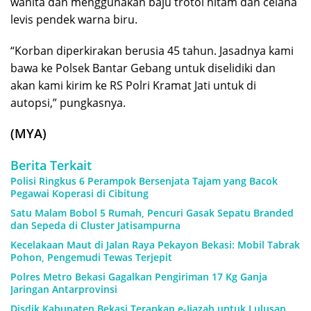
wanita dan menggunakan baju trotol hitam dan celana
levis pendek warna biru.
“Korban diperkirakan berusia 45 tahun. Jasadnya kami
bawa ke Polsek Bantar Gebang untuk diselidiki dan
akan kami kirim ke RS Polri Kramat Jati untuk di
autopsi,” pungkasnya.
(MYA)
Berita Terkait
Polisi Ringkus 6 Perampok Bersenjata Tajam yang Bacok
Pegawai Koperasi di Cibitung
Satu Malam Bobol 5 Rumah, Pencuri Gasak Sepatu Branded
dan Sepeda di Cluster Jatisampurna
Kecelakaan Maut di Jalan Raya Pekayon Bekasi: Mobil Tabrak
Pohon, Pengemudi Tewas Terjepit
Polres Metro Bekasi Gagalkan Pengiriman 17 Kg Ganja
Jaringan Antarprovinsi
Disdik Kabupaten Bekasi Terapkan e-Ijazah untuk Lulusan