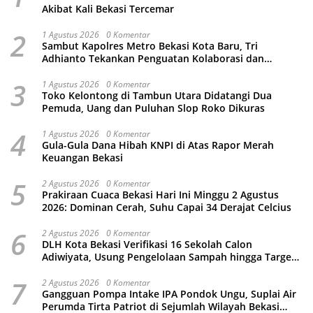
Akibat Kali Bekasi Tercemar
2
1 Agustus 2026
0 Komentar
Sambut Kapolres Metro Bekasi Kota Baru, Tri
Adhianto Tekankan Penguatan Kolaborasi dan
Kamtibmas
3
1 Agustus 2026
0 Komentar
Toko Kelontong di Tambun Utara Didatangi Dua
Pemuda, Uang dan Puluhan Slop Roko Dikuras
4
1 Agustus 2026
0 Komentar
Gula-Gula Dana Hibah KNPI di Atas Rapor Merah
Keuangan Bekasi
5
2 Agustus 2026
0 Komentar
Prakiraan Cuaca Bekasi Hari Ini Minggu 2 Agustus
2026: Dominan Cerah, Suhu Capai 34 Derajat Celcius
6
2 Agustus 2026
0 Komentar
DLH Kota Bekasi Verifikasi 16 Sekolah Calon
Adiwiyata, Usung Pengelolaan Sampah hingga Target
3 Juta Pohon
7
2 Agustus 2026
0 Komentar
Gangguan Pompa Intake IPA Pondok Ungu, Suplai Air
Perumda Tirta Patriot di Sejumlah Wilayah Bekasi