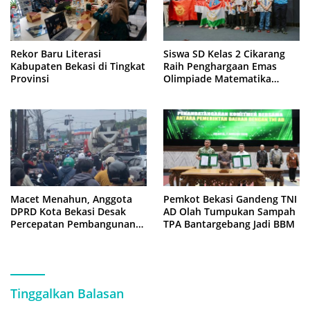
Rekor Baru Literasi
Siswa SD Kelas 2 Cikarang
Kabupaten Bekasi di Tingkat
Raih Penghargaan Emas
Provinsi
Olimpiade Matematika
Internasional di Malaysia
Macet Menahun, Anggota
Pemkot Bekasi Gandeng TNI
DPRD Kota Bekasi Desak
AD Olah Tumpukan Sampah
Percepatan Pembangunan
TPA Bantargebang Jadi BBM
Jembatan KCM Wisma Asri
Tinggalkan Balasan