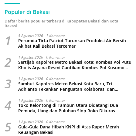
Populer di Bekasi
Daftar berita populer terbaru di Kabupaten Bekasi dan Kota
Bekasi.
1
5 Agustus 2026
1 Komentar
Perumda Tirta Patriot Turunkan Produksi Air Bersih
Akibat Kali Bekasi Tercemar
2
1 Agustus 2026
0 Komentar
Sertijab Kapolres Metro Bekasi Kota: Kombes Pol Putu
Kholis Aryana Resmi Gantikan Kombes Pol Kusumo
Wahyu Bintoro
3
1 Agustus 2026
0 Komentar
Sambut Kapolres Metro Bekasi Kota Baru, Tri
Adhianto Tekankan Penguatan Kolaborasi dan
Kamtibmas
4
1 Agustus 2026
0 Komentar
Toko Kelontong di Tambun Utara Didatangi Dua
Pemuda, Uang dan Puluhan Slop Roko Dikuras
5
1 Agustus 2026
0 Komentar
Gula-Gula Dana Hibah KNPI di Atas Rapor Merah
Keuangan Bekasi