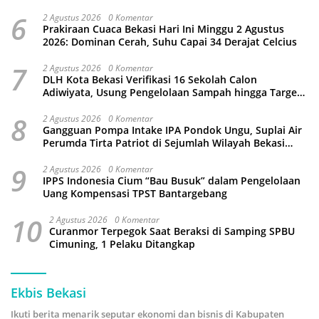
6
2 Agustus 2026
0 Komentar
Prakiraan Cuaca Bekasi Hari Ini Minggu 2 Agustus
2026: Dominan Cerah, Suhu Capai 34 Derajat Celcius
7
2 Agustus 2026
0 Komentar
DLH Kota Bekasi Verifikasi 16 Sekolah Calon
Adiwiyata, Usung Pengelolaan Sampah hingga Target
3 Juta Pohon
8
2 Agustus 2026
0 Komentar
Gangguan Pompa Intake IPA Pondok Ungu, Suplai Air
Perumda Tirta Patriot di Sejumlah Wilayah Bekasi
Terganggu
9
2 Agustus 2026
0 Komentar
IPPS Indonesia Cium “Bau Busuk” dalam Pengelolaan
Uang Kompensasi TPST Bantargebang
10
2 Agustus 2026
0 Komentar
Curanmor Terpegok Saat Beraksi di Samping SPBU
Cimuning, 1 Pelaku Ditangkap
Ekbis Bekasi
Ikuti berita menarik seputar ekonomi dan bisnis di Kabupaten