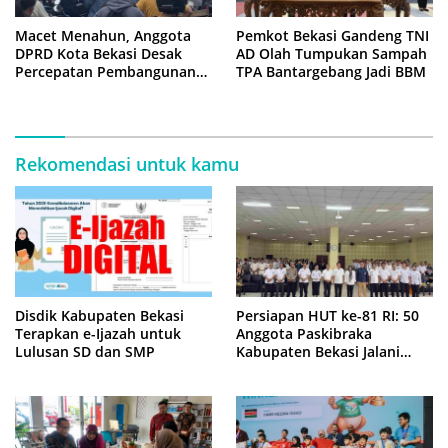
Macet Menahun, Anggota
Pemkot Bekasi Gandeng TNI
DPRD Kota Bekasi Desak
AD Olah Tumpukan Sampah
Percepatan Pembangunan
TPA Bantargebang Jadi BBM
Jembatan KCM Wisma Asri
Rekomendasi untuk kamu
Disdik Kabupaten Bekasi
Persiapan HUT ke-81 RI: 50
Terapkan e-Ijazah untuk
Anggota Paskibraka
Lulusan SD dan SMP
Kabupaten Bekasi Jalani
Latihan Intensif di Cikarang