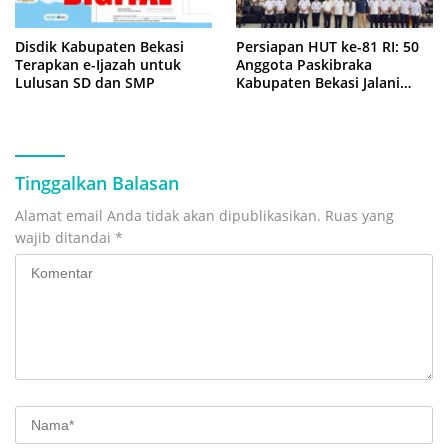
Disdik Kabupaten Bekasi
Persiapan HUT ke-81 RI: 50
Terapkan e-Ijazah untuk
Anggota Paskibraka
Lulusan SD dan SMP
Kabupaten Bekasi Jalani
Latihan Intensif di Cikarang
Tinggalkan Balasan
Alamat email Anda tidak akan dipublikasikan.
Ruas yang
wajib ditandai
*