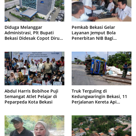
Diduga Melanggar
Pemkab Bekasi Gelar
Administrasi, Plt Bupati
Layanan Jemput Bola
Bekasi Didesak Copot Dirum
Penerbitan NIB Bagi
PDAM Tirta Bhagasasi
Pedagang Pasar Cikarang
Abdul Harris Bobihoe Puji
Truk Terguling di
Semangat Atlet Pelajar di
Kedungwaringin Bekasi, 11
Peparpeda Kota Bekasi
Perjalanan Kereta Api
Sempat Tertahan