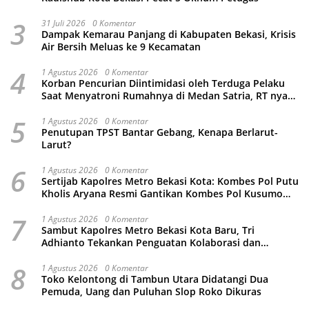
3
31 Juli 2026
0 Komentar
Dampak Kemarau Panjang di Kabupaten Bekasi, Krisis
Air Bersih Meluas ke 9 Kecamatan
4
1 Agustus 2026
0 Komentar
Korban Pencurian Diintimidasi oleh Terduga Pelaku
Saat Menyatroni Rumahnya di Medan Satria, RT nya
Malah Ikut-Ikutan!
5
1 Agustus 2026
0 Komentar
Penutupan TPST Bantar Gebang, Kenapa Berlarut-
Larut?
6
1 Agustus 2026
0 Komentar
Sertijab Kapolres Metro Bekasi Kota: Kombes Pol Putu
Kholis Aryana Resmi Gantikan Kombes Pol Kusumo
Wahyu Bintoro
7
1 Agustus 2026
0 Komentar
Sambut Kapolres Metro Bekasi Kota Baru, Tri
Adhianto Tekankan Penguatan Kolaborasi dan
Kamtibmas
8
1 Agustus 2026
0 Komentar
Toko Kelontong di Tambun Utara Didatangi Dua
Pemuda, Uang dan Puluhan Slop Roko Dikuras