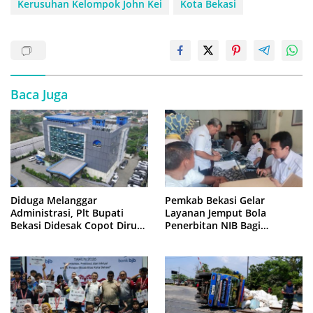
Kerusuhan Kelompok John Kei
Kota Bekasi
Baca Juga
Diduga Melanggar
Pemkab Bekasi Gelar
Administrasi, Plt Bupati
Layanan Jemput Bola
Bekasi Didesak Copot Dirum
Penerbitan NIB Bagi
PDAM Tirta Bhagasasi
Pedagang Pasar Cikarang