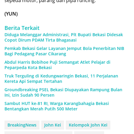
sepeda motor, parang dan pipa runcing.
(YUN)
Berita Terkait
Diduga Melanggar Administrasi, Plt Bupati Bekasi Didesak
Copot Dirum PDAM Tirta Bhagasasi
Pemkab Bekasi Gelar Layanan Jemput Bola Penerbitan NIB
Bagi Pedagang Pasar Cikarang
Abdul Harris Bobihoe Puji Semangat Atlet Pelajar di
Peparpeda Kota Bekasi
Truk Terguling di Kedungwaringin Bekasi, 11 Perjalanan
Kereta Api Sempat Tertahan
Groundbreaking PSEL Bekasi Diupayakan Rampung Bulan
Ini, Izin Sudah 90 Persen
Sambut HUT ke-81 RI, Warga Karangbahagia Bekasi
Bentangkan Merah Putih 500 Meter
BreakingNews
John Kei
Kelompok John Kei