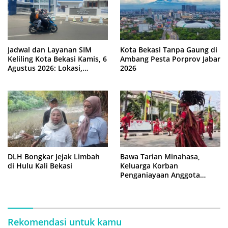
Jadwal dan Layanan SIM
Kota Bekasi Tanpa Gaung di
Keliling Kota Bekasi Kamis, 6
Ambang Pesta Porprov Jabar
Agustus 2026: Lokasi,
2026
Syarat, dan Rincian Biaya
Bawa Tarian Minahasa,
DLH Bongkar Jejak Limbah
Keluarga Korban
di Hulu Kali Bekasi
Penganiayaan Anggota
DPRD Bekasi Kawal Sidang
Perdana
Rekomendasi untuk kamu