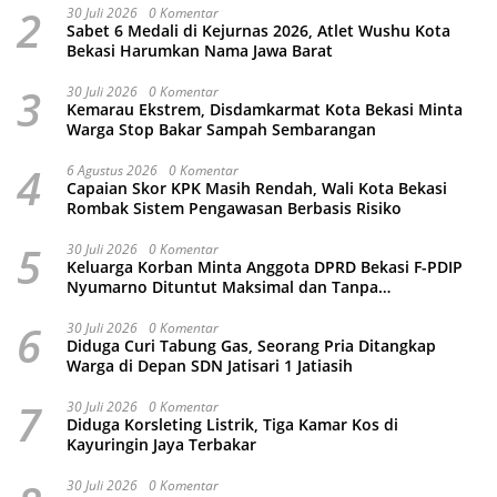
2
30 Juli 2026
0 Komentar
Sabet 6 Medali di Kejurnas 2026, Atlet Wushu Kota
Bekasi Harumkan Nama Jawa Barat
3
30 Juli 2026
0 Komentar
Kemarau Ekstrem, Disdamkarmat Kota Bekasi Minta
Warga Stop Bakar Sampah Sembarangan
4
6 Agustus 2026
0 Komentar
Capaian Skor KPK Masih Rendah, Wali Kota Bekasi
Rombak Sistem Pengawasan Berbasis Risiko
5
30 Juli 2026
0 Komentar
Keluarga Korban Minta Anggota DPRD Bekasi F-PDIP
Nyumarno Dituntut Maksimal dan Tanpa
Keistimewaan
6
30 Juli 2026
0 Komentar
Diduga Curi Tabung Gas, Seorang Pria Ditangkap
Warga di Depan SDN Jatisari 1 Jatiasih
7
30 Juli 2026
0 Komentar
Diduga Korsleting Listrik, Tiga Kamar Kos di
Kayuringin Jaya Terbakar
30 Juli 2026
0 Komentar