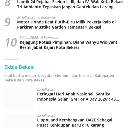
8
Lantik 24 Pejabat Eselon II, III, dan IV, Wali Kota Bekasi
Tri Adhianto Tegaskan Jangan Gaptek dan Larang
Tutup Kolom Komentar Medsos
9
30 Juli 2026
0 Komentar
Motor Honda Beat Putih-Biru Milik Pekerja Raib di
Parkiran Mustika Garden Tamansari Bekasi
10
30 Juli 2026
0 Komentar
Kejagung Rotasi Pimpinan, Diana Wahyu Widiyanti
Resmi Jabat Kajari Kota Bekasi
Ekbis Bekasi
Ikuti berita menarik seputar ekonomi dan bisnis di Kabupaten
Bekasi dan Kota Bekasi.
25 Juli 2026
Peringati Hari Anak Nasional, Santika
Indonesia Gelar “GM For A Day 2026”: 43
Anak Pimpin Operasional Hotel
23 Juli 2026
LippoLand Kembangkan OAZE Sebagai
Pusat Kehidupan Baru di Cikarang