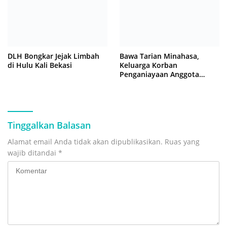
DLH Bongkar Jejak Limbah
Bawa Tarian Minahasa,
di Hulu Kali Bekasi
Keluarga Korban
Penganiayaan Anggota
DPRD Bekasi Kawal Sidang
Perdana
Tinggalkan Balasan
Alamat email Anda tidak akan dipublikasikan.
Ruas yang
wajib ditandai
*