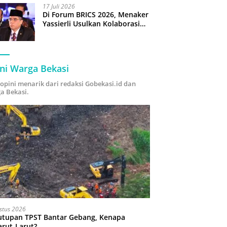
17 Juli 2026
Di Forum BRICS 2026, Menaker
Yassierli Usulkan Kolaborasi
“Future Skills Forecasting”
demi Hadapi Era Ekonomi
Hijau
ni Warga Bekasi
i opini menarik dari redaksi Gobekasi.id dan
a Bekasi.
stus 2026
utupan TPST Bantar Gebang, Kenapa
arut-Larut?