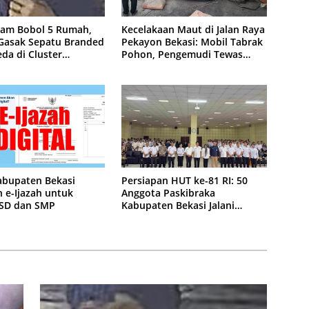
lam Bobol 5 Rumah,
Kecelakaan Maut di Jalan Raya
 Gasak Sepatu Branded
Pekayon Bekasi: Mobil Tabrak
da di Cluster
Pohon, Pengemudi Tewas
purna
Terjepit
abupaten Bekasi
Persiapan HUT ke-81 RI: 50
 e-Ijazah untuk
Anggota Paskibraka
 SD dan SMP
Kabupaten Bekasi Jalani
Latihan Intensif di Cikarang