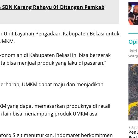
a SDN Karang Rahayu 01 Ditangan Pemkab
an Unit Layanan Pengadaan Kabupaten Bekasi untuk
Opi
 UMKM.
Ikut
onomian di Kabupaten Bekasi ini bisa bergerak
warg
kita bisa menjual produk yang laku di pasaran,”
a berharap, UMKM dapat maju dan menjadikan
MKM yang dapat memasarkan produknya di retail
rn lain bisa menampung produk UMKM asal
1 Agu
Pen
toro Sigit menuturkan, Indomaret berkomitmen
Berl