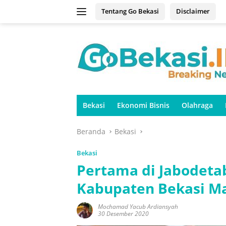
Langsung
Tentang Go Bekasi
Disclaimer
ke
konten
Bekasi
Ekonomi Bisnis
Olahraga
Beranda
Bekasi
Bekasi
Pertama di Jabodet
Kabupaten Bekasi M
Mochamad Yacub Ardiansyah
30 Desember 2020