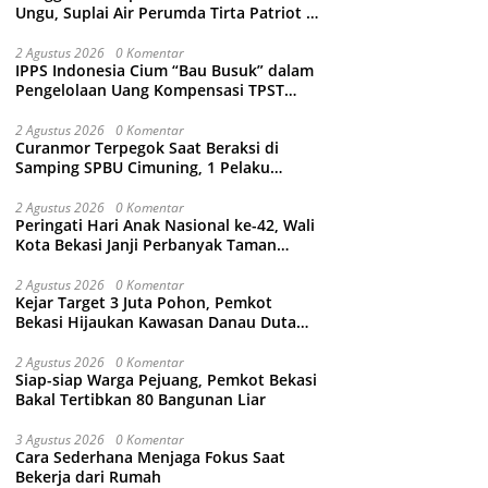
Ungu, Suplai Air Perumda Tirta Patriot di
Sejumlah Wilayah Bekasi Terganggu
2 Agustus 2026
0 Komentar
IPPS Indonesia Cium “Bau Busuk” dalam
Pengelolaan Uang Kompensasi TPST
Bantargebang
2 Agustus 2026
0 Komentar
Curanmor Terpegok Saat Beraksi di
Samping SPBU Cimuning, 1 Pelaku
Ditangkap
2 Agustus 2026
0 Komentar
Peringati Hari Anak Nasional ke-42, Wali
Kota Bekasi Janji Perbanyak Taman
Ramah Anak dan Bebas Perundungan
2 Agustus 2026
0 Komentar
Kejar Target 3 Juta Pohon, Pemkot
Bekasi Hijaukan Kawasan Danau Duta
Harapan
2 Agustus 2026
0 Komentar
Siap-siap Warga Pejuang, Pemkot Bekasi
Bakal Tertibkan 80 Bangunan Liar
3 Agustus 2026
0 Komentar
Cara Sederhana Menjaga Fokus Saat
Bekerja dari Rumah