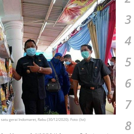
3
4
5
6
7
satu gerai Indomaret, Rabu (30/12/2020). Foto: (Ist)
8