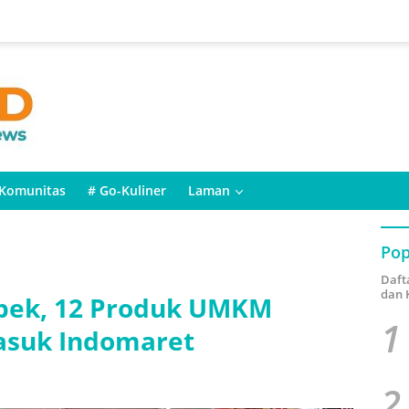
Komunitas
# Go-Kuliner
Laman
Pop
Daft
dan 
abek, 12 Produk UMKM
1
asuk Indomaret
2