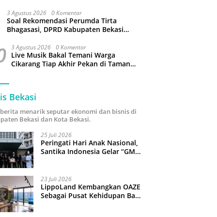
3 Agustus 2026
0 Komentar
Soal Rekomendasi Perumda Tirta
Bhagasasi, DPRD Kabupaten Bekasi
bakal Panggil Dewan Pengawas
0
3 Agustus 2026
0 Komentar
Live Musik Bakal Temani Warga
Cikarang Tiap Akhir Pekan di Taman
Sehati
is Bekasi
i berita menarik seputar ekonomi dan bisnis di
paten Bekasi dan Kota Bekasi.
25 Juli 2026
Peringati Hari Anak Nasional,
Santika Indonesia Gelar “GM
For A Day 2026”: 43 Anak
Pimpin Operasional Hotel
23 Juli 2026
LippoLand Kembangkan OAZE
Sebagai Pusat Kehidupan Baru
di Cikarang