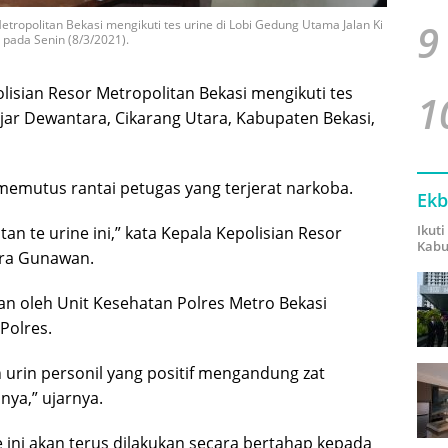
9
etropolitan Bekasi mengikuti tes urine di Lobi Gedung Utama Jalan Ki
 pada Senin (8/3/2021).
lisian Resor Metropolitan Bekasi mengikuti tes
1
ajar Dewantara, Cikarang Utara, Kabupaten Bekasi,
 memutus rantai petugas yang terjerat narkoba.
Ekb
Ikut
an te urine ini,” kata Kepala Kepolisian Resor
Kabu
dra Gunawan.
an oleh Unit Kesehatan Polres Metro Bekasi
Polres.
 urin personil yang positif mengandung zat
nya,” ujarnya.
ini akan terus dilakukan secara bertahap kepada