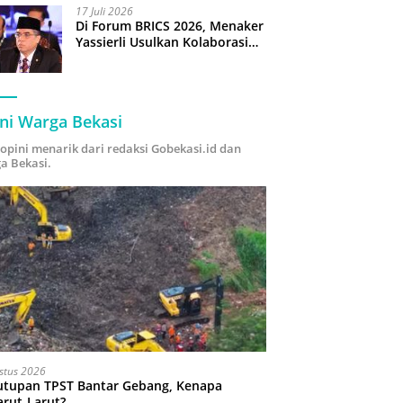
17 Juli 2026
Di Forum BRICS 2026, Menaker
Yassierli Usulkan Kolaborasi
“Future Skills Forecasting”
demi Hadapi Era Ekonomi
Hijau
ni Warga Bekasi
i opini menarik dari redaksi Gobekasi.id dan
a Bekasi.
stus 2026
utupan TPST Bantar Gebang, Kenapa
arut-Larut?