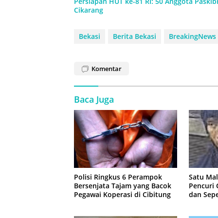
Persiapan HUT ke-81 RI: 50 Anggota Paskibr
Cikarang
Bekasi
Berita Bekasi
BreakingNews
Komentar
Baca Juga
Polisi Ringkus 6 Perampok
Satu Ma
Bersenjata Tajam yang Bacok
Pencuri
Pegawai Koperasi di Cibitung
dan Sepe
Jatisam