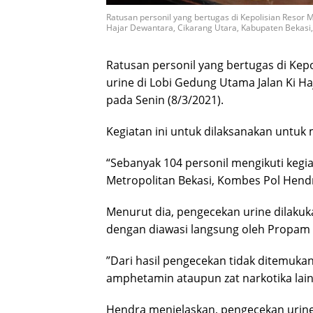
Ratusan personil yang bertugas di Kepolisian Resor M
Hajar Dewantara, Cikarang Utara, Kabupaten Bekasi,
Ratusan personil yang bertugas di Kepo
urine di Lobi Gedung Utama Jalan Ki H
pada Senin (8/3/2021).
Kegiatan ini untuk dilaksanakan untuk
“Sebanyak 104 personil mengikuti kegiat
Metropolitan Bekasi, Kombes Pol Hen
Menurut dia, pengecekan urine dilakuk
dengan diawasi langsung oleh Propam 
”Dari hasil pengecekan tidak ditemukan
amphetamin ataupun zat narkotika lain
Hendra menjelaskan, pengecekan urine 