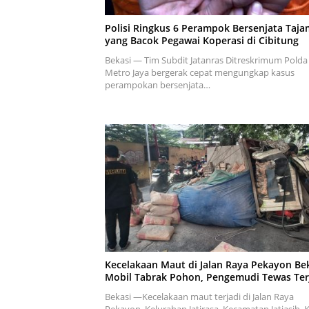
Polisi Ringkus 6 Perampok Bersenjata Taja
yang Bacok Pegawai Koperasi di Cibitung
Bekasi — Tim Subdit Jatanras Ditreskrimum Polda
Metro Jaya bergerak cepat mengungkap kasus
perampokan bersenjata…
Kecelakaan Maut di Jalan Raya Pekayon Bek
Mobil Tabrak Pohon, Pengemudi Tewas Ter
Bekasi —Kecelakaan maut terjadi di Jalan Raya