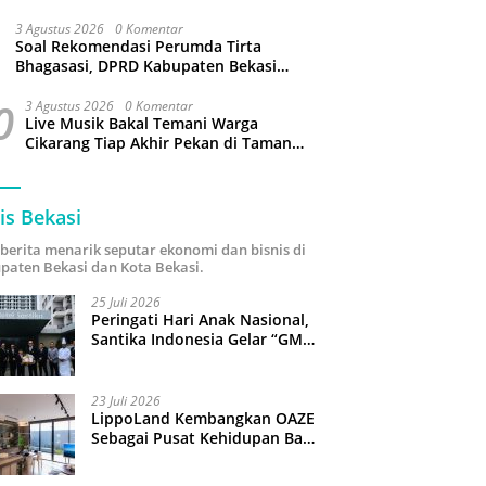
3 Agustus 2026
0 Komentar
Soal Rekomendasi Perumda Tirta
Bhagasasi, DPRD Kabupaten Bekasi
bakal Panggil Dewan Pengawas
0
3 Agustus 2026
0 Komentar
Live Musik Bakal Temani Warga
Cikarang Tiap Akhir Pekan di Taman
Sehati
is Bekasi
i berita menarik seputar ekonomi dan bisnis di
paten Bekasi dan Kota Bekasi.
25 Juli 2026
Peringati Hari Anak Nasional,
Santika Indonesia Gelar “GM
For A Day 2026”: 43 Anak
Pimpin Operasional Hotel
23 Juli 2026
LippoLand Kembangkan OAZE
Sebagai Pusat Kehidupan Baru
di Cikarang