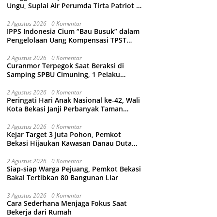
Ungu, Suplai Air Perumda Tirta Patriot di
Sejumlah Wilayah Bekasi Terganggu
2 Agustus 2026
0 Komentar
IPPS Indonesia Cium “Bau Busuk” dalam
Pengelolaan Uang Kompensasi TPST
Bantargebang
2 Agustus 2026
0 Komentar
Curanmor Terpegok Saat Beraksi di
Samping SPBU Cimuning, 1 Pelaku
Ditangkap
2 Agustus 2026
0 Komentar
Peringati Hari Anak Nasional ke-42, Wali
Kota Bekasi Janji Perbanyak Taman
Ramah Anak dan Bebas Perundungan
2 Agustus 2026
0 Komentar
Kejar Target 3 Juta Pohon, Pemkot
Bekasi Hijaukan Kawasan Danau Duta
Harapan
2 Agustus 2026
0 Komentar
Siap-siap Warga Pejuang, Pemkot Bekasi
Bakal Tertibkan 80 Bangunan Liar
3 Agustus 2026
0 Komentar
Cara Sederhana Menjaga Fokus Saat
Bekerja dari Rumah