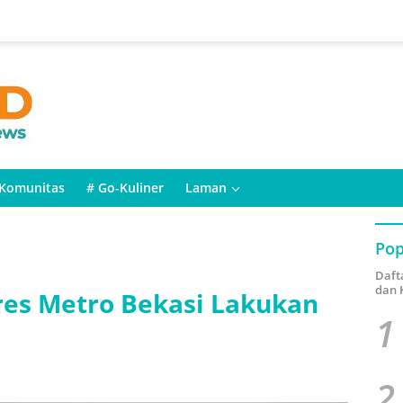
Komunitas
# Go-Kuliner
Laman
Pop
Daft
dan 
res Metro Bekasi Lakukan
1
2