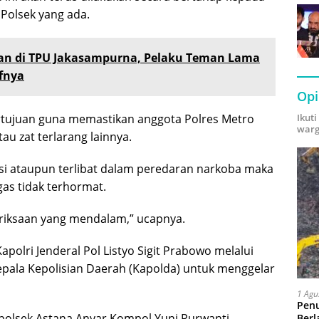
 Polsek yang ada.
n di TPU Jakasampurna, Pelaku Teman Lama
fnya
Opi
Ikut
ertujuan guna memastikan anggota Polres Metro
warg
u zat terlarang lainnya.
i ataupun terlibat dalam peredaran narkoba maka
gas tidak terhormat.
eriksaan yang mendalam,” ucapnya.
polri Jenderal Pol Listyo Sigit Prabowo melalui
pala Kepolisian Daerah (Kapolda) untuk menggelar
1 Agu
Pen
apolsek Astana Anyar Kompol Yuni Purwanti
Berl