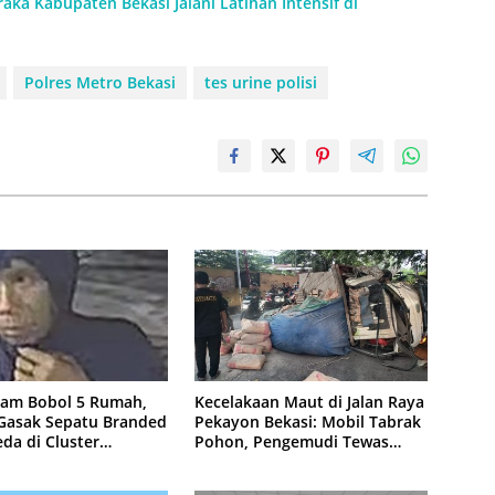
aka Kabupaten Bekasi Jalani Latihan Intensif di
Polres Metro Bekasi
tes urine polisi
lam Bobol 5 Rumah,
Kecelakaan Maut di Jalan Raya
 Gasak Sepatu Branded
Pekayon Bekasi: Mobil Tabrak
da di Cluster
Pohon, Pengemudi Tewas
purna
Terjepit