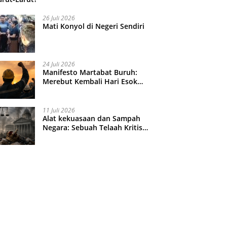
26 Juli 2026
Mati Konyol di Negeri Sendiri
24 Juli 2026
Manifesto Martabat Buruh:
Merebut Kembali Hari Esok
yang Dijual Murah
11 Juli 2026
Alat kekuasaan dan Sampah
Negara: Sebuah Telaah Kritis
atas Turbulensi Penegakkan
Hukum?