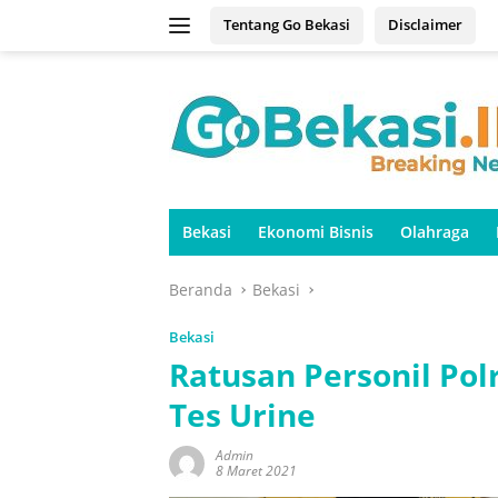
Langsung
Tentang Go Bekasi
Disclaimer
ke
konten
Bekasi
Ekonomi Bisnis
Olahraga
Beranda
Bekasi
Bekasi
Ratusan Personil Pol
Tes Urine
Admin
8 Maret 2021