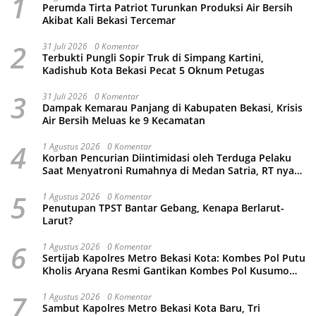
1
Perumda Tirta Patriot Turunkan Produksi Air Bersih
Akibat Kali Bekasi Tercemar
2
31 Juli 2026
0 Komentar
Terbukti Pungli Sopir Truk di Simpang Kartini,
Kadishub Kota Bekasi Pecat 5 Oknum Petugas
3
31 Juli 2026
0 Komentar
Dampak Kemarau Panjang di Kabupaten Bekasi, Krisis
Air Bersih Meluas ke 9 Kecamatan
4
1 Agustus 2026
0 Komentar
Korban Pencurian Diintimidasi oleh Terduga Pelaku
Saat Menyatroni Rumahnya di Medan Satria, RT nya
Malah Ikut-Ikutan!
5
1 Agustus 2026
0 Komentar
Penutupan TPST Bantar Gebang, Kenapa Berlarut-
Larut?
6
1 Agustus 2026
0 Komentar
Sertijab Kapolres Metro Bekasi Kota: Kombes Pol Putu
Kholis Aryana Resmi Gantikan Kombes Pol Kusumo
Wahyu Bintoro
7
1 Agustus 2026
0 Komentar
Sambut Kapolres Metro Bekasi Kota Baru, Tri