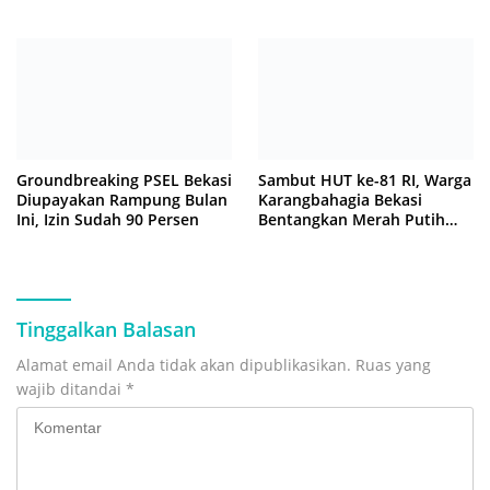
Sempat Tertahan
Groundbreaking PSEL Bekasi
Sambut HUT ke-81 RI, Warga
Diupayakan Rampung Bulan
Karangbahagia Bekasi
Ini, Izin Sudah 90 Persen
Bentangkan Merah Putih
500 Meter
Tinggalkan Balasan
Alamat email Anda tidak akan dipublikasikan.
Ruas yang
wajib ditandai
*