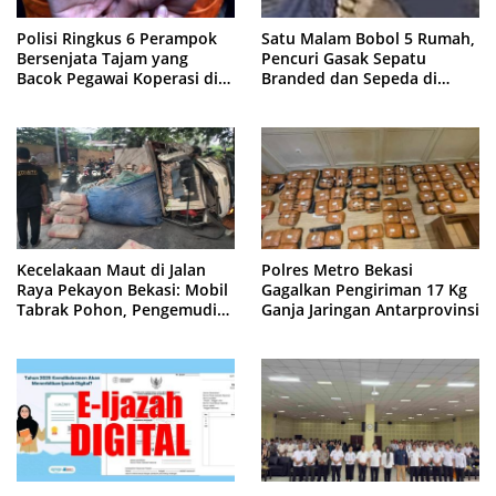
Polisi Ringkus 6 Perampok
Satu Malam Bobol 5 Rumah,
Bersenjata Tajam yang
Pencuri Gasak Sepatu
Bacok Pegawai Koperasi di
Branded dan Sepeda di
Cibitung
Cluster Jatisampurna
Kecelakaan Maut di Jalan
Polres Metro Bekasi
Raya Pekayon Bekasi: Mobil
Gagalkan Pengiriman 17 Kg
Tabrak Pohon, Pengemudi
Ganja Jaringan Antarprovinsi
Tewas Terjepit