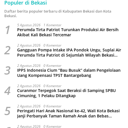
Populer di Bekasi
Daftar berita populer terbaru di Kabupaten Bekasi dan Kota
Bekasi.
1
5 Agustus 2026
1 Komentar
Perumda Tirta Patriot Turunkan Produksi Air Bersih
Akibat Kali Bekasi Tercemar
2
2 Agustus 2026
0 Komentar
Gangguan Pompa Intake IPA Pondok Ungu, Suplai Air
Perumda Tirta Patriot di Sejumlah Wilayah Bekasi
Terganggu
3
2 Agustus 2026
0 Komentar
IPPS Indonesia Cium “Bau Busuk” dalam Pengelolaan
Uang Kompensasi TPST Bantargebang
4
2 Agustus 2026
0 Komentar
Curanmor Terpegok Saat Beraksi di Samping SPBU
Cimuning, 1 Pelaku Ditangkap
5
2 Agustus 2026
0 Komentar
Peringati Hari Anak Nasional ke-42, Wali Kota Bekasi
Janji Perbanyak Taman Ramah Anak dan Bebas
Perundungan
2 Agustus 2026
0 Komentar