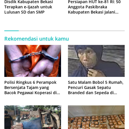
Disdik Kabupaten Bekasi
Persiapan HUT ke-81 RI: 50
Terapkan e-Ijazah untuk
Anggota Paskibraka
Lulusan SD dan SMP
Kabupaten Bekasi Jalani
Latihan Intensif di Cikarang
Rekomendasi untuk kamu
Polisi Ringkus 6 Perampok
Satu Malam Bobol 5 Rumah,
Bersenjata Tajam yang
Pencuri Gasak Sepatu
Bacok Pegawai Koperasi di
Branded dan Sepeda di
Cibitung
Cluster Jatisampurna