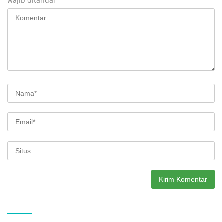
wajib ditandai
*