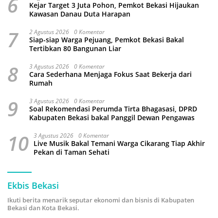
6
Kejar Target 3 Juta Pohon, Pemkot Bekasi Hijaukan
Kawasan Danau Duta Harapan
7
2 Agustus 2026
0 Komentar
Siap-siap Warga Pejuang, Pemkot Bekasi Bakal
Tertibkan 80 Bangunan Liar
8
3 Agustus 2026
0 Komentar
Cara Sederhana Menjaga Fokus Saat Bekerja dari
Rumah
9
3 Agustus 2026
0 Komentar
Soal Rekomendasi Perumda Tirta Bhagasasi, DPRD
Kabupaten Bekasi bakal Panggil Dewan Pengawas
10
3 Agustus 2026
0 Komentar
Live Musik Bakal Temani Warga Cikarang Tiap Akhir
Pekan di Taman Sehati
Ekbis Bekasi
Ikuti berita menarik seputar ekonomi dan bisnis di Kabupaten
Bekasi dan Kota Bekasi.