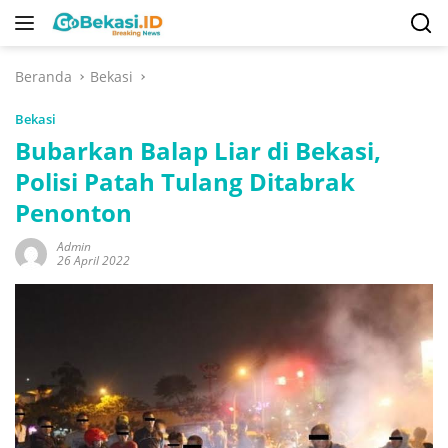
Langsung
ke
konten
Beranda
Bekasi
Bekasi
Bubarkan Balap Liar di Bekasi,
Polisi Patah Tulang Ditabrak
Penonton
Admin
26 April 2022