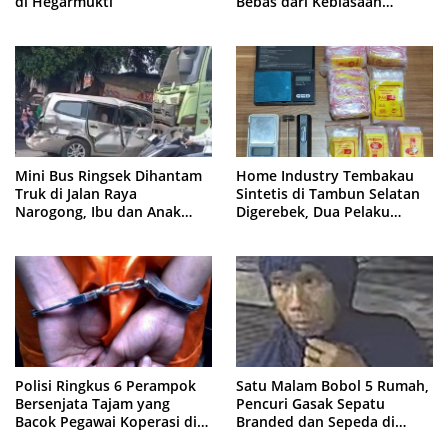
di Hegarmukti
Bebas dari Kebiasaan
Merokok
Mini Bus Ringsek Dihantam
Home Industry Tembakau
Truk di Jalan Raya
Sintetis di Tambun Selatan
Narogong, Ibu dan Anak
Digerebek, Dua Pelaku
Dievakuasi ke Rumah Sakit
Diringkus Polisi
Polisi Ringkus 6 Perampok
Satu Malam Bobol 5 Rumah,
Bersenjata Tajam yang
Pencuri Gasak Sepatu
Bacok Pegawai Koperasi di
Branded dan Sepeda di
Cibitung
Cluster Jatisampurna