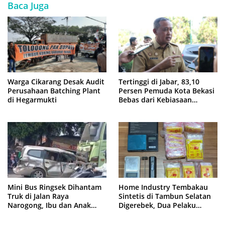
Baca Juga
Warga Cikarang Desak Audit
Tertinggi di Jabar, 83,10
Perusahaan Batching Plant
Persen Pemuda Kota Bekasi
di Hegarmukti
Bebas dari Kebiasaan
Merokok
Mini Bus Ringsek Dihantam
Home Industry Tembakau
Truk di Jalan Raya
Sintetis di Tambun Selatan
Narogong, Ibu dan Anak
Digerebek, Dua Pelaku
Dievakuasi ke Rumah Sakit
Diringkus Polisi