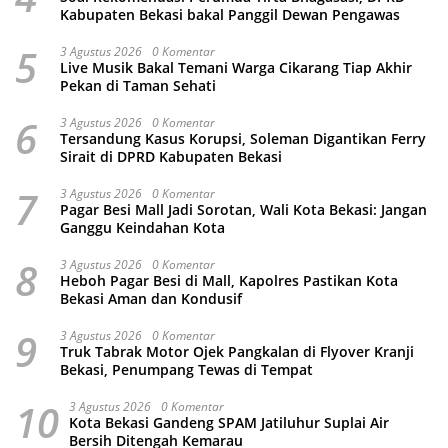
Kabupaten Bekasi bakal Panggil Dewan Pengawas
5
3 Agustus 2026
0 Komentar
Live Musik Bakal Temani Warga Cikarang Tiap Akhir
Pekan di Taman Sehati
6
3 Agustus 2026
0 Komentar
Tersandung Kasus Korupsi, Soleman Digantikan Ferry
Sirait di DPRD Kabupaten Bekasi
7
3 Agustus 2026
0 Komentar
Pagar Besi Mall Jadi Sorotan, Wali Kota Bekasi: Jangan
Ganggu Keindahan Kota
8
3 Agustus 2026
0 Komentar
Heboh Pagar Besi di Mall, Kapolres Pastikan Kota
Bekasi Aman dan Kondusif
9
3 Agustus 2026
0 Komentar
Truk Tabrak Motor Ojek Pangkalan di Flyover Kranji
Bekasi, Penumpang Tewas di Tempat
10
3 Agustus 2026
0 Komentar
Kota Bekasi Gandeng SPAM Jatiluhur Suplai Air
Bersih Ditengah Kemarau