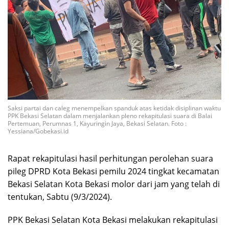
Saksi partai dan caleg menempelkan spanduk atas ketidak disiplinan waktu
PPK Bekasi Selatan dalam menjalankan pleno rekapitulasi suara di Balai
Pertemuan, Perumnas 1, Kayuringin Jaya, Bekasi Selatan. Foto :
Yessiana/Gobekasi.id
Rapat rekapitulasi hasil perhitungan perolehan suara
pileg DPRD Kota Bekasi pemilu 2024 tingkat kecamatan
Bekasi Selatan Kota Bekasi molor dari jam yang telah di
tentukan, Sabtu (9/3/2024).
PPK Bekasi Selatan Kota Bekasi melakukan rekapitulasi