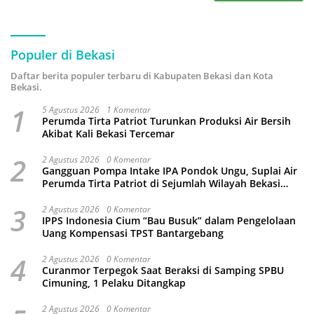
Populer di Bekasi
Daftar berita populer terbaru di Kabupaten Bekasi dan Kota
Bekasi.
1
5 Agustus 2026
1 Komentar
Perumda Tirta Patriot Turunkan Produksi Air Bersih
Akibat Kali Bekasi Tercemar
2
2 Agustus 2026
0 Komentar
Gangguan Pompa Intake IPA Pondok Ungu, Suplai Air
Perumda Tirta Patriot di Sejumlah Wilayah Bekasi
Terganggu
3
2 Agustus 2026
0 Komentar
IPPS Indonesia Cium “Bau Busuk” dalam Pengelolaan
Uang Kompensasi TPST Bantargebang
4
2 Agustus 2026
0 Komentar
Curanmor Terpegok Saat Beraksi di Samping SPBU
Cimuning, 1 Pelaku Ditangkap
2 Agustus 2026
0 Komentar