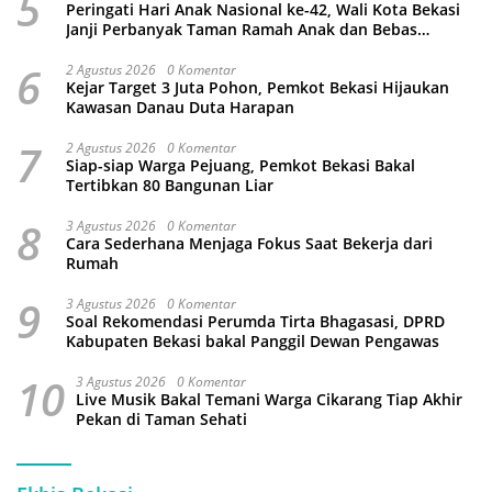
5
Peringati Hari Anak Nasional ke-42, Wali Kota Bekasi
Janji Perbanyak Taman Ramah Anak dan Bebas
Perundungan
6
2 Agustus 2026
0 Komentar
Kejar Target 3 Juta Pohon, Pemkot Bekasi Hijaukan
Kawasan Danau Duta Harapan
7
2 Agustus 2026
0 Komentar
Siap-siap Warga Pejuang, Pemkot Bekasi Bakal
Tertibkan 80 Bangunan Liar
8
3 Agustus 2026
0 Komentar
Cara Sederhana Menjaga Fokus Saat Bekerja dari
Rumah
9
3 Agustus 2026
0 Komentar
Soal Rekomendasi Perumda Tirta Bhagasasi, DPRD
Kabupaten Bekasi bakal Panggil Dewan Pengawas
10
3 Agustus 2026
0 Komentar
Live Musik Bakal Temani Warga Cikarang Tiap Akhir
Pekan di Taman Sehati