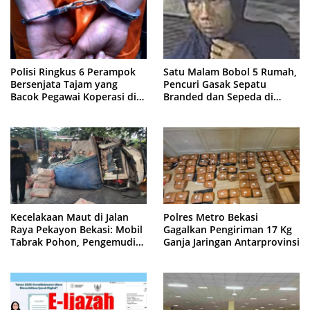
Polisi Ringkus 6 Perampok
Satu Malam Bobol 5 Rumah,
Bersenjata Tajam yang
Pencuri Gasak Sepatu
Bacok Pegawai Koperasi di
Branded dan Sepeda di
Cibitung
Cluster Jatisampurna
Kecelakaan Maut di Jalan
Polres Metro Bekasi
Raya Pekayon Bekasi: Mobil
Gagalkan Pengiriman 17 Kg
Tabrak Pohon, Pengemudi
Ganja Jaringan Antarprovinsi
Tewas Terjepit