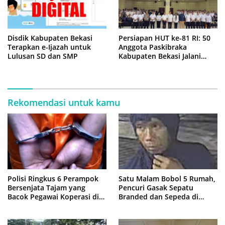
Disdik Kabupaten Bekasi
Persiapan HUT ke-81 RI: 50
Terapkan e-Ijazah untuk
Anggota Paskibraka
Lulusan SD dan SMP
Kabupaten Bekasi Jalani
Latihan Intensif di Cikarang
Rekomendasi untuk kamu
Polisi Ringkus 6 Perampok
Satu Malam Bobol 5 Rumah,
Bersenjata Tajam yang
Pencuri Gasak Sepatu
Bacok Pegawai Koperasi di
Branded dan Sepeda di
Cibitung
Cluster Jatisampurna