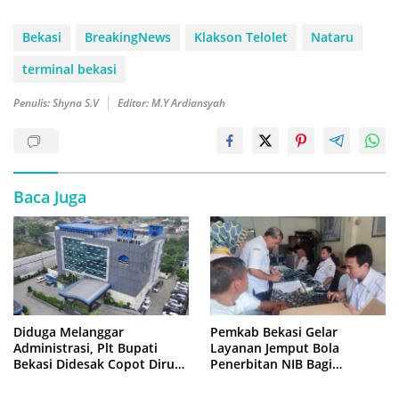
Bekasi
BreakingNews
Klakson Telolet
Nataru
terminal bekasi
Penulis: Shyna S.V
Editor: M.Y Ardiansyah
Baca Juga
Diduga Melanggar
Pemkab Bekasi Gelar
Administrasi, Plt Bupati
Layanan Jemput Bola
Bekasi Didesak Copot Dirum
Penerbitan NIB Bagi
PDAM Tirta Bhagasasi
Pedagang Pasar Cikarang