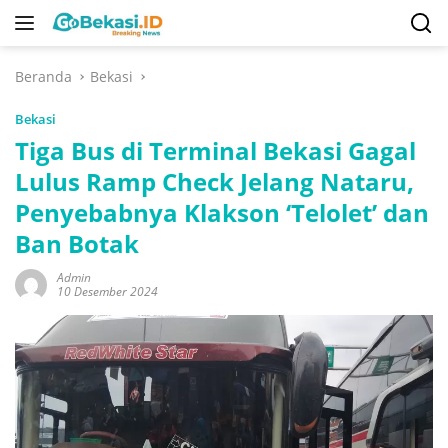
Langsung
ke
konten
Beranda
Bekasi
Bekasi
Tiga Bus di Terminal Bekasi Gagal
Lulus Ramp Check Jelang Nataru,
Penyebabnya Klakson ‘Telolet’ dan
Ban Botak
Admin
10 Desember 2024