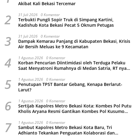
Akibat Kali Bekasi Tercemar
2
31 Juli 2026
0 Komentar
Terbukti Pungli Sopir Truk di Simpang Kartini,
Kadishub Kota Bekasi Pecat 5 Oknum Petugas
3
31 Juli 2026
0 Komentar
Dampak Kemarau Panjang di Kabupaten Bekasi, Krisis
Air Bersih Meluas ke 9 Kecamatan
4
1 Agustus 2026
0 Komentar
Korban Pencurian Diintimidasi oleh Terduga Pelaku
Saat Menyatroni Rumahnya di Medan Satria, RT nya
Malah Ikut-Ikutan!
5
1 Agustus 2026
0 Komentar
Penutupan TPST Bantar Gebang, Kenapa Berlarut-
Larut?
6
1 Agustus 2026
0 Komentar
Sertijab Kapolres Metro Bekasi Kota: Kombes Pol Putu
Kholis Aryana Resmi Gantikan Kombes Pol Kusumo
Wahyu Bintoro
7
1 Agustus 2026
0 Komentar
Sambut Kapolres Metro Bekasi Kota Baru, Tri
Adhianto Tekankan Penguatan Kolaborasi dan