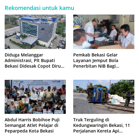
Rekomendasi untuk kamu
Diduga Melanggar
Pemkab Bekasi Gelar
Administrasi, Plt Bupati
Layanan Jemput Bola
Bekasi Didesak Copot Dirum
Penerbitan NIB Bagi
PDAM Tirta Bhagasasi
Pedagang Pasar Cikarang
Abdul Harris Bobihoe Puji
Truk Terguling di
Semangat Atlet Pelajar di
Kedungwaringin Bekasi, 11
Peparpeda Kota Bekasi
Perjalanan Kereta Api
Sempat Tertahan