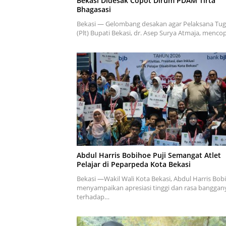
Bekasi Didesak Copot Dirum PDAM Tirta
Bhagasasi
Bekasi — Gelombang desakan agar Pelaksana Tug
(Plt) Bupati Bekasi, dr. Asep Surya Atmaja, menc
Abdul Harris Bobihoe Puji Semangat Atlet
Pelajar di Peparpeda Kota Bekasi
Bekasi —Wakil Wali Kota Bekasi, Abdul Harris Bob
menyampaikan apresiasi tinggi dan rasa banggan
terhadap…