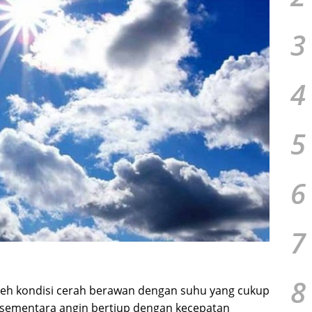
3
4
5
6
7
8
 oleh kondisi cerah berawan dengan suhu yang cukup
, sementara angin bertiup dengan kecepatan