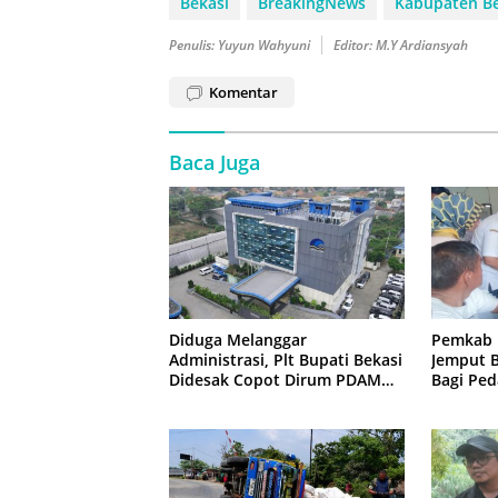
Bekasi
BreakingNews
Kabupaten Be
Penulis: Yuyun Wahyuni
Editor: M.Y Ardiansyah
Komentar
Baca Juga
Diduga Melanggar
Pemkab 
Administrasi, Plt Bupati Bekasi
Jemput B
Didesak Copot Dirum PDAM
Bagi Ped
Tirta Bhagasasi