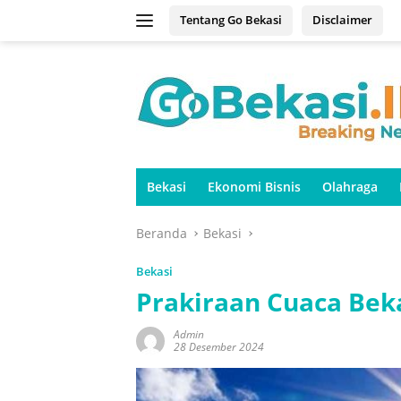
Langsung
Tentang Go Bekasi
Disclaimer
ke
konten
Bekasi
Ekonomi Bisnis
Olahraga
Beranda
Bekasi
Bekasi
Prakiraan Cuaca Bek
Admin
28 Desember 2024