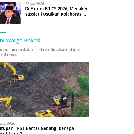
17 Juli 2026
Di Forum BRICS 2026, Menaker
Yassierli Usulkan Kolaborasi
“Future Skills Forecasting”
demi Hadapi Era Ekonomi
Hijau
ni Warga Bekasi
i opini menarik dari redaksi Gobekasi.id dan
a Bekasi.
stus 2026
utupan TPST Bantar Gebang, Kenapa
arut-Larut?