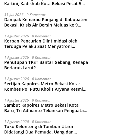
Kartini, Kadishub Kota Bekasi Pecat 5
Oknum Petugas
31 Juli 2026
0 Komentar
Dampak Kemarau Panjang di Kabupaten
Bekasi, Krisis Air Bersih Meluas ke 9
Kecamatan
1 Agustus 2026
0 Komentar
Korban Pencurian Diintimidasi oleh
Terduga Pelaku Saat Menyatroni
Rumahnya di Medan Satria, RT nya
Malah Ikut-Ikutan!
1 Agustus 2026
0 Komentar
Penutupan TPST Bantar Gebang, Kenapa
Berlarut-Larut?
1 Agustus 2026
0 Komentar
Sertijab Kapolres Metro Bekasi Kota:
Kombes Pol Putu Kholis Aryana Resmi
Gantikan Kombes Pol Kusumo Wahyu
Bintoro
1 Agustus 2026
0 Komentar
Sambut Kapolres Metro Bekasi Kota
Baru, Tri Adhianto Tekankan Penguatan
Kolaborasi dan Kamtibmas
1 Agustus 2026
0 Komentar
Toko Kelontong di Tambun Utara
Didatangi Dua Pemuda, Uang dan