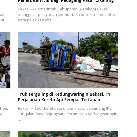
Penerbitan NIB Bagi Pedagang Pasar Cikarang
Bekasi — Pemerintah Kabupaten (Pemkab) Bekasi
as
menggelar pelayanan jemput bola untuk memfasilitasi
opot…
para pelaku Usaha…
Truk Terguling di Kedungwaringin Bekasi, 11
Perjalanan Kereta Api Sempat Tertahan
ihoe,
Bekasi — Jalur kereta api di perlintasan sebidang JPL
ya
130, Jalan Raya Bojongsari, Kecamatan Kedungwaringin,
…