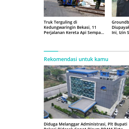
Truk Terguling di
Groundb
Kedungwaringin Bekasi, 11
Diupaya
Perjalanan Kereta Api Sempat
Ini, Izin
Tertahan
Rekomendasi untuk kamu
Diduga Melanggar Administrasi, Plt Bupati