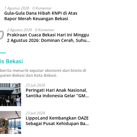
Puluhan Slop Roko Dikuras
1 Agustus 2026
0 Komentar
Gula-Gula Dana Hibah KNPI di Atas
Rapor Merah Keuangan Bekasi
0
2 Agustus 2026
0 Komentar
Prakiraan Cuaca Bekasi Hari Ini Minggu
2 Agustus 2026: Dominan Cerah, Suhu
Capai 34 Derajat Celcius
is Bekasi
i berita menarik seputar ekonomi dan bisnis di
paten Bekasi dan Kota Bekasi.
25 Juli 2026
Peringati Hari Anak Nasional,
Santika Indonesia Gelar “GM
For A Day 2026”: 43 Anak
Pimpin Operasional Hotel
23 Juli 2026
LippoLand Kembangkan OAZE
Sebagai Pusat Kehidupan Baru
di Cikarang