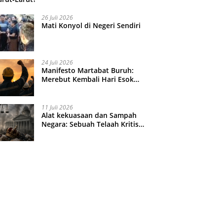
26 Juli 2026
Mati Konyol di Negeri Sendiri
24 Juli 2026
Manifesto Martabat Buruh:
Merebut Kembali Hari Esok
yang Dijual Murah
11 Juli 2026
Alat kekuasaan dan Sampah
Negara: Sebuah Telaah Kritis
atas Turbulensi Penegakkan
Hukum?