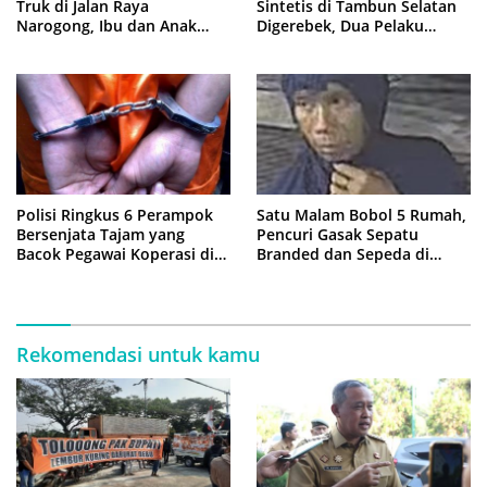
Truk di Jalan Raya
Sintetis di Tambun Selatan
Narogong, Ibu dan Anak
Digerebek, Dua Pelaku
Dievakuasi ke Rumah Sakit
Diringkus Polisi
Polisi Ringkus 6 Perampok
Satu Malam Bobol 5 Rumah,
Bersenjata Tajam yang
Pencuri Gasak Sepatu
Bacok Pegawai Koperasi di
Branded dan Sepeda di
Cibitung
Cluster Jatisampurna
Rekomendasi untuk kamu