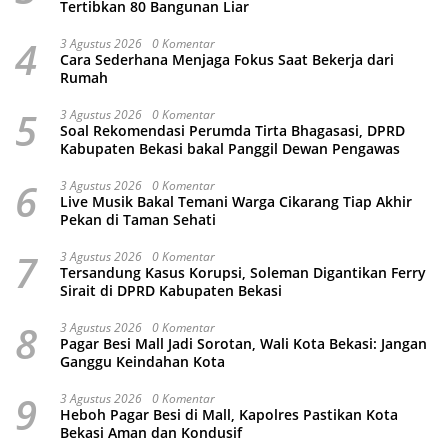
Tertibkan 80 Bangunan Liar
4
3 Agustus 2026
0 Komentar
Cara Sederhana Menjaga Fokus Saat Bekerja dari
Rumah
5
3 Agustus 2026
0 Komentar
Soal Rekomendasi Perumda Tirta Bhagasasi, DPRD
Kabupaten Bekasi bakal Panggil Dewan Pengawas
6
3 Agustus 2026
0 Komentar
Live Musik Bakal Temani Warga Cikarang Tiap Akhir
Pekan di Taman Sehati
7
3 Agustus 2026
0 Komentar
Tersandung Kasus Korupsi, Soleman Digantikan Ferry
Sirait di DPRD Kabupaten Bekasi
8
3 Agustus 2026
0 Komentar
Pagar Besi Mall Jadi Sorotan, Wali Kota Bekasi: Jangan
Ganggu Keindahan Kota
9
3 Agustus 2026
0 Komentar
Heboh Pagar Besi di Mall, Kapolres Pastikan Kota
Bekasi Aman dan Kondusif