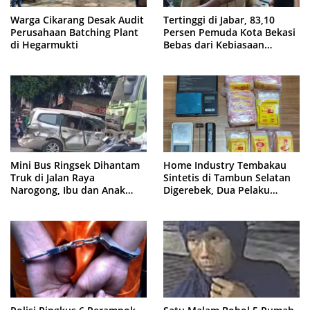
Warga Cikarang Desak Audit
Tertinggi di Jabar, 83,10
Perusahaan Batching Plant
Persen Pemuda Kota Bekasi
di Hegarmukti
Bebas dari Kebiasaan
Merokok
Mini Bus Ringsek Dihantam
Home Industry Tembakau
Truk di Jalan Raya
Sintetis di Tambun Selatan
Narogong, Ibu dan Anak
Digerebek, Dua Pelaku
Dievakuasi ke Rumah Sakit
Diringkus Polisi