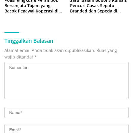
Polisi Ringkus 6 Perampok
Satu Malam Bobol 5 Rumah,
Bersenjata Tajam yang
Pencuri Gasak Sepatu
Bacok Pegawai Koperasi di
Branded dan Sepeda di
Cibitung
Cluster Jatisampurna
Tinggalkan Balasan
Alamat email Anda tidak akan dipublikasikan.
Ruas yang
wajib ditandai
*