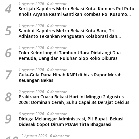
4
1 Agustus 2026
0 Komentar
Sertijab Kapolres Metro Bekasi Kota: Kombes Pol Putu
Kholis Aryana Resmi Gantikan Kombes Pol Kusumo
Wahyu Bintoro
5
1 Agustus 2026
0 Komentar
Sambut Kapolres Metro Bekasi Kota Baru, Tri
Adhianto Tekankan Penguatan Kolaborasi dan
Kamtibmas
6
1 Agustus 2026
0 Komentar
Toko Kelontong di Tambun Utara Didatangi Dua
Pemuda, Uang dan Puluhan Slop Roko Dikuras
7
1 Agustus 2026
0 Komentar
Gula-Gula Dana Hibah KNPI di Atas Rapor Merah
Keuangan Bekasi
8
2 Agustus 2026
0 Komentar
Prakiraan Cuaca Bekasi Hari Ini Minggu 2 Agustus
2026: Dominan Cerah, Suhu Capai 34 Derajat Celcius
9
6 Agustus 2026
0 Komentar
Diduga Melanggar Administrasi, Plt Bupati Bekasi
Didesak Copot Dirum PDAM Tirta Bhagasasi
2 Agustus 2026
0 Komentar