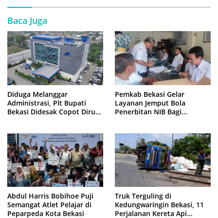
Baca Juga
Diduga Melanggar
Pemkab Bekasi Gelar
Administrasi, Plt Bupati
Layanan Jemput Bola
Bekasi Didesak Copot Dirum
Penerbitan NIB Bagi
PDAM Tirta Bhagasasi
Pedagang Pasar Cikarang
Abdul Harris Bobihoe Puji
Truk Terguling di
Semangat Atlet Pelajar di
Kedungwaringin Bekasi, 11
Peparpeda Kota Bekasi
Perjalanan Kereta Api