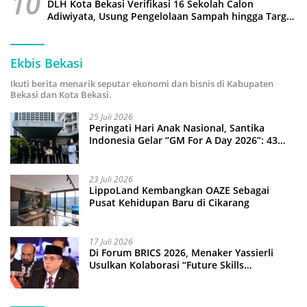
10
DLH Kota Bekasi Verifikasi 16 Sekolah Calon
Adiwiyata, Usung Pengelolaan Sampah hingga Target
3 Juta Pohon
Ekbis Bekasi
Ikuti berita menarik seputar ekonomi dan bisnis di Kabupaten
Bekasi dan Kota Bekasi.
25 Juli 2026
Peringati Hari Anak Nasional, Santika
Indonesia Gelar “GM For A Day 2026”: 43
Anak Pimpin Operasional Hotel
23 Juli 2026
LippoLand Kembangkan OAZE Sebagai
Pusat Kehidupan Baru di Cikarang
17 Juli 2026
Di Forum BRICS 2026, Menaker Yassierli
Usulkan Kolaborasi “Future Skills
Forecasting” demi Hadapi Era Ekonomi
Hijau