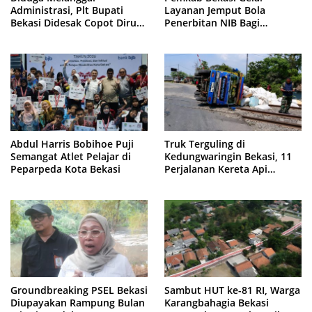
Administrasi, Plt Bupati
Layanan Jemput Bola
Bekasi Didesak Copot Dirum
Penerbitan NIB Bagi
PDAM Tirta Bhagasasi
Pedagang Pasar Cikarang
Abdul Harris Bobihoe Puji
Truk Terguling di
Semangat Atlet Pelajar di
Kedungwaringin Bekasi, 11
Peparpeda Kota Bekasi
Perjalanan Kereta Api
Sempat Tertahan
Groundbreaking PSEL Bekasi
Sambut HUT ke-81 RI, Warga
Diupayakan Rampung Bulan
Karangbahagia Bekasi