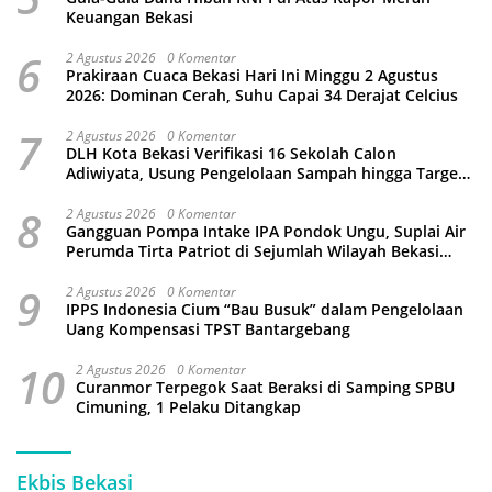
Keuangan Bekasi
6
2 Agustus 2026
0 Komentar
Prakiraan Cuaca Bekasi Hari Ini Minggu 2 Agustus
2026: Dominan Cerah, Suhu Capai 34 Derajat Celcius
7
2 Agustus 2026
0 Komentar
DLH Kota Bekasi Verifikasi 16 Sekolah Calon
Adiwiyata, Usung Pengelolaan Sampah hingga Target
3 Juta Pohon
8
2 Agustus 2026
0 Komentar
Gangguan Pompa Intake IPA Pondok Ungu, Suplai Air
Perumda Tirta Patriot di Sejumlah Wilayah Bekasi
Terganggu
9
2 Agustus 2026
0 Komentar
IPPS Indonesia Cium “Bau Busuk” dalam Pengelolaan
Uang Kompensasi TPST Bantargebang
10
2 Agustus 2026
0 Komentar
Curanmor Terpegok Saat Beraksi di Samping SPBU
Cimuning, 1 Pelaku Ditangkap
Ekbis Bekasi