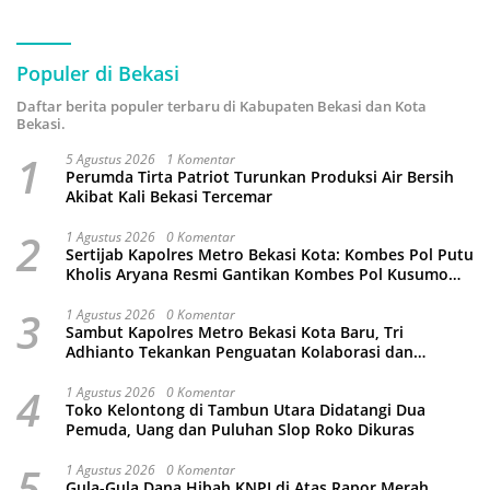
Populer di Bekasi
Daftar berita populer terbaru di Kabupaten Bekasi dan Kota
Bekasi.
1
5 Agustus 2026
1 Komentar
Perumda Tirta Patriot Turunkan Produksi Air Bersih
Akibat Kali Bekasi Tercemar
2
1 Agustus 2026
0 Komentar
Sertijab Kapolres Metro Bekasi Kota: Kombes Pol Putu
Kholis Aryana Resmi Gantikan Kombes Pol Kusumo
Wahyu Bintoro
3
1 Agustus 2026
0 Komentar
Sambut Kapolres Metro Bekasi Kota Baru, Tri
Adhianto Tekankan Penguatan Kolaborasi dan
Kamtibmas
4
1 Agustus 2026
0 Komentar
Toko Kelontong di Tambun Utara Didatangi Dua
Pemuda, Uang dan Puluhan Slop Roko Dikuras
5
1 Agustus 2026
0 Komentar
Gula-Gula Dana Hibah KNPI di Atas Rapor Merah