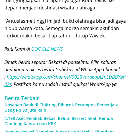
mengungkapkan harapannya agar Kota Bekasi ke
depan menjadi destinasi wisata olahraga.
“Antusiasme tinggi ini jadi bukti olahraga bisa jadi gaya
hidup warga kota. Semoga Inorga semakin aktif dan
Forkot makin besar tiap tahun,” tutup Wiwiek.
Ikuti Kami di
GOOGLE NEWS
Simak berita seputar Bekasi di ponselmu. Pilih saluran
andalanmu akses berita Gobekasi.id WhatsApp Channel
:
https://whatsapp.com/channel/0029VarakafA2pLDBBYbP
32t
. Pastikan kamu sudah install aplikasi WhatsApp ya.
Berita Terkait
Nasabah Bank di Cibitung Dibacok Perampok Bersenjata,
Uang Rp 30 Juta Raib
4.198 Aset Pemkab Bekasi Belum Bersertifikat, Pemda
Gandeng Kantah dan KPK
Pemkot Bekasi Dampingi Putra Sayuti Melik, Diundang