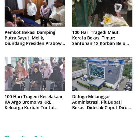
Pemkot Bekasi Dampingi
100 Hari Tragedi Maut
Putra Sayuti Melik,
Kereta Bekasi Timur:
Diundang Presiden Prabowo
Santunan 12 Korban Belum
ke Istana Negara
Cair, Keluarga Tagih
Kepastian
100 Hari Tragedi Kecelakaan
Diduga Melanggar
KA Argo Bromo vs KRL,
Administrasi, Plt Bupati
Keluarga Korban Tuntut
Bekasi Didesak Copot Dirum
Kejelasan Hukum
PDAM Tirta Bhagasasi