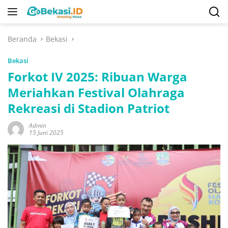
Langsung
ke
konten
Beranda
Bekasi
Bekasi
Forkot IV 2025: Ribuan Warga
Meriahkan Festival Olahraga
Rekreasi di Stadion Patriot
Admin
15 Juni 2025