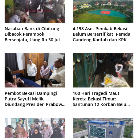
Nasabah Bank di Cibitung
4.198 Aset Pemkab Bekasi
Dibacok Perampok
Belum Bersertifikat, Pemda
Bersenjata, Uang Rp 30 Juta
Gandeng Kantah dan KPK
Raib
Pemkot Bekasi Dampingi
100 Hari Tragedi Maut
Putra Sayuti Melik,
Kereta Bekasi Timur:
Diundang Presiden Prabowo
Santunan 12 Korban Belum
ke Istana Negara
Cair, Keluarga Tagih
Kepastian