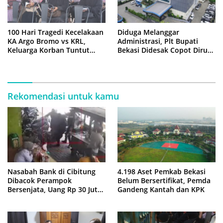
100 Hari Tragedi Kecelakaan
Diduga Melanggar
KA Argo Bromo vs KRL,
Administrasi, Plt Bupati
Keluarga Korban Tuntut
Bekasi Didesak Copot Dirum
Kejelasan Hukum
PDAM Tirta Bhagasasi
Rekomendasi untuk kamu
Nasabah Bank di Cibitung
4.198 Aset Pemkab Bekasi
Dibacok Perampok
Belum Bersertifikat, Pemda
Bersenjata, Uang Rp 30 Juta
Gandeng Kantah dan KPK
Raib