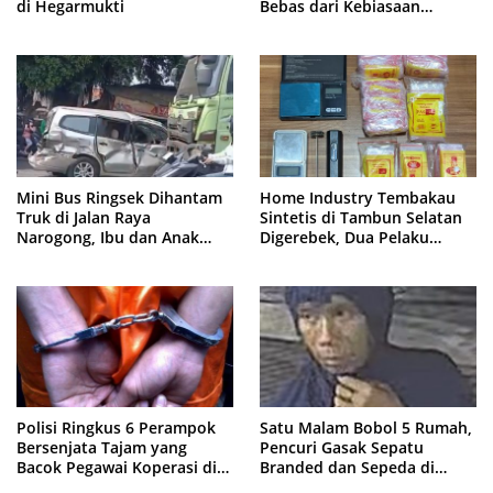
di Hegarmukti
Bebas dari Kebiasaan
Merokok
Mini Bus Ringsek Dihantam
Home Industry Tembakau
Truk di Jalan Raya
Sintetis di Tambun Selatan
Narogong, Ibu dan Anak
Digerebek, Dua Pelaku
Dievakuasi ke Rumah Sakit
Diringkus Polisi
Polisi Ringkus 6 Perampok
Satu Malam Bobol 5 Rumah,
Bersenjata Tajam yang
Pencuri Gasak Sepatu
Bacok Pegawai Koperasi di
Branded dan Sepeda di
Cibitung
Cluster Jatisampurna