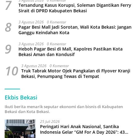
7
3 Agustus 2026
0 Komentar
Tersandung Kasus Korupsi, Soleman Digantikan Ferry
Sirait di DPRD Kabupaten Bekasi
8
3 Agustus 2026
0 Komentar
Pagar Besi Mall Jadi Sorotan, Wali Kota Bekasi: Jangan
Ganggu Keindahan Kota
9
3 Agustus 2026
0 Komentar
Heboh Pagar Besi di Mall, Kapolres Pastikan Kota
Bekasi Aman dan Kondusif
10
3 Agustus 2026
0 Komentar
Truk Tabrak Motor Ojek Pangkalan di Flyover Kranji
Bekasi, Penumpang Tewas di Tempat
Ekbis Bekasi
Ikuti berita menarik seputar ekonomi dan bisnis di Kabupaten
Bekasi dan Kota Bekasi.
25 Juli 2026
Peringati Hari Anak Nasional, Santika
Indonesia Gelar “GM For A Day 2026”: 43
Anak Pimpin Operasional Hotel