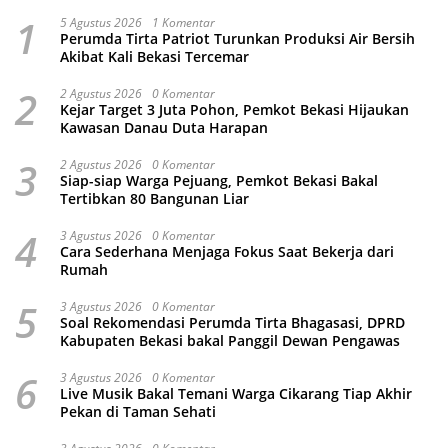
1
5 Agustus 2026
1 Komentar
Perumda Tirta Patriot Turunkan Produksi Air Bersih
Akibat Kali Bekasi Tercemar
2
2 Agustus 2026
0 Komentar
Kejar Target 3 Juta Pohon, Pemkot Bekasi Hijaukan
Kawasan Danau Duta Harapan
3
2 Agustus 2026
0 Komentar
Siap-siap Warga Pejuang, Pemkot Bekasi Bakal
Tertibkan 80 Bangunan Liar
4
3 Agustus 2026
0 Komentar
Cara Sederhana Menjaga Fokus Saat Bekerja dari
Rumah
5
3 Agustus 2026
0 Komentar
Soal Rekomendasi Perumda Tirta Bhagasasi, DPRD
Kabupaten Bekasi bakal Panggil Dewan Pengawas
6
3 Agustus 2026
0 Komentar
Live Musik Bakal Temani Warga Cikarang Tiap Akhir
Pekan di Taman Sehati