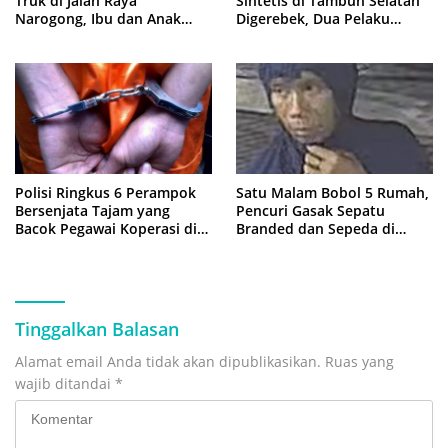
Truk di Jalan Raya
Sintetis di Tambun Selatan
Narogong, Ibu dan Anak
Digerebek, Dua Pelaku
Dievakuasi ke Rumah Sakit
Diringkus Polisi
Polisi Ringkus 6 Perampok
Satu Malam Bobol 5 Rumah,
Bersenjata Tajam yang
Pencuri Gasak Sepatu
Bacok Pegawai Koperasi di
Branded dan Sepeda di
Cibitung
Cluster Jatisampurna
Tinggalkan Balasan
Alamat email Anda tidak akan dipublikasikan.
Ruas yang
wajib ditandai
*