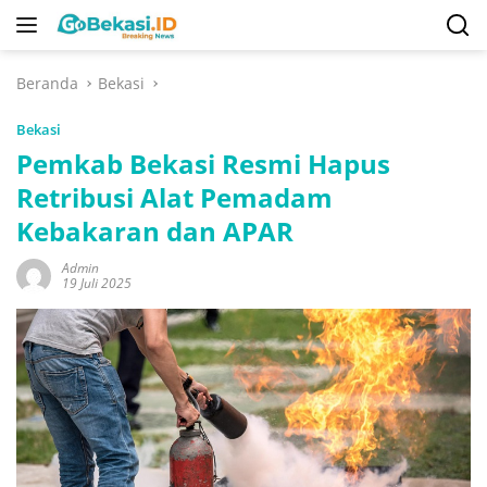
Langsung
ke
konten
Beranda
Bekasi
Bekasi
Pemkab Bekasi Resmi Hapus
Retribusi Alat Pemadam
Kebakaran dan APAR
Admin
19 Juli 2025