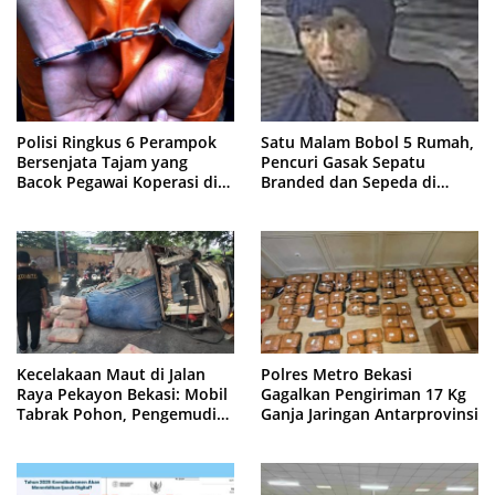
Polisi Ringkus 6 Perampok
Satu Malam Bobol 5 Rumah,
Bersenjata Tajam yang
Pencuri Gasak Sepatu
Bacok Pegawai Koperasi di
Branded dan Sepeda di
Cibitung
Cluster Jatisampurna
Kecelakaan Maut di Jalan
Polres Metro Bekasi
Raya Pekayon Bekasi: Mobil
Gagalkan Pengiriman 17 Kg
Tabrak Pohon, Pengemudi
Ganja Jaringan Antarprovinsi
Tewas Terjepit