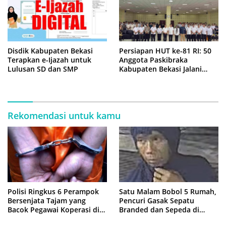
Disdik Kabupaten Bekasi
Persiapan HUT ke-81 RI: 50
Terapkan e-Ijazah untuk
Anggota Paskibraka
Lulusan SD dan SMP
Kabupaten Bekasi Jalani
Latihan Intensif di Cikarang
Rekomendasi untuk kamu
Polisi Ringkus 6 Perampok
Satu Malam Bobol 5 Rumah,
Bersenjata Tajam yang
Pencuri Gasak Sepatu
Bacok Pegawai Koperasi di
Branded dan Sepeda di
Cibitung
Cluster Jatisampurna