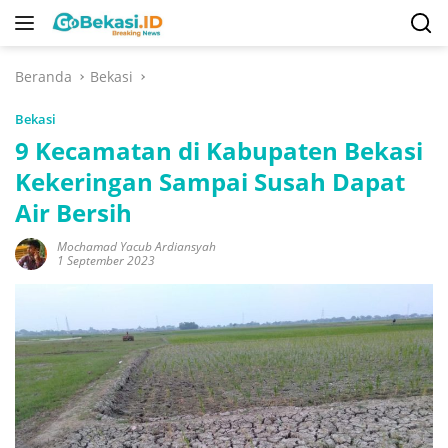
Langsung
ke
konten
Beranda
Bekasi
Bekasi
9 Kecamatan di Kabupaten Bekasi
Kekeringan Sampai Susah Dapat
Air Bersih
Mochamad Yacub Ardiansyah
1 September 2023