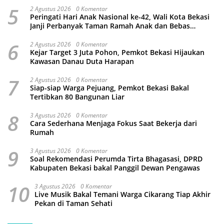
5
2 Agustus 2026
0 Komentar
Peringati Hari Anak Nasional ke-42, Wali Kota Bekasi
Janji Perbanyak Taman Ramah Anak dan Bebas
Perundungan
6
2 Agustus 2026
0 Komentar
Kejar Target 3 Juta Pohon, Pemkot Bekasi Hijaukan
Kawasan Danau Duta Harapan
7
2 Agustus 2026
0 Komentar
Siap-siap Warga Pejuang, Pemkot Bekasi Bakal
Tertibkan 80 Bangunan Liar
8
3 Agustus 2026
0 Komentar
Cara Sederhana Menjaga Fokus Saat Bekerja dari
Rumah
9
3 Agustus 2026
0 Komentar
Soal Rekomendasi Perumda Tirta Bhagasasi, DPRD
Kabupaten Bekasi bakal Panggil Dewan Pengawas
10
3 Agustus 2026
0 Komentar
Live Musik Bakal Temani Warga Cikarang Tiap Akhir
Pekan di Taman Sehati