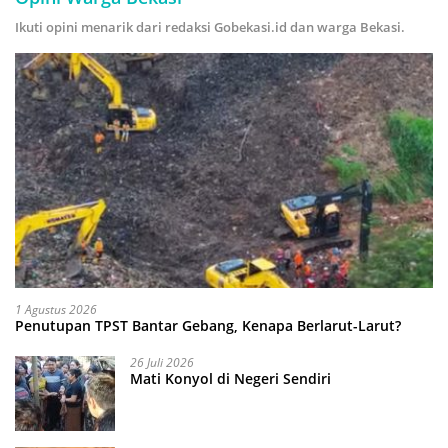
Ikuti opini menarik dari redaksi Gobekasi.id dan warga Bekasi.
1 Agustus 2026
Penutupan TPST Bantar Gebang, Kenapa Berlarut-Larut?
26 Juli 2026
Mati Konyol di Negeri Sendiri