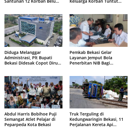
Santunan 12 Korban Belum
Keluarga Korban Tuntut
Cair, Keluarga Tagih
Kejelasan Hukum
Kepastian
Diduga Melanggar
Pemkab Bekasi Gelar
Administrasi, Plt Bupati
Layanan Jemput Bola
Bekasi Didesak Copot Dirum
Penerbitan NIB Bagi
PDAM Tirta Bhagasasi
Pedagang Pasar Cikarang
Abdul Harris Bobihoe Puji
Truk Terguling di
Semangat Atlet Pelajar di
Kedungwaringin Bekasi, 11
Peparpeda Kota Bekasi
Perjalanan Kereta Api
Sempat Tertahan