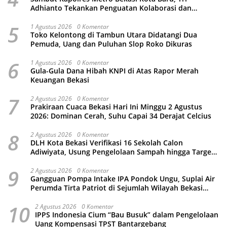
Adhianto Tekankan Penguatan Kolaborasi dan
Kamtibmas
5
1 Agustus 2026
0 Komentar
Toko Kelontong di Tambun Utara Didatangi Dua
Pemuda, Uang dan Puluhan Slop Roko Dikuras
6
1 Agustus 2026
0 Komentar
Gula-Gula Dana Hibah KNPI di Atas Rapor Merah
Keuangan Bekasi
7
2 Agustus 2026
0 Komentar
Prakiraan Cuaca Bekasi Hari Ini Minggu 2 Agustus
2026: Dominan Cerah, Suhu Capai 34 Derajat Celcius
8
2 Agustus 2026
0 Komentar
DLH Kota Bekasi Verifikasi 16 Sekolah Calon
Adiwiyata, Usung Pengelolaan Sampah hingga Target
3 Juta Pohon
9
2 Agustus 2026
0 Komentar
Gangguan Pompa Intake IPA Pondok Ungu, Suplai Air
Perumda Tirta Patriot di Sejumlah Wilayah Bekasi
Terganggu
10
2 Agustus 2026
0 Komentar
IPPS Indonesia Cium “Bau Busuk” dalam Pengelolaan
Uang Kompensasi TPST Bantargebang