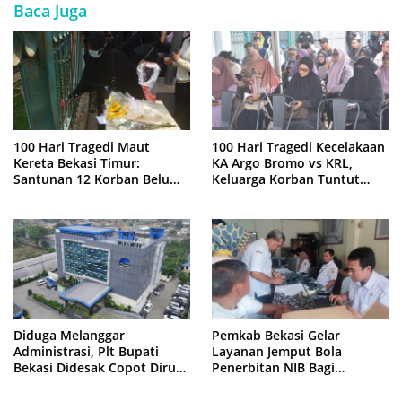
Baca Juga
100 Hari Tragedi Maut
100 Hari Tragedi Kecelakaan
Kereta Bekasi Timur:
KA Argo Bromo vs KRL,
Santunan 12 Korban Belum
Keluarga Korban Tuntut
Cair, Keluarga Tagih
Kejelasan Hukum
Kepastian
Diduga Melanggar
Pemkab Bekasi Gelar
Administrasi, Plt Bupati
Layanan Jemput Bola
Bekasi Didesak Copot Dirum
Penerbitan NIB Bagi
PDAM Tirta Bhagasasi
Pedagang Pasar Cikarang