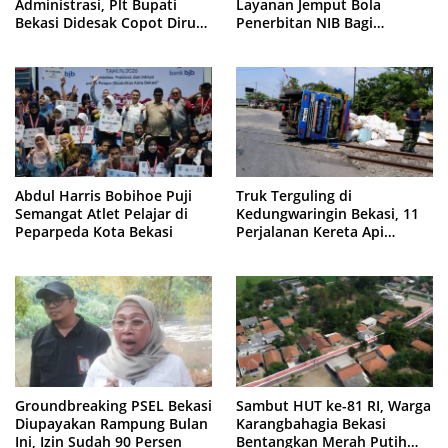
Administrasi, Plt Bupati
Layanan Jemput Bola
Bekasi Didesak Copot Dirum
Penerbitan NIB Bagi
PDAM Tirta Bhagasasi
Pedagang Pasar Cikarang
Abdul Harris Bobihoe Puji
Truk Terguling di
Semangat Atlet Pelajar di
Kedungwaringin Bekasi, 11
Peparpeda Kota Bekasi
Perjalanan Kereta Api
Sempat Tertahan
Groundbreaking PSEL Bekasi
Sambut HUT ke-81 RI, Warga
Diupayakan Rampung Bulan
Karangbahagia Bekasi
Ini, Izin Sudah 90 Persen
Bentangkan Merah Putih