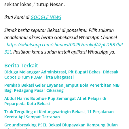
sekitar lokasi,” tutup Nesan.
Ikuti Kami di
GOOGLE NEWS
Simak berita seputar Bekasi di ponselmu. Pilih saluran
andalanmu akses berita Gobekasi.id WhatsApp Channel
:
https://whatsapp.com/channel/0029VarakafA2pLDBBYbP
32t
. Pastikan kamu sudah install aplikasi WhatsApp ya.
Berita Terkait
Diduga Melanggar Administrasi, Plt Bupati Bekasi Didesak
Copot Dirum PDAM Tirta Bhagasasi
Pemkab Bekasi Gelar Layanan Jemput Bola Penerbitan NIB
Bagi Pedagang Pasar Cikarang
Abdul Harris Bobihoe Puji Semangat Atlet Pelajar di
Peparpeda Kota Bekasi
Truk Terguling di Kedungwaringin Bekasi, 11 Perjalanan
Kereta Api Sempat Tertahan
Groundbreaking PSEL Bekasi Diupayakan Rampung Bulan