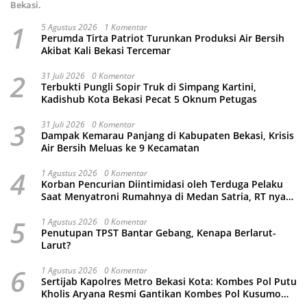
Bekasi.
1
5 Agustus 2026
1 Komentar
Perumda Tirta Patriot Turunkan Produksi Air Bersih
Akibat Kali Bekasi Tercemar
2
31 Juli 2026
0 Komentar
Terbukti Pungli Sopir Truk di Simpang Kartini,
Kadishub Kota Bekasi Pecat 5 Oknum Petugas
3
31 Juli 2026
0 Komentar
Dampak Kemarau Panjang di Kabupaten Bekasi, Krisis
Air Bersih Meluas ke 9 Kecamatan
4
1 Agustus 2026
0 Komentar
Korban Pencurian Diintimidasi oleh Terduga Pelaku
Saat Menyatroni Rumahnya di Medan Satria, RT nya
Malah Ikut-Ikutan!
5
1 Agustus 2026
0 Komentar
Penutupan TPST Bantar Gebang, Kenapa Berlarut-
Larut?
6
1 Agustus 2026
0 Komentar
Sertijab Kapolres Metro Bekasi Kota: Kombes Pol Putu
Kholis Aryana Resmi Gantikan Kombes Pol Kusumo
Wahyu Bintoro