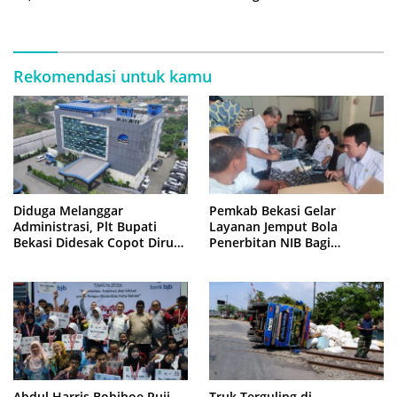
500 Meter
Rekomendasi untuk kamu
Diduga Melanggar
Pemkab Bekasi Gelar
Administrasi, Plt Bupati
Layanan Jemput Bola
Bekasi Didesak Copot Dirum
Penerbitan NIB Bagi
PDAM Tirta Bhagasasi
Pedagang Pasar Cikarang
Abdul Harris Bobihoe Puji
Truk Terguling di