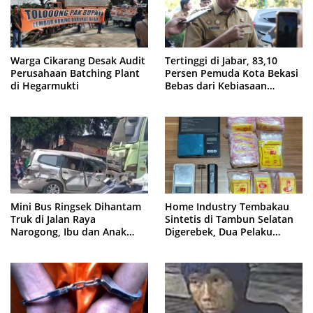
Warga Cikarang Desak Audit
Tertinggi di Jabar, 83,10
Perusahaan Batching Plant
Persen Pemuda Kota Bekasi
di Hegarmukti
Bebas dari Kebiasaan
Merokok
Mini Bus Ringsek Dihantam
Home Industry Tembakau
Truk di Jalan Raya
Sintetis di Tambun Selatan
Narogong, Ibu dan Anak
Digerebek, Dua Pelaku
Dievakuasi ke Rumah Sakit
Diringkus Polisi