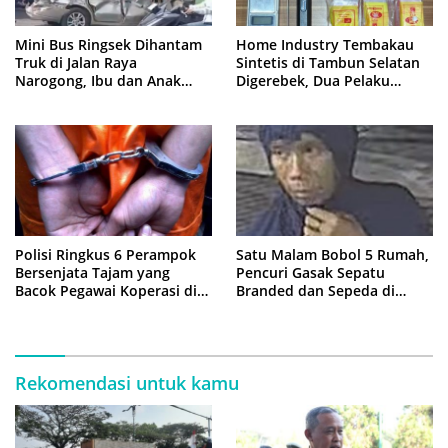
Mini Bus Ringsek Dihantam
Home Industry Tembakau
Truk di Jalan Raya
Sintetis di Tambun Selatan
Narogong, Ibu dan Anak
Digerebek, Dua Pelaku
Dievakuasi ke Rumah Sakit
Diringkus Polisi
Polisi Ringkus 6 Perampok
Satu Malam Bobol 5 Rumah,
Bersenjata Tajam yang
Pencuri Gasak Sepatu
Bacok Pegawai Koperasi di
Branded dan Sepeda di
Cibitung
Cluster Jatisampurna
Rekomendasi untuk kamu