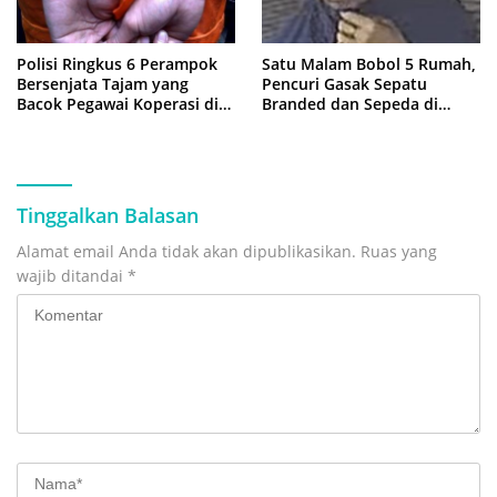
Polisi Ringkus 6 Perampok
Satu Malam Bobol 5 Rumah,
Bersenjata Tajam yang
Pencuri Gasak Sepatu
Bacok Pegawai Koperasi di
Branded dan Sepeda di
Cibitung
Cluster Jatisampurna
Tinggalkan Balasan
Alamat email Anda tidak akan dipublikasikan.
Ruas yang
wajib ditandai
*