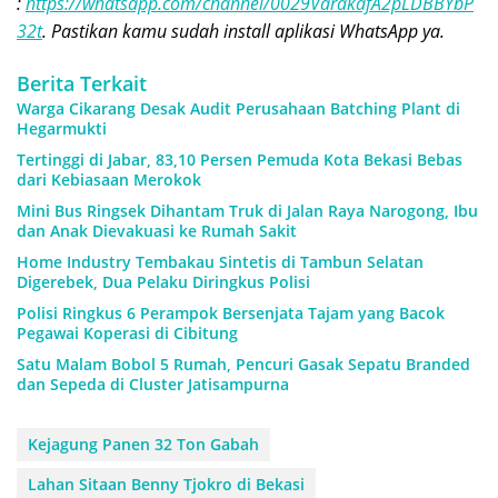
:
https://whatsapp.com/channel/0029VarakafA2pLDBBYbP
32t
. Pastikan kamu sudah install aplikasi WhatsApp ya.
Berita Terkait
Warga Cikarang Desak Audit Perusahaan Batching Plant di
Hegarmukti
Tertinggi di Jabar, 83,10 Persen Pemuda Kota Bekasi Bebas
dari Kebiasaan Merokok
Mini Bus Ringsek Dihantam Truk di Jalan Raya Narogong, Ibu
dan Anak Dievakuasi ke Rumah Sakit
Home Industry Tembakau Sintetis di Tambun Selatan
Digerebek, Dua Pelaku Diringkus Polisi
Polisi Ringkus 6 Perampok Bersenjata Tajam yang Bacok
Pegawai Koperasi di Cibitung
Satu Malam Bobol 5 Rumah, Pencuri Gasak Sepatu Branded
dan Sepeda di Cluster Jatisampurna
Kejagung Panen 32 Ton Gabah
Lahan Sitaan Benny Tjokro di Bekasi