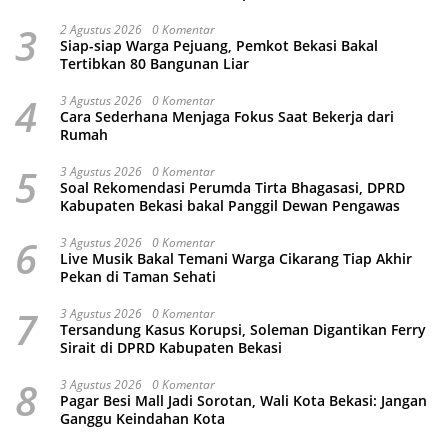
3
2 Agustus 2026
0 Komentar
Siap-siap Warga Pejuang, Pemkot Bekasi Bakal
Tertibkan 80 Bangunan Liar
4
3 Agustus 2026
0 Komentar
Cara Sederhana Menjaga Fokus Saat Bekerja dari
Rumah
5
3 Agustus 2026
0 Komentar
Soal Rekomendasi Perumda Tirta Bhagasasi, DPRD
Kabupaten Bekasi bakal Panggil Dewan Pengawas
6
3 Agustus 2026
0 Komentar
Live Musik Bakal Temani Warga Cikarang Tiap Akhir
Pekan di Taman Sehati
7
3 Agustus 2026
0 Komentar
Tersandung Kasus Korupsi, Soleman Digantikan Ferry
Sirait di DPRD Kabupaten Bekasi
8
3 Agustus 2026
0 Komentar
Pagar Besi Mall Jadi Sorotan, Wali Kota Bekasi: Jangan
Ganggu Keindahan Kota