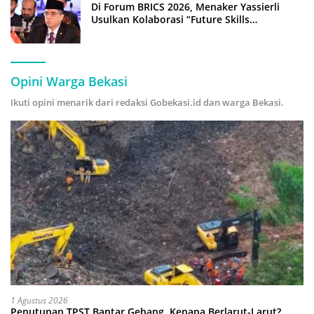
Di Forum BRICS 2026, Menaker Yassierli
Usulkan Kolaborasi “Future Skills
Forecasting” demi Hadapi Era Ekonomi
Hijau
Opini Warga Bekasi
Ikuti opini menarik dari redaksi Gobekasi.id dan warga Bekasi.
1 Agustus 2026
Penutupan TPST Bantar Gebang, Kenapa Berlarut-Larut?