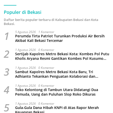
Populer di Bekasi
Daftar berita populer terbaru di Kabupaten Bekasi dan Kota
Bekasi.
1
5 Agustus 2026
1 Komentar
Perumda Tirta Patriot Turunkan Produksi Air Bersih
Akibat Kali Bekasi Tercemar
2
1 Agustus 2026
0 Komentar
Sertijab Kapolres Metro Bekasi Kota: Kombes Pol Putu
Kholis Aryana Resmi Gantikan Kombes Pol Kusumo
Wahyu Bintoro
3
1 Agustus 2026
0 Komentar
Sambut Kapolres Metro Bekasi Kota Baru, Tri
Adhianto Tekankan Penguatan Kolaborasi dan
Kamtibmas
4
1 Agustus 2026
0 Komentar
Toko Kelontong di Tambun Utara Didatangi Dua
Pemuda, Uang dan Puluhan Slop Roko Dikuras
5
1 Agustus 2026
0 Komentar
Gula-Gula Dana Hibah KNPI di Atas Rapor Merah
Keuangan Bekasi