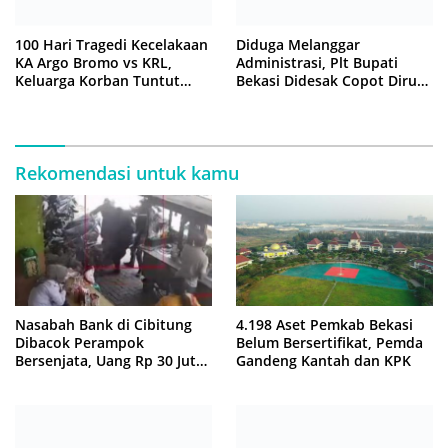
100 Hari Tragedi Kecelakaan
Diduga Melanggar
KA Argo Bromo vs KRL,
Administrasi, Plt Bupati
Keluarga Korban Tuntut
Bekasi Didesak Copot Dirum
Kejelasan Hukum
PDAM Tirta Bhagasasi
Rekomendasi untuk kamu
Nasabah Bank di Cibitung
4.198 Aset Pemkab Bekasi
Dibacok Perampok
Belum Bersertifikat, Pemda
Bersenjata, Uang Rp 30 Juta
Gandeng Kantah dan KPK
Raib