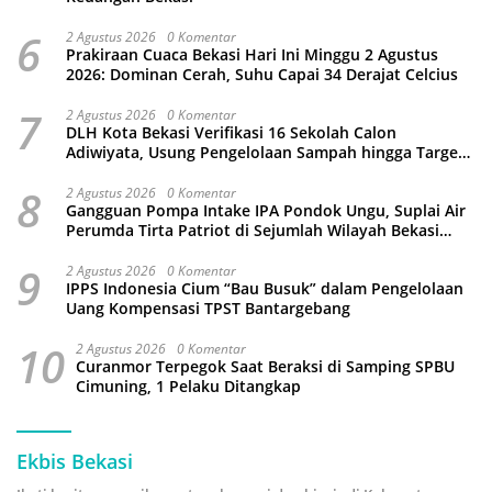
6
2 Agustus 2026
0 Komentar
Prakiraan Cuaca Bekasi Hari Ini Minggu 2 Agustus
2026: Dominan Cerah, Suhu Capai 34 Derajat Celcius
7
2 Agustus 2026
0 Komentar
DLH Kota Bekasi Verifikasi 16 Sekolah Calon
Adiwiyata, Usung Pengelolaan Sampah hingga Target
3 Juta Pohon
8
2 Agustus 2026
0 Komentar
Gangguan Pompa Intake IPA Pondok Ungu, Suplai Air
Perumda Tirta Patriot di Sejumlah Wilayah Bekasi
Terganggu
9
2 Agustus 2026
0 Komentar
IPPS Indonesia Cium “Bau Busuk” dalam Pengelolaan
Uang Kompensasi TPST Bantargebang
10
2 Agustus 2026
0 Komentar
Curanmor Terpegok Saat Beraksi di Samping SPBU
Cimuning, 1 Pelaku Ditangkap
Ekbis Bekasi