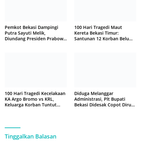
Pemkot Bekasi Dampingi
100 Hari Tragedi Maut
Putra Sayuti Melik,
Kereta Bekasi Timur:
Diundang Presiden Prabowo
Santunan 12 Korban Belum
ke Istana Negara
Cair, Keluarga Tagih
Kepastian
100 Hari Tragedi Kecelakaan
Diduga Melanggar
KA Argo Bromo vs KRL,
Administrasi, Plt Bupati
Keluarga Korban Tuntut
Bekasi Didesak Copot Dirum
Kejelasan Hukum
PDAM Tirta Bhagasasi
Tinggalkan Balasan