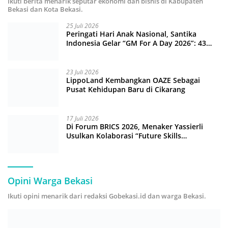
Ikuti berita menarik seputar ekonomi dan bisnis di Kabupaten
Bekasi dan Kota Bekasi.
25 Juli 2026
Peringati Hari Anak Nasional, Santika
Indonesia Gelar “GM For A Day 2026”: 43
Anak Pimpin Operasional Hotel
23 Juli 2026
LippoLand Kembangkan OAZE Sebagai
Pusat Kehidupan Baru di Cikarang
17 Juli 2026
Di Forum BRICS 2026, Menaker Yassierli
Usulkan Kolaborasi “Future Skills
Forecasting” demi Hadapi Era Ekonomi
Hijau
Opini Warga Bekasi
Ikuti opini menarik dari redaksi Gobekasi.id dan warga Bekasi.