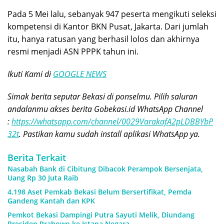
Pada 5 Mei lalu, sebanyak 947 peserta mengikuti seleksi
kompetensi di Kantor BKN Pusat, Jakarta. Dari jumlah
itu, hanya ratusan yang berhasil lolos dan akhirnya
resmi menjadi ASN PPPK tahun ini.
Ikuti Kami di
GOOGLE NEWS
Simak berita seputar Bekasi di ponselmu. Pilih saluran
andalanmu akses berita Gobekasi.id WhatsApp Channel
:
https://whatsapp.com/channel/0029VarakafA2pLDBBYbP
32t
. Pastikan kamu sudah install aplikasi WhatsApp ya.
Berita Terkait
Nasabah Bank di Cibitung Dibacok Perampok Bersenjata,
Uang Rp 30 Juta Raib
4.198 Aset Pemkab Bekasi Belum Bersertifikat, Pemda
Gandeng Kantah dan KPK
Pemkot Bekasi Dampingi Putra Sayuti Melik, Diundang
Presiden Prabowo ke Istana Negara