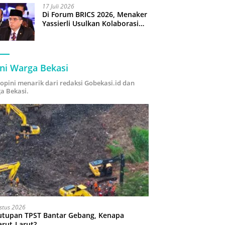
17 Juli 2026
Di Forum BRICS 2026, Menaker
Yassierli Usulkan Kolaborasi
“Future Skills Forecasting”
demi Hadapi Era Ekonomi
Hijau
ni Warga Bekasi
i opini menarik dari redaksi Gobekasi.id dan
a Bekasi.
stus 2026
utupan TPST Bantar Gebang, Kenapa
arut-Larut?