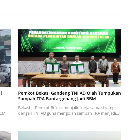
i
Pemkot Bekasi Gandeng TNI AD Olah Tumpukan
Sampah TPA Bantargebang Jadi BBM
Bekasi —Pemkot Bekasi menjalin kerja sama strategis
KCM
dengan TNI AD guna mengolah sampah TPA menjadi…