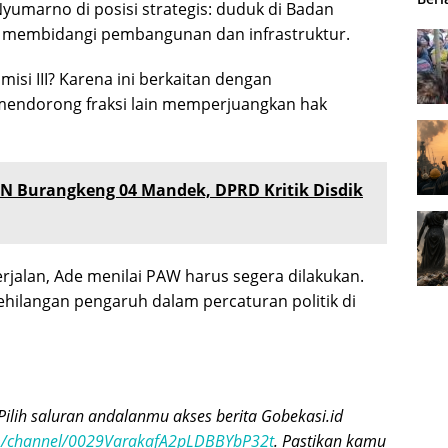
marno di posisi strategis: duduk di Badan
ng membidangi pembangunan dan infrastruktur.
si III? Karena ini berkaitan dengan
 mendorong fraksi lain memperjuangkan hak
DN Burangkeng 04 Mandek, DPRD Kritik Disdik
jalan, Ade menilai PAW harus segera dilakukan.
ehilangan pengaruh dalam percaturan politik di
Pilih saluran andalanmu akses berita Gobekasi.id
om/channel/0029VarakafA2pLDBBYbP32t
. Pastikan kamu