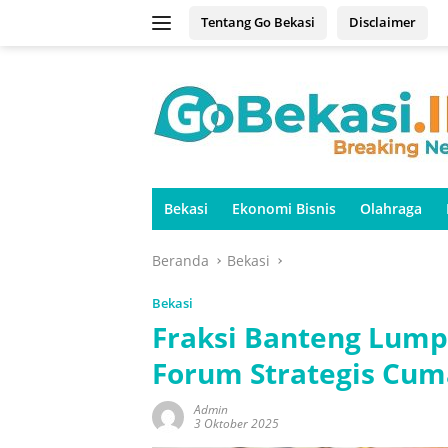
Langsung
Tentang Go Bekasi
Disclaimer
ke
konten
Bekasi
Ekonomi Bisnis
Olahraga
Beranda
Bekasi
Bekasi
Fraksi Banteng Lump
Forum Strategis Cum
Admin
3 Oktober 2025