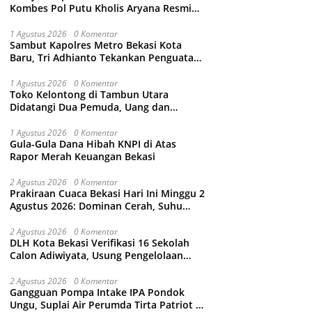
Kombes Pol Putu Kholis Aryana Resmi
Gantikan Kombes Pol Kusumo Wahyu
Bintoro
1 Agustus 2026
0 Komentar
Sambut Kapolres Metro Bekasi Kota
Baru, Tri Adhianto Tekankan Penguatan
Kolaborasi dan Kamtibmas
1 Agustus 2026
0 Komentar
Toko Kelontong di Tambun Utara
Didatangi Dua Pemuda, Uang dan
Puluhan Slop Roko Dikuras
1 Agustus 2026
0 Komentar
Gula-Gula Dana Hibah KNPI di Atas
Rapor Merah Keuangan Bekasi
2 Agustus 2026
0 Komentar
Prakiraan Cuaca Bekasi Hari Ini Minggu 2
Agustus 2026: Dominan Cerah, Suhu
Capai 34 Derajat Celcius
2 Agustus 2026
0 Komentar
DLH Kota Bekasi Verifikasi 16 Sekolah
Calon Adiwiyata, Usung Pengelolaan
Sampah hingga Target 3 Juta Pohon
2 Agustus 2026
0 Komentar
Gangguan Pompa Intake IPA Pondok
Ungu, Suplai Air Perumda Tirta Patriot di