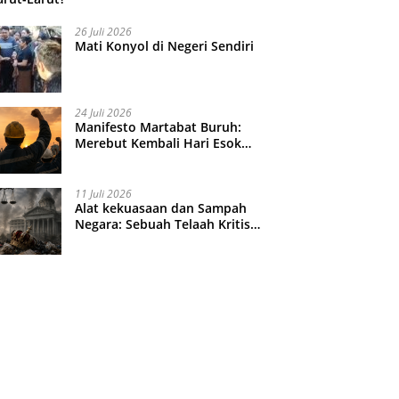
26 Juli 2026
Mati Konyol di Negeri Sendiri
24 Juli 2026
Manifesto Martabat Buruh:
Merebut Kembali Hari Esok
yang Dijual Murah
11 Juli 2026
Alat kekuasaan dan Sampah
Negara: Sebuah Telaah Kritis
atas Turbulensi Penegakkan
Hukum?