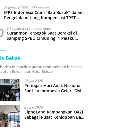
Sejumlah Wilayah Bekasi Terganggu
2 Agustus 2026
0 Komentar
IPPS Indonesia Cium “Bau Busuk” dalam
Pengelolaan Uang Kompensasi TPST
Bantargebang
0
2 Agustus 2026
0 Komentar
Curanmor Terpegok Saat Beraksi di
Samping SPBU Cimuning, 1 Pelaku
Ditangkap
is Bekasi
i berita menarik seputar ekonomi dan bisnis di
paten Bekasi dan Kota Bekasi.
25 Juli 2026
Peringati Hari Anak Nasional,
Santika Indonesia Gelar “GM
For A Day 2026”: 43 Anak
Pimpin Operasional Hotel
23 Juli 2026
LippoLand Kembangkan OAZE
Sebagai Pusat Kehidupan Baru
di Cikarang