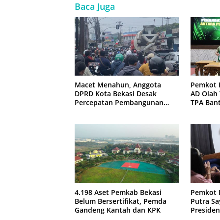
Baca Juga
Macet Menahun, Anggota
Pemkot 
DPRD Kota Bekasi Desak
AD Olah
Percepatan Pembangunan
TPA Ban
Jembatan KCM Wisma Asri
4.198 Aset Pemkab Bekasi
Pemkot 
Belum Bersertifikat, Pemda
Putra Sa
Gandeng Kantah dan KPK
Presiden
Negara