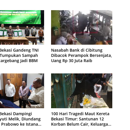
Bekasi Gandeng TNI
Nasabah Bank di Cibitung
 Tumpukan Sampah
Dibacok Perampok Bersenjata,
targebang Jadi BBM
Uang Rp 30 Juta Raib
Bekasi Dampingi
100 Hari Tragedi Maut Kereta
yuti Melik, Diundang
Bekasi Timur: Santunan 12
 Prabowo ke Istana
Korban Belum Cair, Keluarga
Tagih Kepastian