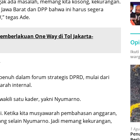
 gak ada masalah, memang kita kosong, kekurangan.
Jawa Barat dan DPP bahwa ini harus segera
,” tegas Ade.
Pemberlakuan One Way di Tol Jakarta-
Opi
Ikut
warg
r
penuh dalam forum strategis DPRD, mulai dari
rah internal.
akili satu kader, yakni Nyumarno.
i. Ketika kita musyawarah pembahasan anggaran,
orang selain Nyumarno. Jadi memang kekurangan,
1 Agu
Pen
Berl