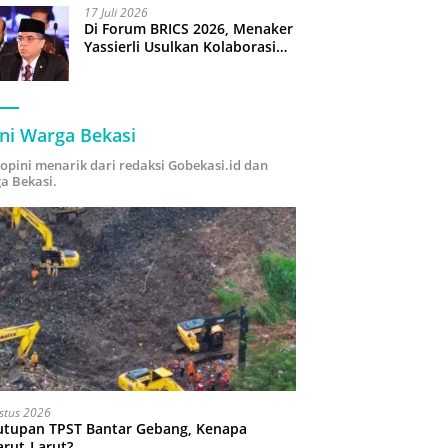
17 Juli 2026
Di Forum BRICS 2026, Menaker
Yassierli Usulkan Kolaborasi
“Future Skills Forecasting”
demi Hadapi Era Ekonomi
Hijau
ni Warga Bekasi
i opini menarik dari redaksi Gobekasi.id dan
a Bekasi.
stus 2026
utupan TPST Bantar Gebang, Kenapa
arut-Larut?