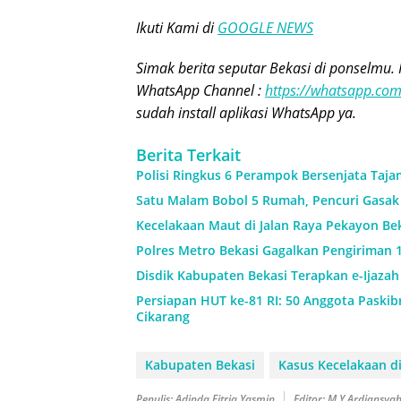
Ikuti Kami di
GOOGLE NEWS
Simak berita seputar Bekasi di ponselmu. 
WhatsApp Channel :
https://whatsapp.c
sudah install aplikasi WhatsApp ya.
Berita Terkait
Polisi Ringkus 6 Perampok Bersenjata Taja
Satu Malam Bobol 5 Rumah, Pencuri Gasak 
Kecelakaan Maut di Jalan Raya Pekayon Be
Polres Metro Bekasi Gagalkan Pengiriman 1
Disdik Kabupaten Bekasi Terapkan e-Ijaza
Persiapan HUT ke-81 RI: 50 Anggota Paskibr
Cikarang
Kabupaten Bekasi
Kasus Kecelakaan di
Penulis: Adinda Fitria Yasmin
Editor: M.Y Ardiansya