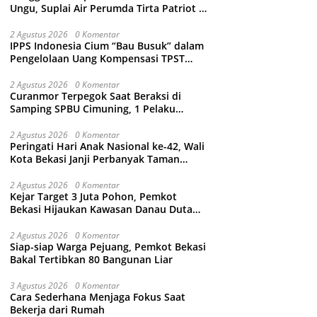
Ungu, Suplai Air Perumda Tirta Patriot di
Sejumlah Wilayah Bekasi Terganggu
2 Agustus 2026
0 Komentar
IPPS Indonesia Cium “Bau Busuk” dalam
Pengelolaan Uang Kompensasi TPST
Bantargebang
2 Agustus 2026
0 Komentar
Curanmor Terpegok Saat Beraksi di
Samping SPBU Cimuning, 1 Pelaku
Ditangkap
2 Agustus 2026
0 Komentar
Peringati Hari Anak Nasional ke-42, Wali
Kota Bekasi Janji Perbanyak Taman
Ramah Anak dan Bebas Perundungan
2 Agustus 2026
0 Komentar
Kejar Target 3 Juta Pohon, Pemkot
Bekasi Hijaukan Kawasan Danau Duta
Harapan
2 Agustus 2026
0 Komentar
Siap-siap Warga Pejuang, Pemkot Bekasi
Bakal Tertibkan 80 Bangunan Liar
3 Agustus 2026
0 Komentar
Cara Sederhana Menjaga Fokus Saat
Bekerja dari Rumah