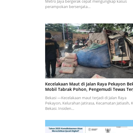
Metro Jaya bergerak cepat mengungkap kasus
perampokan bersenjata…
Kecelakaan Maut di Jalan Raya Pekayon Bek
Mobil Tabrak Pohon, Pengemudi Tewas Ter
Bekasi —Kecelakaan maut terjadi di Jalan Raya
Pekayon, Kelurahan Jatirasa, Kecamatan Jatiasih, 
Bekasi. Insiden…