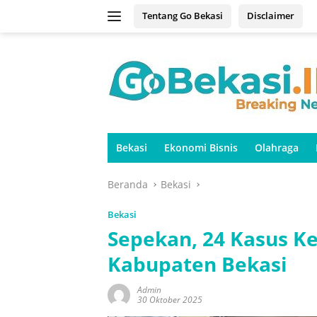
Langsung
Tentang Go Bekasi
Disclaimer
ke
konten
Bekasi
Ekonomi Bisnis
Olahraga
Beranda
Bekasi
Bekasi
Sepekan, 24 Kasus Ke
Kabupaten Bekasi
Admin
30 Oktober 2025