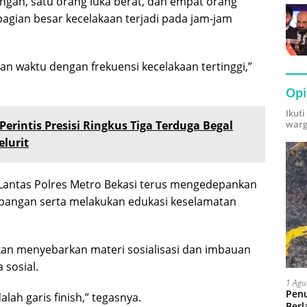
ingan, satu orang luka berat, dan empat orang
agian besar kecelakaan terjadi pada jam-jam
an waktu dengan frekuensi kecelakaan tertinggi,”
Opi
Ikut
warg
 Perintis Presisi Ringkus Tiga Terduga Begal
elurit
Lantas Polres Metro Bekasi terus mengedepankan
pangan serta melakukan edukasi keselamatan
kan menyebarkan materi sosialisasi dan imbauan
 sosial.
1 Agu
Pen
lah garis finish,” tegasnya.
Berl