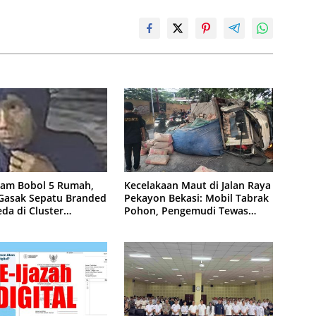
lam Bobol 5 Rumah,
Kecelakaan Maut di Jalan Raya
 Gasak Sepatu Branded
Pekayon Bekasi: Mobil Tabrak
da di Cluster
Pohon, Pengemudi Tewas
purna
Terjepit