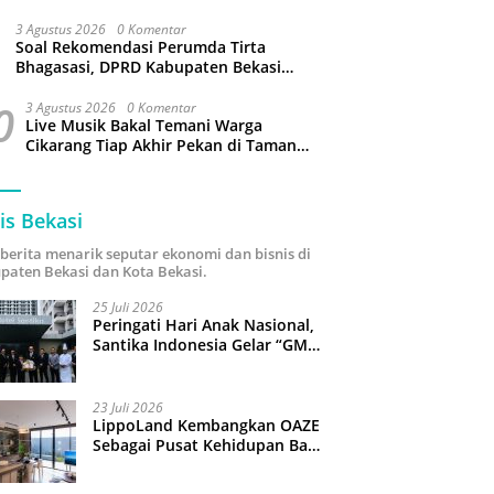
3 Agustus 2026
0 Komentar
Soal Rekomendasi Perumda Tirta
Bhagasasi, DPRD Kabupaten Bekasi
bakal Panggil Dewan Pengawas
0
3 Agustus 2026
0 Komentar
Live Musik Bakal Temani Warga
Cikarang Tiap Akhir Pekan di Taman
Sehati
is Bekasi
i berita menarik seputar ekonomi dan bisnis di
paten Bekasi dan Kota Bekasi.
25 Juli 2026
Peringati Hari Anak Nasional,
Santika Indonesia Gelar “GM
For A Day 2026”: 43 Anak
Pimpin Operasional Hotel
23 Juli 2026
LippoLand Kembangkan OAZE
Sebagai Pusat Kehidupan Baru
di Cikarang