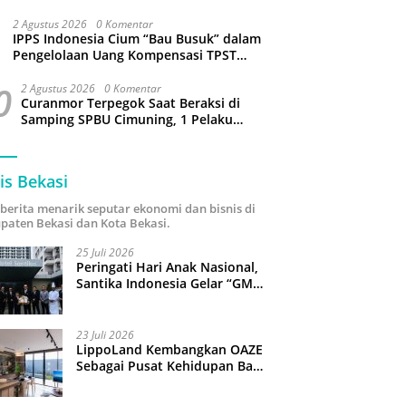
Sejumlah Wilayah Bekasi Terganggu
2 Agustus 2026
0 Komentar
IPPS Indonesia Cium “Bau Busuk” dalam
Pengelolaan Uang Kompensasi TPST
Bantargebang
0
2 Agustus 2026
0 Komentar
Curanmor Terpegok Saat Beraksi di
Samping SPBU Cimuning, 1 Pelaku
Ditangkap
is Bekasi
i berita menarik seputar ekonomi dan bisnis di
paten Bekasi dan Kota Bekasi.
25 Juli 2026
Peringati Hari Anak Nasional,
Santika Indonesia Gelar “GM
For A Day 2026”: 43 Anak
Pimpin Operasional Hotel
23 Juli 2026
LippoLand Kembangkan OAZE
Sebagai Pusat Kehidupan Baru
di Cikarang