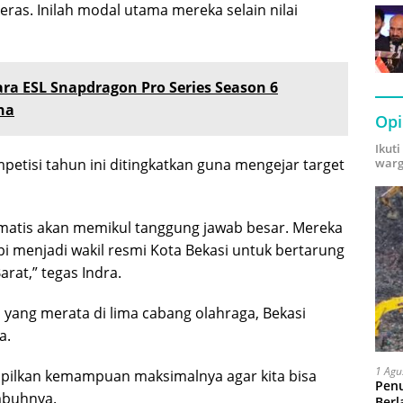
keras. Inilah modal utama mereka selain nilai
ra ESL Snapdragon Pro Series Season 6
na
Opi
Ikut
warg
tisi tahun ini ditingkatkan guna mengejar target
tomatis akan memikul tanggung jawab besar. Mereka
 menjadi wakil resmi Kota Bekasi untuk bertarung
arat,” tegas Indra.
 yang merata di lima cabang olahraga, Bekasi
a.
1 Agu
pilkan kemampuan maksimalnya agar kita bisa
Pen
imbuhnya.
Berl