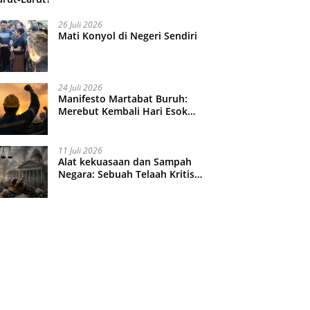
26 Juli 2026
Mati Konyol di Negeri Sendiri
24 Juli 2026
Manifesto Martabat Buruh:
Merebut Kembali Hari Esok
yang Dijual Murah
11 Juli 2026
Alat kekuasaan dan Sampah
Negara: Sebuah Telaah Kritis
atas Turbulensi Penegakkan
Hukum?