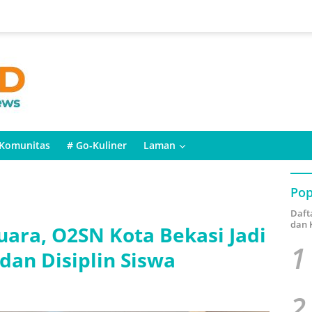
Komunitas
# Go-Kuliner
Laman
Pop
Daft
dan 
uara, O2SN Kota Bekasi Jadi
1
dan Disiplin Siswa
2