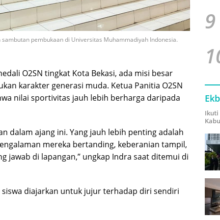
9
n sambutan pembukaan di Universitas Muhammadiyah Indonesia.
1
edali O2SN tingkat Kota Bekasi, ada misi besar
ukan karakter generasi muda. Ketua Panitia O2SN
Ekb
a nilai sportivitas jauh lebih berharga daripada
Ikut
Kabu
 dalam ajang ini. Yang jauh lebih penting adalah
pengalaman mereka bertanding, keberanian tampil,
ng jawab di lapangan,” ungkap Indra saat ditemui di
iswa diajarkan untuk jujur terhadap diri sendiri