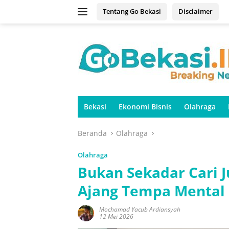
Langsung
Tentang Go Bekasi
Disclaimer
ke
konten
Bekasi
Ekonomi Bisnis
Olahraga
Beranda
Olahraga
Olahraga
Bukan Sekadar Cari J
Ajang Tempa Mental 
Mochamad Yacub Ardiansyah
12 Mei 2026