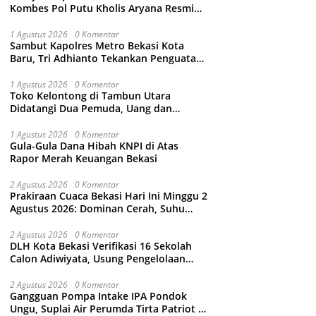
Kombes Pol Putu Kholis Aryana Resmi
Gantikan Kombes Pol Kusumo Wahyu
Bintoro
1 Agustus 2026
0 Komentar
Sambut Kapolres Metro Bekasi Kota
Baru, Tri Adhianto Tekankan Penguatan
Kolaborasi dan Kamtibmas
1 Agustus 2026
0 Komentar
Toko Kelontong di Tambun Utara
Didatangi Dua Pemuda, Uang dan
Puluhan Slop Roko Dikuras
1 Agustus 2026
0 Komentar
Gula-Gula Dana Hibah KNPI di Atas
Rapor Merah Keuangan Bekasi
2 Agustus 2026
0 Komentar
Prakiraan Cuaca Bekasi Hari Ini Minggu 2
Agustus 2026: Dominan Cerah, Suhu
Capai 34 Derajat Celcius
2 Agustus 2026
0 Komentar
DLH Kota Bekasi Verifikasi 16 Sekolah
Calon Adiwiyata, Usung Pengelolaan
Sampah hingga Target 3 Juta Pohon
2 Agustus 2026
0 Komentar
Gangguan Pompa Intake IPA Pondok
Ungu, Suplai Air Perumda Tirta Patriot di