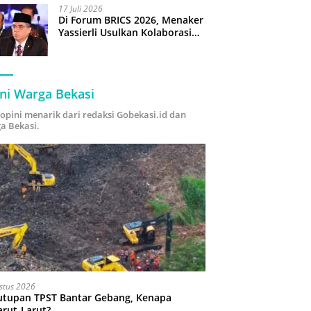
17 Juli 2026
Di Forum BRICS 2026, Menaker
Yassierli Usulkan Kolaborasi
“Future Skills Forecasting”
demi Hadapi Era Ekonomi
Hijau
ni Warga Bekasi
i opini menarik dari redaksi Gobekasi.id dan
a Bekasi.
stus 2026
utupan TPST Bantar Gebang, Kenapa
arut-Larut?