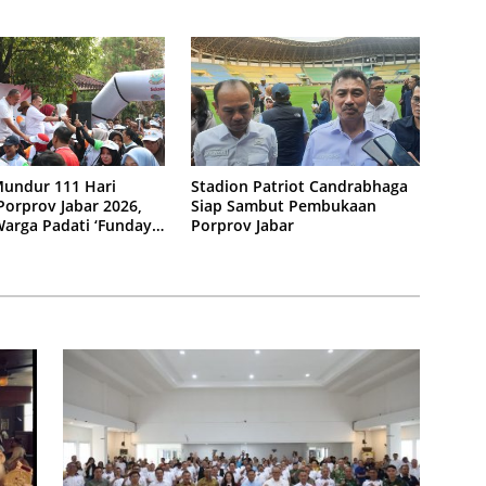
gkan
Adhianto
Mundur 111 Hari
Stadion Patriot Candrabhaga
orprov Jabar 2026,
Siap Sambut Pembukaan
arga Padati ‘Funday
Porprov Jabar
 di Plaza Pemkot