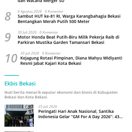
dan Wacana Merger SD
8
6 Agustus 2026
0 Komentar
Sambut HUT ke-81 RI, Warga Karangbahagia Bekasi
Bentangkan Merah Putih 500 Meter
9
30 Juli 2026
0 Komentar
Motor Honda Beat Putih-Biru Milik Pekerja Raib di
Parkiran Mustika Garden Tamansari Bekasi
10
30 Juli 2026
0 Komentar
Kejagung Rotasi Pimpinan, Diana Wahyu Widiyanti
Resmi Jabat Kajari Kota Bekasi
Ekbis Bekasi
Ikuti berita menarik seputar ekonomi dan bisnis di Kabupaten
Bekasi dan Kota Bekasi.
25 Juli 2026
Peringati Hari Anak Nasional, Santika
Indonesia Gelar “GM For A Day 2026”: 43
Anak Pimpin Operasional Hotel