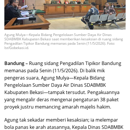
Agung Mulya—Kepala Bidang Pengelolaan Sumber Daya Air Dinas
SDABMBK Kabupaten Bekasi saat memberikan kesaksian di ruang sidang
Pengadilan Tipikor Bandung memanas pada Senin (11/5/2026). Foto:
Ist/Gobekasi.id.
Bandung –
Ruang sidang Pengadilan Tipikor Bandung
memanas pada Senin (11/5/2026). Di balik mik
pengeras suara, Agung Mulya—Kepala Bidang
Pengelolaan Sumber Daya Air Dinas SDABMBK
Kabupaten Bekasi—tampak tersudut. Pengakuannya
yang mengalir deras mengenai pengaturan 38 paket
proyek justru memancing amarah majelis hakim.
Agung tak sekadar memberi kesaksian; ia melempar
bola panas ke arah atasannya, Kepala Dinas SDABMBK