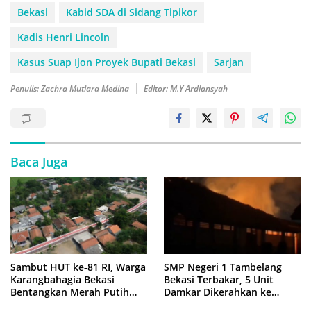
Bekasi
Kabid SDA di Sidang Tipikor
Kadis Henri Lincoln
Kasus Suap Ijon Proyek Bupati Bekasi
Sarjan
Penulis: Zachra Mutiara Medina
Editor: M.Y Ardiansyah
Baca Juga
Sambut HUT ke-81 RI, Warga
SMP Negeri 1 Tambelang
Karangbahagia Bekasi
Bekasi Terbakar, 5 Unit
Bentangkan Merah Putih
Damkar Dikerahkan ke
500 Meter
Lokasi