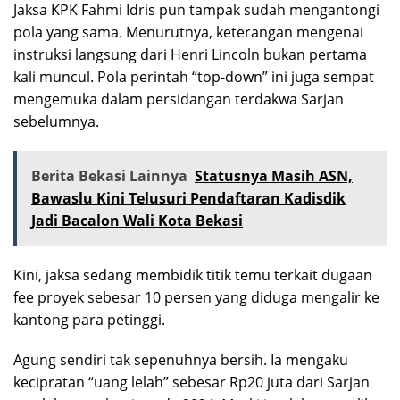
Jaksa KPK Fahmi Idris pun tampak sudah mengantongi
pola yang sama. Menurutnya, keterangan mengenai
instruksi langsung dari Henri Lincoln bukan pertama
kali muncul. Pola perintah “top-down” ini juga sempat
mengemuka dalam persidangan terdakwa Sarjan
sebelumnya.
Berita Bekasi Lainnya
Statusnya Masih ASN,
Bawaslu Kini Telusuri Pendaftaran Kadisdik
Jadi Bacalon Wali Kota Bekasi
Kini, jaksa sedang membidik titik temu terkait dugaan
fee proyek sebesar 10 persen yang diduga mengalir ke
kantong para petinggi.
Agung sendiri tak sepenuhnya bersih. Ia mengaku
kecipratan “uang lelah” sebesar Rp20 juta dari Sarjan