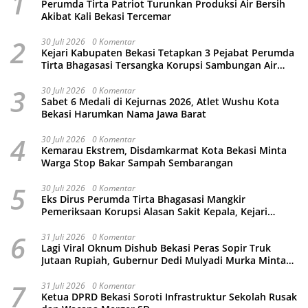
1
Perumda Tirta Patriot Turunkan Produksi Air Bersih
Akibat Kali Bekasi Tercemar
2
30 Juli 2026
0 Komentar
Kejari Kabupaten Bekasi Tetapkan 3 Pejabat Perumda
Tirta Bhagasasi Tersangka Korupsi Sambungan Air
Rp4,5 Miliar
3
30 Juli 2026
0 Komentar
Sabet 6 Medali di Kejurnas 2026, Atlet Wushu Kota
Bekasi Harumkan Nama Jawa Barat
4
30 Juli 2026
0 Komentar
Kemarau Ekstrem, Disdamkarmat Kota Bekasi Minta
Warga Stop Bakar Sampah Sembarangan
5
30 Juli 2026
0 Komentar
Eks Dirus Perumda Tirta Bhagasasi Mangkir
Pemeriksaan Korupsi Alasan Sakit Kepala, Kejari
Kabupaten Bekasi Ancam Jemput Paksa
6
31 Juli 2026
0 Komentar
Lagi Viral Oknum Dishub Bekasi Peras Sopir Truk
Jutaan Rupiah, Gubernur Dedi Mulyadi Murka Minta
Wali Kota Beri Sanksi Pemecatan
7
31 Juli 2026
0 Komentar
Ketua DPRD Bekasi Soroti Infrastruktur Sekolah Rusak