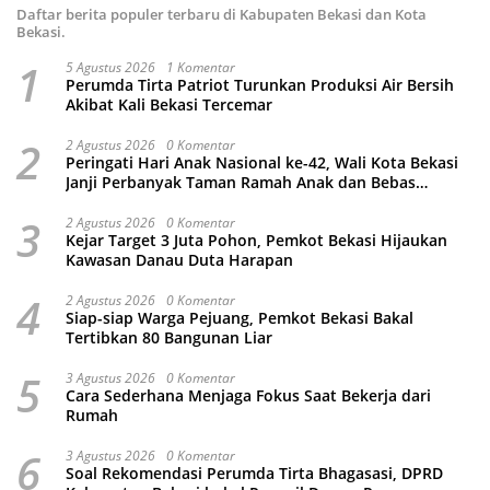
Daftar berita populer terbaru di Kabupaten Bekasi dan Kota
Bekasi.
1
5 Agustus 2026
1 Komentar
Perumda Tirta Patriot Turunkan Produksi Air Bersih
Akibat Kali Bekasi Tercemar
2
2 Agustus 2026
0 Komentar
Peringati Hari Anak Nasional ke-42, Wali Kota Bekasi
Janji Perbanyak Taman Ramah Anak dan Bebas
Perundungan
3
2 Agustus 2026
0 Komentar
Kejar Target 3 Juta Pohon, Pemkot Bekasi Hijaukan
Kawasan Danau Duta Harapan
4
2 Agustus 2026
0 Komentar
Siap-siap Warga Pejuang, Pemkot Bekasi Bakal
Tertibkan 80 Bangunan Liar
5
3 Agustus 2026
0 Komentar
Cara Sederhana Menjaga Fokus Saat Bekerja dari
Rumah
6
3 Agustus 2026
0 Komentar
Soal Rekomendasi Perumda Tirta Bhagasasi, DPRD