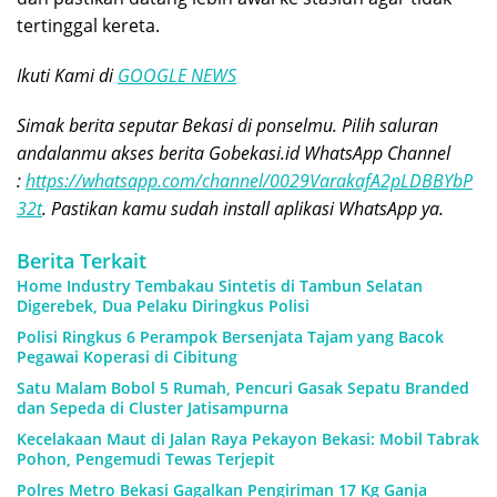
tertinggal kereta.
Ikuti Kami di
GOOGLE NEWS
Simak berita seputar Bekasi di ponselmu. Pilih saluran
andalanmu akses berita Gobekasi.id WhatsApp Channel
:
https://whatsapp.com/channel/0029VarakafA2pLDBBYbP
32t
. Pastikan kamu sudah install aplikasi WhatsApp ya.
Berita Terkait
Home Industry Tembakau Sintetis di Tambun Selatan
Digerebek, Dua Pelaku Diringkus Polisi
Polisi Ringkus 6 Perampok Bersenjata Tajam yang Bacok
Pegawai Koperasi di Cibitung
Satu Malam Bobol 5 Rumah, Pencuri Gasak Sepatu Branded
dan Sepeda di Cluster Jatisampurna
Kecelakaan Maut di Jalan Raya Pekayon Bekasi: Mobil Tabrak
Pohon, Pengemudi Tewas Terjepit
Polres Metro Bekasi Gagalkan Pengiriman 17 Kg Ganja