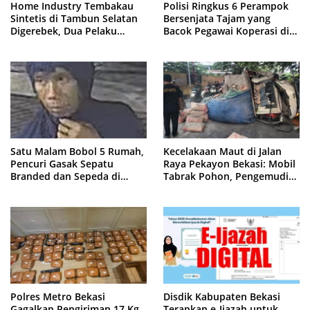
Home Industry Tembakau
Polisi Ringkus 6 Perampok
Sintetis di Tambun Selatan
Bersenjata Tajam yang
Digerebek, Dua Pelaku
Bacok Pegawai Koperasi di
Diringkus Polisi
Cibitung
Satu Malam Bobol 5 Rumah,
Kecelakaan Maut di Jalan
Pencuri Gasak Sepatu
Raya Pekayon Bekasi: Mobil
Branded dan Sepeda di
Tabrak Pohon, Pengemudi
Cluster Jatisampurna
Tewas Terjepit
Polres Metro Bekasi
Disdik Kabupaten Bekasi
Gagalkan Pengiriman 17 Kg
Terapkan e-Ijazah untuk