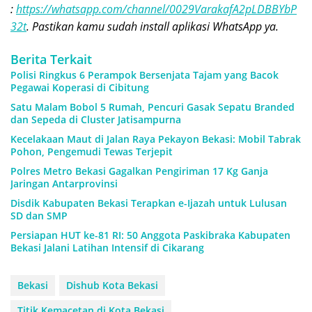
:
https://whatsapp.com/channel/0029VarakafA2pLDBBYbP
32t
. Pastikan kamu sudah install aplikasi WhatsApp ya.
Berita Terkait
Polisi Ringkus 6 Perampok Bersenjata Tajam yang Bacok
Pegawai Koperasi di Cibitung
Satu Malam Bobol 5 Rumah, Pencuri Gasak Sepatu Branded
dan Sepeda di Cluster Jatisampurna
Kecelakaan Maut di Jalan Raya Pekayon Bekasi: Mobil Tabrak
Pohon, Pengemudi Tewas Terjepit
Polres Metro Bekasi Gagalkan Pengiriman 17 Kg Ganja
Jaringan Antarprovinsi
Disdik Kabupaten Bekasi Terapkan e-Ijazah untuk Lulusan
SD dan SMP
Persiapan HUT ke-81 RI: 50 Anggota Paskibraka Kabupaten
Bekasi Jalani Latihan Intensif di Cikarang
Bekasi
Dishub Kota Bekasi
Titik Kemacetan di Kota Bekasi