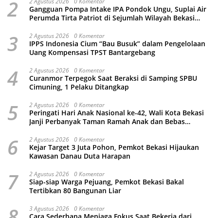
2
2 Agustus 2026
0 Komentar
Gangguan Pompa Intake IPA Pondok Ungu, Suplai Air
Perumda Tirta Patriot di Sejumlah Wilayah Bekasi
Terganggu
3
2 Agustus 2026
0 Komentar
IPPS Indonesia Cium “Bau Busuk” dalam Pengelolaan
Uang Kompensasi TPST Bantargebang
4
2 Agustus 2026
0 Komentar
Curanmor Terpegok Saat Beraksi di Samping SPBU
Cimuning, 1 Pelaku Ditangkap
5
2 Agustus 2026
0 Komentar
Peringati Hari Anak Nasional ke-42, Wali Kota Bekasi
Janji Perbanyak Taman Ramah Anak dan Bebas
Perundungan
6
2 Agustus 2026
0 Komentar
Kejar Target 3 Juta Pohon, Pemkot Bekasi Hijaukan
Kawasan Danau Duta Harapan
7
2 Agustus 2026
0 Komentar
Siap-siap Warga Pejuang, Pemkot Bekasi Bakal
Tertibkan 80 Bangunan Liar
8
3 Agustus 2026
0 Komentar
Cara Sederhana Menjaga Fokus Saat Bekerja dari