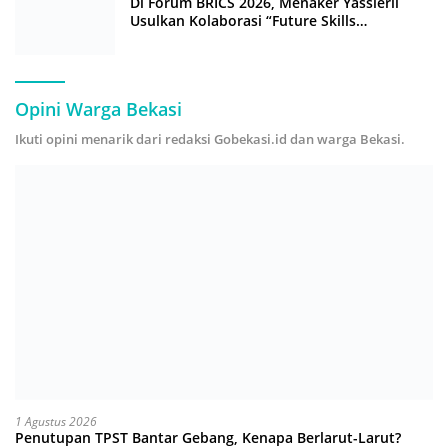
Di Forum BRICS 2026, Menaker Yassierli
Usulkan Kolaborasi “Future Skills
Forecasting” demi Hadapi Era Ekonomi
Hijau
Opini Warga Bekasi
Ikuti opini menarik dari redaksi Gobekasi.id dan warga Bekasi.
1 Agustus 2026
Penutupan TPST Bantar Gebang, Kenapa Berlarut-Larut?