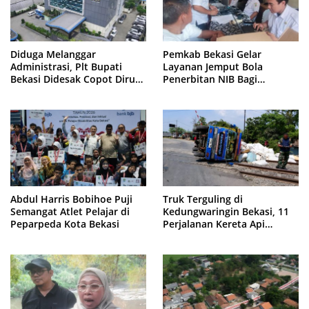
Diduga Melanggar
Pemkab Bekasi Gelar
Administrasi, Plt Bupati
Layanan Jemput Bola
Bekasi Didesak Copot Dirum
Penerbitan NIB Bagi
PDAM Tirta Bhagasasi
Pedagang Pasar Cikarang
Abdul Harris Bobihoe Puji
Truk Terguling di
Semangat Atlet Pelajar di
Kedungwaringin Bekasi, 11
Peparpeda Kota Bekasi
Perjalanan Kereta Api
Sempat Tertahan