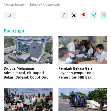
Penulis: Septian
Editor: M.Y Ardiansyah
Baca Juga
Diduga Melanggar
Pemkab Bekasi Gelar
Administrasi, Plt Bupati
Layanan Jemput Bola
Bekasi Didesak Copot Dirum
Penerbitan NIB Bagi
PDAM Tirta Bhagasasi
Pedagang Pasar Cikarang