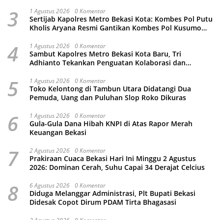
3
1 Agustus 2026
0 Komentar
Sertijab Kapolres Metro Bekasi Kota: Kombes Pol Putu
Kholis Aryana Resmi Gantikan Kombes Pol Kusumo
Wahyu Bintoro
4
1 Agustus 2026
0 Komentar
Sambut Kapolres Metro Bekasi Kota Baru, Tri
Adhianto Tekankan Penguatan Kolaborasi dan
Kamtibmas
5
1 Agustus 2026
0 Komentar
Toko Kelontong di Tambun Utara Didatangi Dua
Pemuda, Uang dan Puluhan Slop Roko Dikuras
6
1 Agustus 2026
0 Komentar
Gula-Gula Dana Hibah KNPI di Atas Rapor Merah
Keuangan Bekasi
7
2 Agustus 2026
0 Komentar
Prakiraan Cuaca Bekasi Hari Ini Minggu 2 Agustus
2026: Dominan Cerah, Suhu Capai 34 Derajat Celcius
8
6 Agustus 2026
0 Komentar
Diduga Melanggar Administrasi, Plt Bupati Bekasi
Didesak Copot Dirum PDAM Tirta Bhagasasi