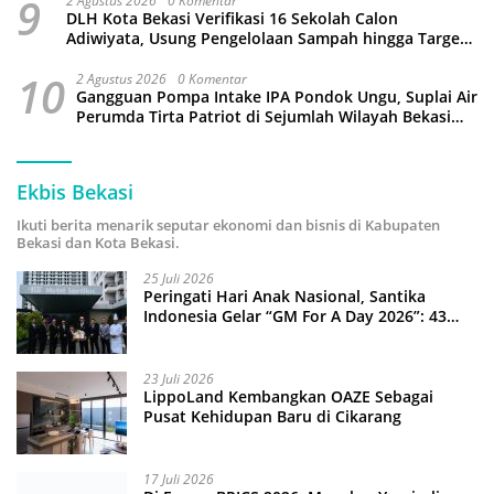
9
2 Agustus 2026
0 Komentar
DLH Kota Bekasi Verifikasi 16 Sekolah Calon
Adiwiyata, Usung Pengelolaan Sampah hingga Target
3 Juta Pohon
10
2 Agustus 2026
0 Komentar
Gangguan Pompa Intake IPA Pondok Ungu, Suplai Air
Perumda Tirta Patriot di Sejumlah Wilayah Bekasi
Terganggu
Ekbis Bekasi
Ikuti berita menarik seputar ekonomi dan bisnis di Kabupaten
Bekasi dan Kota Bekasi.
25 Juli 2026
Peringati Hari Anak Nasional, Santika
Indonesia Gelar “GM For A Day 2026”: 43
Anak Pimpin Operasional Hotel
23 Juli 2026
LippoLand Kembangkan OAZE Sebagai
Pusat Kehidupan Baru di Cikarang
17 Juli 2026