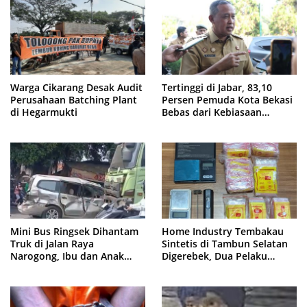
Warga Cikarang Desak Audit
Tertinggi di Jabar, 83,10
Perusahaan Batching Plant
Persen Pemuda Kota Bekasi
di Hegarmukti
Bebas dari Kebiasaan
Merokok
Mini Bus Ringsek Dihantam
Home Industry Tembakau
Truk di Jalan Raya
Sintetis di Tambun Selatan
Narogong, Ibu dan Anak
Digerebek, Dua Pelaku
Dievakuasi ke Rumah Sakit
Diringkus Polisi