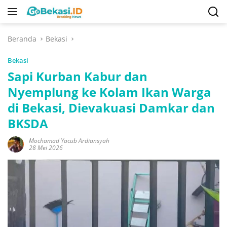
Langsung
ke
konten
Beranda
Bekasi
Bekasi
Sapi Kurban Kabur dan
Nyemplung ke Kolam Ikan Warga
di Bekasi, Dievakuasi Damkar dan
BKSDA
Mochamad Yacub Ardiansyah
28 Mei 2026