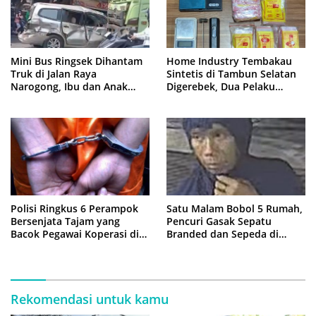
Mini Bus Ringsek Dihantam
Home Industry Tembakau
Truk di Jalan Raya
Sintetis di Tambun Selatan
Narogong, Ibu dan Anak
Digerebek, Dua Pelaku
Dievakuasi ke Rumah Sakit
Diringkus Polisi
Polisi Ringkus 6 Perampok
Satu Malam Bobol 5 Rumah,
Bersenjata Tajam yang
Pencuri Gasak Sepatu
Bacok Pegawai Koperasi di
Branded dan Sepeda di
Cibitung
Cluster Jatisampurna
Rekomendasi untuk kamu