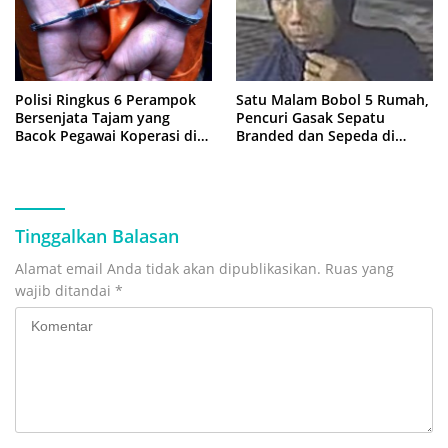
Polisi Ringkus 6 Perampok
Satu Malam Bobol 5 Rumah,
Bersenjata Tajam yang
Pencuri Gasak Sepatu
Bacok Pegawai Koperasi di
Branded dan Sepeda di
Cibitung
Cluster Jatisampurna
Tinggalkan Balasan
Alamat email Anda tidak akan dipublikasikan.
Ruas yang
wajib ditandai
*