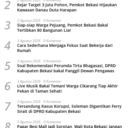
2
2 Agustus 2026
0 Komentar
Kejar Target 3 Juta Pohon, Pemkot Bekasi Hijaukan
Kawasan Danau Duta Harapan
3
2 Agustus 2026
0 Komentar
Siap-siap Warga Pejuang, Pemkot Bekasi Bakal
Tertibkan 80 Bangunan Liar
4
3 Agustus 2026
0 Komentar
Cara Sederhana Menjaga Fokus Saat Bekerja dari
Rumah
5
3 Agustus 2026
0 Komentar
Soal Rekomendasi Perumda Tirta Bhagasasi, DPRD
Kabupaten Bekasi bakal Panggil Dewan Pengawas
6
3 Agustus 2026
0 Komentar
Live Musik Bakal Temani Warga Cikarang Tiap Akhir
Pekan di Taman Sehati
7
3 Agustus 2026
0 Komentar
Tersandung Kasus Korupsi, Soleman Digantikan Ferry
Sirait di DPRD Kabupaten Bekasi
8
3 Agustus 2026
0 Komentar
Pagar Besi Mall Jadi Sorotan, Wali Kota Bekasi: Jangan