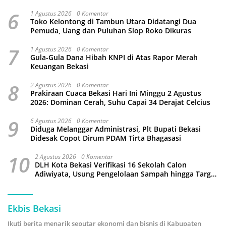
Kamtibmas
6
1 Agustus 2026
0 Komentar
Toko Kelontong di Tambun Utara Didatangi Dua
Pemuda, Uang dan Puluhan Slop Roko Dikuras
7
1 Agustus 2026
0 Komentar
Gula-Gula Dana Hibah KNPI di Atas Rapor Merah
Keuangan Bekasi
8
2 Agustus 2026
0 Komentar
Prakiraan Cuaca Bekasi Hari Ini Minggu 2 Agustus
2026: Dominan Cerah, Suhu Capai 34 Derajat Celcius
9
6 Agustus 2026
0 Komentar
Diduga Melanggar Administrasi, Plt Bupati Bekasi
Didesak Copot Dirum PDAM Tirta Bhagasasi
10
2 Agustus 2026
0 Komentar
DLH Kota Bekasi Verifikasi 16 Sekolah Calon
Adiwiyata, Usung Pengelolaan Sampah hingga Target
3 Juta Pohon
Ekbis Bekasi
Ikuti berita menarik seputar ekonomi dan bisnis di Kabupaten