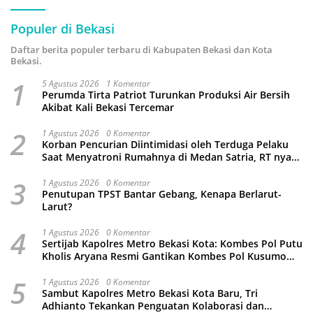
Populer di Bekasi
Daftar berita populer terbaru di Kabupaten Bekasi dan Kota
Bekasi.
1
5 Agustus 2026
1 Komentar
Perumda Tirta Patriot Turunkan Produksi Air Bersih
Akibat Kali Bekasi Tercemar
2
1 Agustus 2026
0 Komentar
Korban Pencurian Diintimidasi oleh Terduga Pelaku
Saat Menyatroni Rumahnya di Medan Satria, RT nya
Malah Ikut-Ikutan!
3
1 Agustus 2026
0 Komentar
Penutupan TPST Bantar Gebang, Kenapa Berlarut-
Larut?
4
1 Agustus 2026
0 Komentar
Sertijab Kapolres Metro Bekasi Kota: Kombes Pol Putu
Kholis Aryana Resmi Gantikan Kombes Pol Kusumo
Wahyu Bintoro
5
1 Agustus 2026
0 Komentar
Sambut Kapolres Metro Bekasi Kota Baru, Tri
Adhianto Tekankan Penguatan Kolaborasi dan