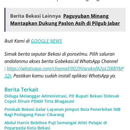
Berita Bekasi Lainnya
Paguyuban Minang
Mantapkan Dukung Paslon Asih di Pilgub Jabar
Ikuti Kami di
GOOGLE NEWS
Simak berita seputar Bekasi di ponselmu. Pilih saluran
andalanmu akses berita Gobekasi.id WhatsApp Channel
:
https://whatsapp.com/channel/0029VarakafA2pLDBBYbP
32t
. Pastikan kamu sudah install aplikasi WhatsApp ya.
Berita Terkait
Diduga Melanggar Administrasi, Plt Bupati Bekasi Didesak
Copot Dirum PDAM Tirta Bhagasasi
Pemkab Bekasi Gelar Layanan Jemput Bola Penerbitan NIB
Bagi Pedagang Pasar Cikarang
Abdul Harris Bobihoe Puji Semangat Atlet Pelajar di
Peparpeda Kota Bekasi