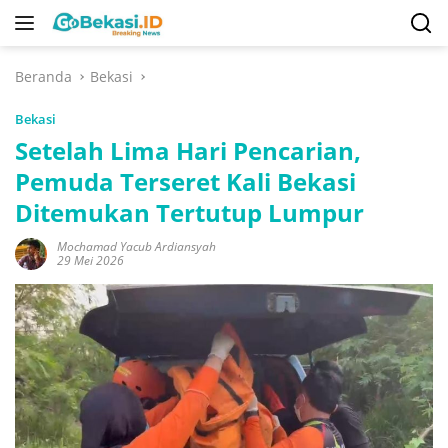
Langsung
ke
konten
Beranda
Bekasi
Bekasi
Setelah Lima Hari Pencarian,
Pemuda Terseret Kali Bekasi
Ditemukan Tertutup Lumpur
Mochamad Yacub Ardiansyah
29 Mei 2026