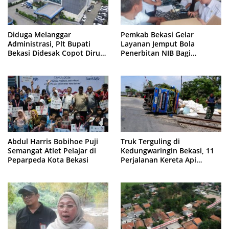
Diduga Melanggar
Pemkab Bekasi Gelar
Administrasi, Plt Bupati
Layanan Jemput Bola
Bekasi Didesak Copot Dirum
Penerbitan NIB Bagi
PDAM Tirta Bhagasasi
Pedagang Pasar Cikarang
Abdul Harris Bobihoe Puji
Truk Terguling di
Semangat Atlet Pelajar di
Kedungwaringin Bekasi, 11
Peparpeda Kota Bekasi
Perjalanan Kereta Api
Sempat Tertahan