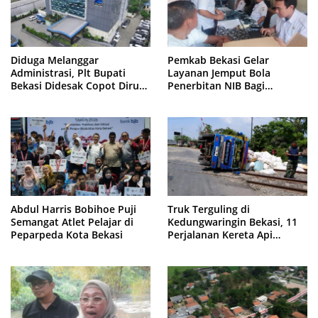
Diduga Melanggar
Pemkab Bekasi Gelar
Administrasi, Plt Bupati
Layanan Jemput Bola
Bekasi Didesak Copot Dirum
Penerbitan NIB Bagi
PDAM Tirta Bhagasasi
Pedagang Pasar Cikarang
Abdul Harris Bobihoe Puji
Truk Terguling di
Semangat Atlet Pelajar di
Kedungwaringin Bekasi, 11
Peparpeda Kota Bekasi
Perjalanan Kereta Api
Sempat Tertahan