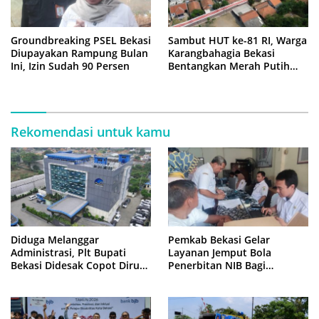
Groundbreaking PSEL Bekasi
Sambut HUT ke-81 RI, Warga
Diupayakan Rampung Bulan
Karangbahagia Bekasi
Ini, Izin Sudah 90 Persen
Bentangkan Merah Putih
500 Meter
Rekomendasi untuk kamu
Diduga Melanggar
Pemkab Bekasi Gelar
Administrasi, Plt Bupati
Layanan Jemput Bola
Bekasi Didesak Copot Dirum
Penerbitan NIB Bagi
PDAM Tirta Bhagasasi
Pedagang Pasar Cikarang