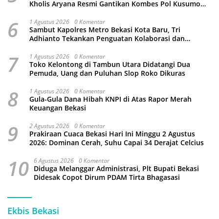
Kholis Aryana Resmi Gantikan Kombes Pol Kusumo
Wahyu Bintoro
6
1 Agustus 2026
0 Komentar
Sambut Kapolres Metro Bekasi Kota Baru, Tri
Adhianto Tekankan Penguatan Kolaborasi dan
Kamtibmas
7
1 Agustus 2026
0 Komentar
Toko Kelontong di Tambun Utara Didatangi Dua
Pemuda, Uang dan Puluhan Slop Roko Dikuras
8
1 Agustus 2026
0 Komentar
Gula-Gula Dana Hibah KNPI di Atas Rapor Merah
Keuangan Bekasi
9
2 Agustus 2026
0 Komentar
Prakiraan Cuaca Bekasi Hari Ini Minggu 2 Agustus
2026: Dominan Cerah, Suhu Capai 34 Derajat Celcius
10
6 Agustus 2026
0 Komentar
Diduga Melanggar Administrasi, Plt Bupati Bekasi
Didesak Copot Dirum PDAM Tirta Bhagasasi
Ekbis Bekasi