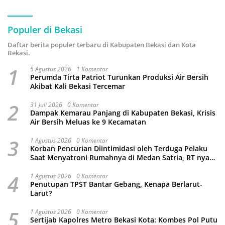
Populer di Bekasi
Daftar berita populer terbaru di Kabupaten Bekasi dan Kota
Bekasi.
1
5 Agustus 2026
1 Komentar
Perumda Tirta Patriot Turunkan Produksi Air Bersih
Akibat Kali Bekasi Tercemar
2
31 Juli 2026
0 Komentar
Dampak Kemarau Panjang di Kabupaten Bekasi, Krisis
Air Bersih Meluas ke 9 Kecamatan
3
1 Agustus 2026
0 Komentar
Korban Pencurian Diintimidasi oleh Terduga Pelaku
Saat Menyatroni Rumahnya di Medan Satria, RT nya
Malah Ikut-Ikutan!
4
1 Agustus 2026
0 Komentar
Penutupan TPST Bantar Gebang, Kenapa Berlarut-
Larut?
5
1 Agustus 2026
0 Komentar
Sertijab Kapolres Metro Bekasi Kota: Kombes Pol Putu