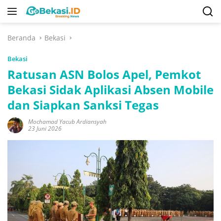
Langsung
ke
konten
Beranda
Bekasi
Bekasi
Ratusan ASN Bolos Apel, Pemkot
Bekasi Sidak Aplikasi Absen Mobile
dan Siapkan Sanksi Tegas
Mochamad Yacub Ardiansyah
23 Juni 2026