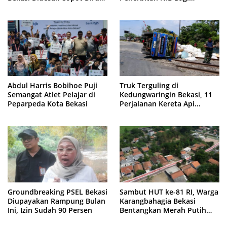
PDAM Tirta Bhagasasi
Pedagang Pasar Cikarang
Abdul Harris Bobihoe Puji
Truk Terguling di
Semangat Atlet Pelajar di
Kedungwaringin Bekasi, 11
Peparpeda Kota Bekasi
Perjalanan Kereta Api
Sempat Tertahan
Groundbreaking PSEL Bekasi
Sambut HUT ke-81 RI, Warga
Diupayakan Rampung Bulan
Karangbahagia Bekasi
Ini, Izin Sudah 90 Persen
Bentangkan Merah Putih
500 Meter