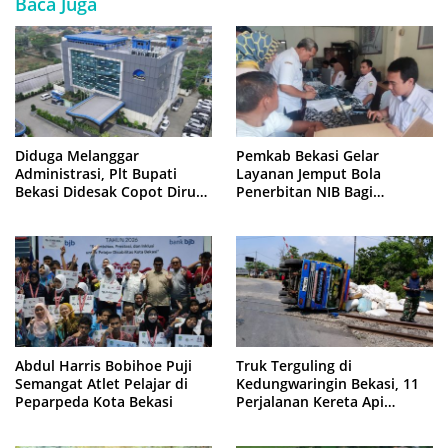
Baca Juga
Diduga Melanggar
Pemkab Bekasi Gelar
Administrasi, Plt Bupati
Layanan Jemput Bola
Bekasi Didesak Copot Dirum
Penerbitan NIB Bagi
PDAM Tirta Bhagasasi
Pedagang Pasar Cikarang
Abdul Harris Bobihoe Puji
Truk Terguling di
Semangat Atlet Pelajar di
Kedungwaringin Bekasi, 11
Peparpeda Kota Bekasi
Perjalanan Kereta Api
Sempat Tertahan