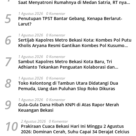
Saat Menyatroni Rumahnya di Medan Satria, RT nya
Malah Ikut-Ikutan!
5
1 Agustus 2026
0 Komentar
Penutupan TPST Bantar Gebang, Kenapa Berlarut-
Larut?
6
1 Agustus 2026
0 Komentar
Sertijab Kapolres Metro Bekasi Kota: Kombes Pol Putu
Kholis Aryana Resmi Gantikan Kombes Pol Kusumo
Wahyu Bintoro
7
1 Agustus 2026
0 Komentar
Sambut Kapolres Metro Bekasi Kota Baru, Tri
Adhianto Tekankan Penguatan Kolaborasi dan
Kamtibmas
8
1 Agustus 2026
0 Komentar
Toko Kelontong di Tambun Utara Didatangi Dua
Pemuda, Uang dan Puluhan Slop Roko Dikuras
9
1 Agustus 2026
0 Komentar
Gula-Gula Dana Hibah KNPI di Atas Rapor Merah
Keuangan Bekasi
10
2 Agustus 2026
0 Komentar
Prakiraan Cuaca Bekasi Hari Ini Minggu 2 Agustus
2026: Dominan Cerah, Suhu Capai 34 Derajat Celcius