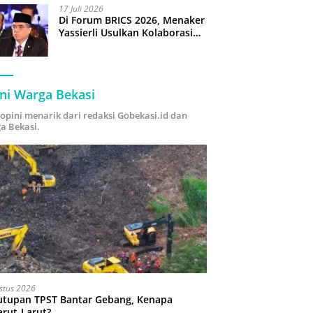
17 Juli 2026
Di Forum BRICS 2026, Menaker
Yassierli Usulkan Kolaborasi
“Future Skills Forecasting”
demi Hadapi Era Ekonomi
Hijau
ni Warga Bekasi
i opini menarik dari redaksi Gobekasi.id dan
a Bekasi.
stus 2026
utupan TPST Bantar Gebang, Kenapa
arut-Larut?