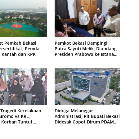
et Pemkab Bekasi
Pemkot Bekasi Dampingi
rsertifikat, Pemda
Putra Sayuti Melik, Diundang
 Kantah dan KPK
Presiden Prabowo ke Istana
Negara
 Tragedi Kecelakaan
Diduga Melanggar
Bromo vs KRL,
Administrasi, Plt Bupati Bekasi
 Korban Tuntut
Didesak Copot Dirum PDAM
an Hukum
Tirta Bhagasasi