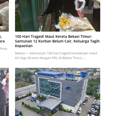
k,
100 Hari Tragedi Maut Kereta Bekasi Timur:
ara
Santunan 12 Korban Belum Cair, Keluarga Tagih
Kepastian
ihoe,
Bekasi — Memasuki 100 hari tragedi kecelakaan maut
KA Argo Bromo dengan KRL di Bekasi Timur,…