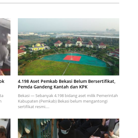
ok
4.198 Aset Pemkab Bekasi Belum Bersertifikat,
Pemda Gandeng Kantah dan KPK
ta
Bekasi — Sebanyak 4.198 bidang aset milik Pemerintah
n
Kabupaten (Pemkab) Bekasi belum mengantongi
sertifikat resmi….