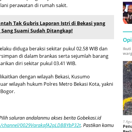
ani perawatan di rumah sakit.
ntah Tak Gubris Laporan Istri di Bekasi yang
 Sang Suami Sudah Ditangkap!
Opi
laku diduga beraksi sekitar pukul 02.58 WIB dan
Ikut
warg
simpan di dalam brankas serta sejumlah barang
rikan diri sekitar pukul 03.41 WIB.
dikaitkan dengan wilayah Bekasi, Kusumo
luar wilayah hukum Polres Metro Bekasi Kota, yakni
 Bogor.
Pilih saluran andalanmu akses berita Gobekasi.id
1 Agu
om/channel/0029VarakafA2pLDBBYbP32t
. Pastikan kamu
Pen
Berl