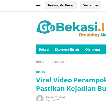
Langsung
Tentang Go Bekasi
Disclaimer
ke
konten
Bekasi
Ekonomi Bisnis
Olahraga
Beranda
Bekasi
Bekasi
Viral Video Perampo
Pastikan Kejadian Bu
Yuyun Wahyuni
2 Juli 2026