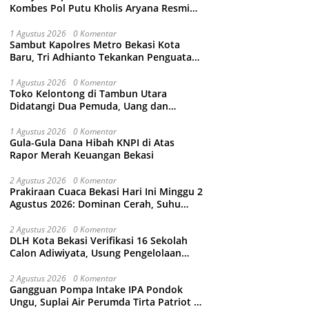
Kombes Pol Putu Kholis Aryana Resmi
Gantikan Kombes Pol Kusumo Wahyu
Bintoro
1 Agustus 2026
0 Komentar
Sambut Kapolres Metro Bekasi Kota
Baru, Tri Adhianto Tekankan Penguatan
Kolaborasi dan Kamtibmas
1 Agustus 2026
0 Komentar
Toko Kelontong di Tambun Utara
Didatangi Dua Pemuda, Uang dan
Puluhan Slop Roko Dikuras
1 Agustus 2026
0 Komentar
Gula-Gula Dana Hibah KNPI di Atas
Rapor Merah Keuangan Bekasi
2 Agustus 2026
0 Komentar
Prakiraan Cuaca Bekasi Hari Ini Minggu 2
Agustus 2026: Dominan Cerah, Suhu
Capai 34 Derajat Celcius
2 Agustus 2026
0 Komentar
DLH Kota Bekasi Verifikasi 16 Sekolah
Calon Adiwiyata, Usung Pengelolaan
Sampah hingga Target 3 Juta Pohon
2 Agustus 2026
0 Komentar
Gangguan Pompa Intake IPA Pondok
Ungu, Suplai Air Perumda Tirta Patriot di