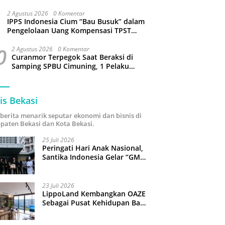
Sejumlah Wilayah Bekasi Terganggu
2 Agustus 2026
0 Komentar
IPPS Indonesia Cium “Bau Busuk” dalam
Pengelolaan Uang Kompensasi TPST
Bantargebang
0
2 Agustus 2026
0 Komentar
Curanmor Terpegok Saat Beraksi di
Samping SPBU Cimuning, 1 Pelaku
Ditangkap
is Bekasi
i berita menarik seputar ekonomi dan bisnis di
paten Bekasi dan Kota Bekasi.
25 Juli 2026
Peringati Hari Anak Nasional,
Santika Indonesia Gelar “GM
For A Day 2026”: 43 Anak
Pimpin Operasional Hotel
23 Juli 2026
LippoLand Kembangkan OAZE
Sebagai Pusat Kehidupan Baru
di Cikarang