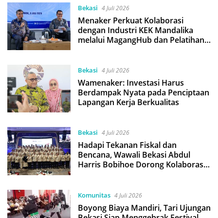
Bekasi
4 Juli 2026
Menaker Perkuat Kolaborasi
dengan Industri KEK Mandalika
melalui MagangHub dan Pelatihan
Vokasi
Bekasi
4 Juli 2026
Wamenaker: Investasi Harus
Berdampak Nyata pada Penciptaan
Lapangan Kerja Berkualitas
Bekasi
4 Juli 2026
Hadapi Tekanan Fiskal dan
Bencana, Wawali Bekasi Abdul
Harris Bobihoe Dorong Kolaborasi
di Rakernas APEKSI Medan
Komunitas
4 Juli 2026
Boyong Biaya Mandiri, Tari Ujungan
Bekasi Siap Menggebrak Festival