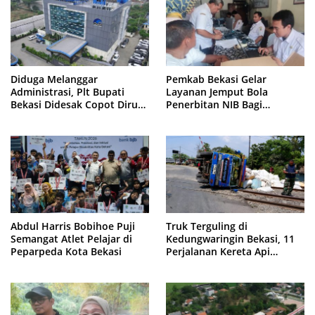
Diduga Melanggar
Pemkab Bekasi Gelar
Administrasi, Plt Bupati
Layanan Jemput Bola
Bekasi Didesak Copot Dirum
Penerbitan NIB Bagi
PDAM Tirta Bhagasasi
Pedagang Pasar Cikarang
Abdul Harris Bobihoe Puji
Truk Terguling di
Semangat Atlet Pelajar di
Kedungwaringin Bekasi, 11
Peparpeda Kota Bekasi
Perjalanan Kereta Api
Sempat Tertahan