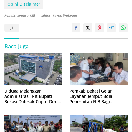
Opini Disclaimer
Penulis: Syafira Y.M
Editor: Yuyun Wahyuni
Baca Juga
Diduga Melanggar
Pemkab Bekasi Gelar
Administrasi, Plt Bupati
Layanan Jemput Bola
Bekasi Didesak Copot Dirum
Penerbitan NIB Bagi
PDAM Tirta Bhagasasi
Pedagang Pasar Cikarang