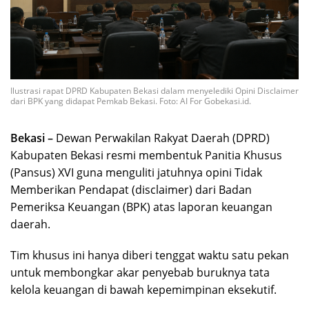
Ilustrasi rapat DPRD Kabupaten Bekasi dalam menyelediki Opini Disclaimer
dari BPK yang didapat Pemkab Bekasi. Foto: AI For Gobekasi.id.
Bekasi –
Dewan Perwakilan Rakyat Daerah (DPRD)
Kabupaten Bekasi resmi membentuk Panitia Khusus
(Pansus) XVI guna menguliti jatuhnya opini Tidak
Memberikan Pendapat (disclaimer) dari Badan
Pemeriksa Keuangan (BPK) atas laporan keuangan
daerah.
Tim khusus ini hanya diberi tenggat waktu satu pekan
untuk membongkar akar penyebab buruknya tata
kelola keuangan di bawah kepemimpinan eksekutif.