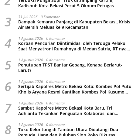
2
Terbukti Pungli Sopir Truk di Simpang Kartini,
Kadishub Kota Bekasi Pecat 5 Oknum Petugas
3
31 Juli 2026
0 Komentar
Dampak Kemarau Panjang di Kabupaten Bekasi, Krisis
Air Bersih Meluas ke 9 Kecamatan
4
1 Agustus 2026
0 Komentar
Korban Pencurian Diintimidasi oleh Terduga Pelaku
Saat Menyatroni Rumahnya di Medan Satria, RT nya
Malah Ikut-Ikutan!
5
1 Agustus 2026
0 Komentar
Penutupan TPST Bantar Gebang, Kenapa Berlarut-
Larut?
6
1 Agustus 2026
0 Komentar
Sertijab Kapolres Metro Bekasi Kota: Kombes Pol Putu
Kholis Aryana Resmi Gantikan Kombes Pol Kusumo
Wahyu Bintoro
7
1 Agustus 2026
0 Komentar
Sambut Kapolres Metro Bekasi Kota Baru, Tri
Adhianto Tekankan Penguatan Kolaborasi dan
Kamtibmas
8
1 Agustus 2026
0 Komentar
Toko Kelontong di Tambun Utara Didatangi Dua
Pemuda, Uang dan Puluhan Slop Roko Dikuras