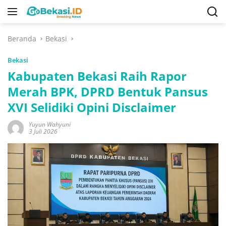
Langsung
ke
konten
Beranda
Bekasi
Bekasi
Kabupaten Bekasi Raih Rapor
Merah BPK, DPRD Bentuk Pansus
XVI Selidiki Opini Disclaimer
Yuyun Wahyuni
3 Juli 2026