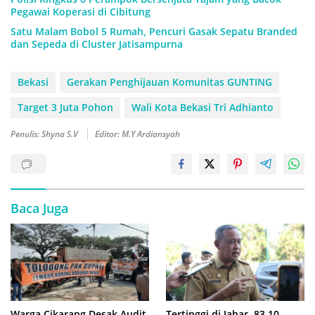
Pegawai Koperasi di Cibitung
Satu Malam Bobol 5 Rumah, Pencuri Gasak Sepatu Branded
dan Sepeda di Cluster Jatisampurna
Bekasi
Gerakan Penghijauan Komunitas GUNTING
Target 3 Juta Pohon
Wali Kota Bekasi Tri Adhianto
Penulis: Shyna S.V
Editor: M.Y Ardiansyah
Baca Juga
Warga Cikarang Desak Audit
Tertinggi di Jabar, 83,10