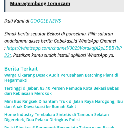
Muaragembong Terancam
Ikuti Kami di
GOOGLE NEWS
Simak berita seputar Bekasi di ponselmu. Pilih saluran
andalanmu akses berita Gobekasi.id WhatsApp Channel
:
https://whatsapp.com/channel/0029VarakafA2pLDBBYbP
32t
. Pastikan kamu sudah install aplikasi WhatsApp ya.
Berita Terkait
Warga Cikarang Desak Audit Perusahaan Batching Plant di
Hegarmukti
Tertinggi di Jabar, 83,10 Persen Pemuda Kota Bekasi Bebas
dari Kebiasaan Merokok
Mini Bus Ringsek Dihantam Truk di Jalan Raya Narogong, Ibu
dan Anak Dievakuasi ke Rumah Sakit
Home Industry Tembakau Sintetis di Tambun Selatan
Digerebek, Dua Pelaku Diringkus Polisi
Polisi Ringkus 6 Perampok Bersenjata Tajam yang Bacok