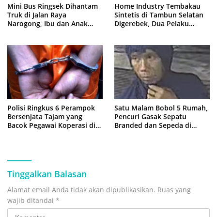
Mini Bus Ringsek Dihantam
Home Industry Tembakau
Truk di Jalan Raya
Sintetis di Tambun Selatan
Narogong, Ibu dan Anak
Digerebek, Dua Pelaku
Dievakuasi ke Rumah Sakit
Diringkus Polisi
Polisi Ringkus 6 Perampok
Satu Malam Bobol 5 Rumah,
Bersenjata Tajam yang
Pencuri Gasak Sepatu
Bacok Pegawai Koperasi di
Branded dan Sepeda di
Cibitung
Cluster Jatisampurna
Tinggalkan Balasan
Alamat email Anda tidak akan dipublikasikan.
Ruas yang
wajib ditandai
*