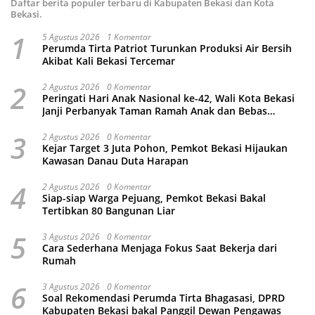
Daftar berita populer terbaru di Kabupaten Bekasi dan Kota
Bekasi.
1
5 Agustus 2026
1 Komentar
Perumda Tirta Patriot Turunkan Produksi Air Bersih
Akibat Kali Bekasi Tercemar
2
2 Agustus 2026
0 Komentar
Peringati Hari Anak Nasional ke-42, Wali Kota Bekasi
Janji Perbanyak Taman Ramah Anak dan Bebas
Perundungan
3
2 Agustus 2026
0 Komentar
Kejar Target 3 Juta Pohon, Pemkot Bekasi Hijaukan
Kawasan Danau Duta Harapan
4
2 Agustus 2026
0 Komentar
Siap-siap Warga Pejuang, Pemkot Bekasi Bakal
Tertibkan 80 Bangunan Liar
5
3 Agustus 2026
0 Komentar
Cara Sederhana Menjaga Fokus Saat Bekerja dari
Rumah
6
3 Agustus 2026
0 Komentar
Soal Rekomendasi Perumda Tirta Bhagasasi, DPRD
Kabupaten Bekasi bakal Panggil Dewan Pengawas