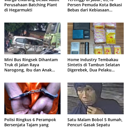
Perusahaan Batching Plant
Persen Pemuda Kota Bekasi
di Hegarmukti
Bebas dari Kebiasaan
Merokok
Mini Bus Ringsek Dihantam
Home Industry Tembakau
Truk di Jalan Raya
Sintetis di Tambun Selatan
Narogong, Ibu dan Anak
Digerebek, Dua Pelaku
Dievakuasi ke Rumah Sakit
Diringkus Polisi
Polisi Ringkus 6 Perampok
Satu Malam Bobol 5 Rumah,
Bersenjata Tajam yang
Pencuri Gasak Sepatu