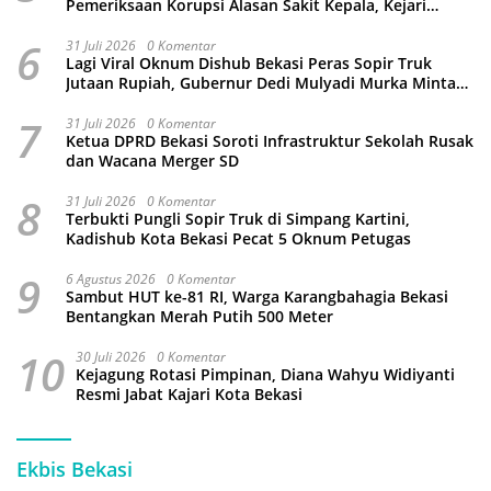
Pemeriksaan Korupsi Alasan Sakit Kepala, Kejari
Kabupaten Bekasi Ancam Jemput Paksa
6
31 Juli 2026
0 Komentar
Lagi Viral Oknum Dishub Bekasi Peras Sopir Truk
Jutaan Rupiah, Gubernur Dedi Mulyadi Murka Minta
Wali Kota Beri Sanksi Pemecatan
7
31 Juli 2026
0 Komentar
Ketua DPRD Bekasi Soroti Infrastruktur Sekolah Rusak
dan Wacana Merger SD
8
31 Juli 2026
0 Komentar
Terbukti Pungli Sopir Truk di Simpang Kartini,
Kadishub Kota Bekasi Pecat 5 Oknum Petugas
9
6 Agustus 2026
0 Komentar
Sambut HUT ke-81 RI, Warga Karangbahagia Bekasi
Bentangkan Merah Putih 500 Meter
10
30 Juli 2026
0 Komentar
Kejagung Rotasi Pimpinan, Diana Wahyu Widiyanti
Resmi Jabat Kajari Kota Bekasi
Ekbis Bekasi