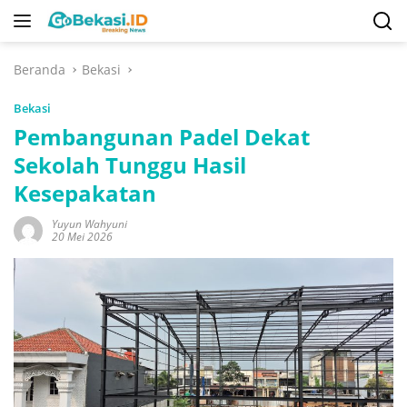
Langsung
ke
konten
Beranda
Bekasi
Bekasi
Pembangunan Padel Dekat
Sekolah Tunggu Hasil
Kesepakatan
Yuyun Wahyuni
20 Mei 2026