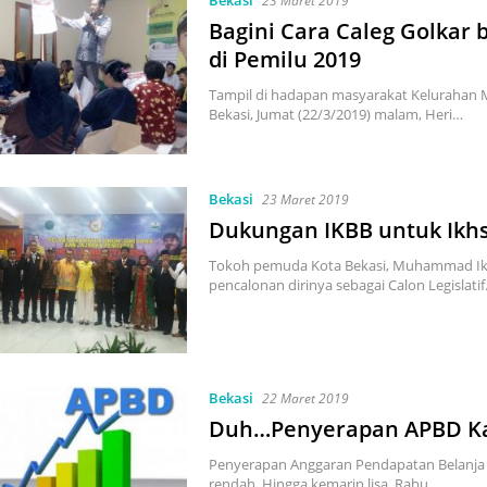
Bekasi
23 Maret 2019
Bagini Cara Caleg Golka
di Pemilu 2019
Tampil di hadapan masyarakat Kelurahan 
Bekasi, Jumat (22/3/2019) malam, Heri…
Bekasi
23 Maret 2019
Dukungan IKBB untuk Ikhs
Tokoh pemuda Kota Bekasi, Muhammad Ik
pencalonan dirinya sebagai Calon Legislati
Bekasi
22 Maret 2019
Duh…Penyerapan APBD Ka
Penyerapan Anggaran Pendapatan Belanja 
rendah. Hingga kemarin lisa, Rabu…