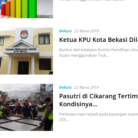
Bekasi
22 Maret 2019
Ketua KPU Kota Bekasi Di
Buntut dari kelalaian Komisi Pemilihan Um
Suara menggunakan Truk…
Bekasi
22 Maret 2019
Pasutri di Cikarang Terti
Kondisinya…
Peristiwa naas terjadi pada pasangan suami
(37)….