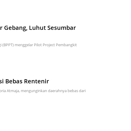
ar Gebang, Luhut Sesumbar
 (BPPT) menggelar Pilot Project Pembangkit
si Bebas Rentenir
Supria Atmaja, mengunginkan daerahnya bebas dari