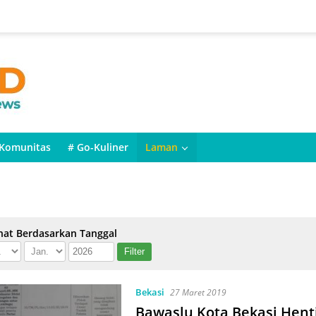
Komunitas
# Go-Kuliner
Laman
hat Berdasarkan Tanggal
Bekasi
27 Maret 2019
Bawaslu Kota Bekasi Hent