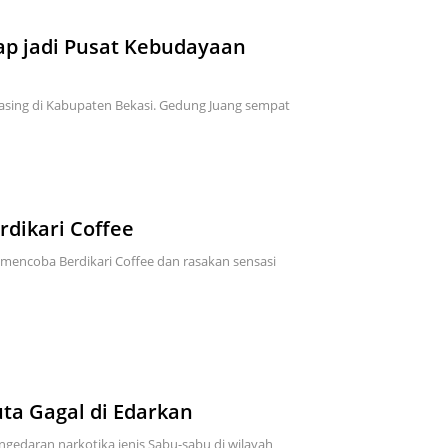
ap jadi Pusat Kebudayaan
sing di Kabupaten Bekasi. Gedung Juang sempat
rdikari Coffee
 mencoba Berdikari Coffee dan rasakan sensasi
uta Gagal di Edarkan
ngedaran narkotika jenis Sabu-sabu di wilayah