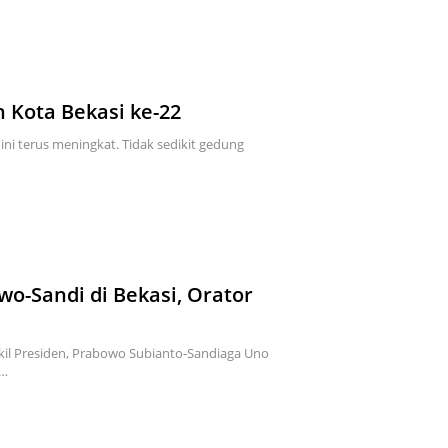
 Kota Bekasi ke-22
ni terus meningkat. Tidak sedikit gedung
-Sandi di Bekasi, Orator
il Presiden, Prabowo Subianto-Sandiaga Uno
a…