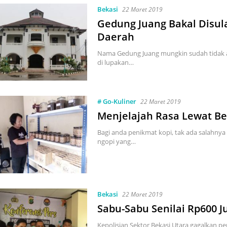
Bekasi
22 Maret 2019
Gedung Juang Bakal Disul
Daerah
Nama Gedung Juang mungkin sudah tidak a
di lupakan…
# Go-Kuliner
22 Maret 2019
Menjelajah Rasa Lewat Be
Bagi anda penikmat kopi, tak ada salahnya
ngopi yang…
Bekasi
22 Maret 2019
Sabu-Sabu Senilai Rp600 J
Kepolisian Sektor Bekasi Utara gagalkan pe