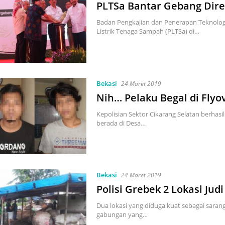
PLTSa Bantar Gebang Dir
Badan Pengkajian dan Penerapan Teknologi
Listrik Tenaga Sampah (PLTSa) di…
Bekasi
24 Maret 2019
Nih… Pelaku Begal di Flyo
Kepolisian Sektor Cikarang Selatan berhas
berada di Desa…
Bekasi
24 Maret 2019
Polisi Grebek 2 Lokasi Ju
Dua lokasi yang diduga kuat sebagai saran
gabungan yang…