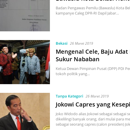
Badan Pengawas Pemilu (Bawaslu) Kota Be
kampanye Caleg DPR-RI Dapil Jabar…
Bekasi
26 Maret 2019
Mengenal Cele, Baju Adat
Sukur Nababan
Ketua Dewan Pimpinan Pusat (DPP) PDI Pe
tokoh politik yang…
Tanpa Kategori
26 Maret 2019
Jokowi Capres yang Kesep
Joko Widodo alias Jokowi sebagai sebagai s
dikelilingi banyak orang, dari mulai para m
sebagai seorang capres (calon presiden) Jo