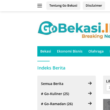
Langsung
Tentang Go Bekasi
Disclaimer
ke
konten
Bekasi
Ekonomi Bisnis
Olahraga
Indeks Berita
Li
Semua Berita
# Go-Kuliner (25)
# Go-Ramadan (26)