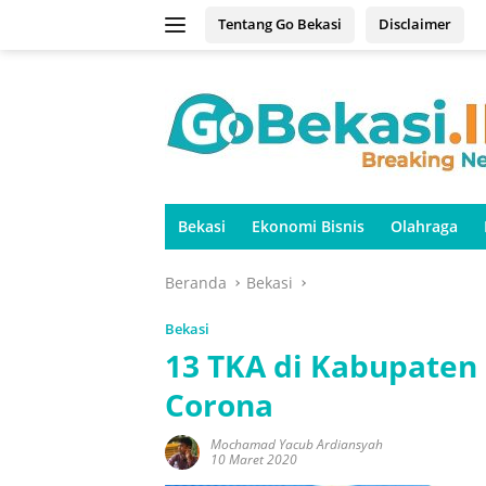
Langsung
Tentang Go Bekasi
Disclaimer
ke
konten
Bekasi
Ekonomi Bisnis
Olahraga
Beranda
Bekasi
Bekasi
13 TKA di Kabupaten
Corona
Mochamad Yacub Ardiansyah
10 Maret 2020