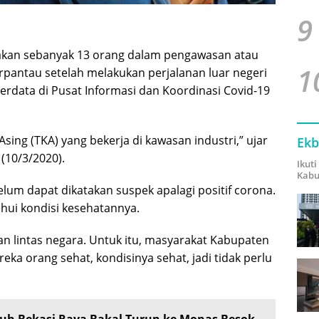
9
kan sebanyak 13 orang dalam pengawasan atau
1
erpantau setelah melakukan perjalanan luar negeri
terdata di Pusat Informasi dan Koordinasi Covid-19
sing (TKA) yang bekerja di kawasan industri,” ujar
Ekb
 (10/3/2020).
Ikut
Kabu
lum dapat dikatakan suspek apalagi positif corona.
ui kondisi kesehatannya.
an lintas negara. Untuk itu, masyarakat Kabupaten
reka orang sehat, kondisinya sehat, jadi tidak perlu
ruh Bekasi Raya Bakal Turun ke Monas Besok,