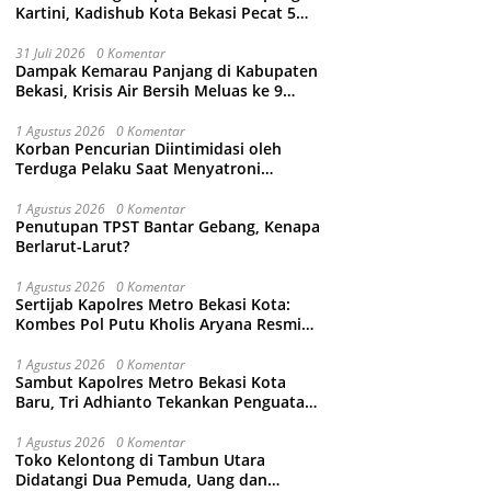
Kartini, Kadishub Kota Bekasi Pecat 5
Oknum Petugas
31 Juli 2026
0 Komentar
Dampak Kemarau Panjang di Kabupaten
Bekasi, Krisis Air Bersih Meluas ke 9
Kecamatan
1 Agustus 2026
0 Komentar
Korban Pencurian Diintimidasi oleh
Terduga Pelaku Saat Menyatroni
Rumahnya di Medan Satria, RT nya
Malah Ikut-Ikutan!
1 Agustus 2026
0 Komentar
Penutupan TPST Bantar Gebang, Kenapa
Berlarut-Larut?
1 Agustus 2026
0 Komentar
Sertijab Kapolres Metro Bekasi Kota:
Kombes Pol Putu Kholis Aryana Resmi
Gantikan Kombes Pol Kusumo Wahyu
Bintoro
1 Agustus 2026
0 Komentar
Sambut Kapolres Metro Bekasi Kota
Baru, Tri Adhianto Tekankan Penguatan
Kolaborasi dan Kamtibmas
1 Agustus 2026
0 Komentar
Toko Kelontong di Tambun Utara
Didatangi Dua Pemuda, Uang dan