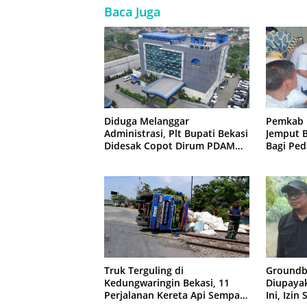
Baca Juga
Diduga Melanggar
Pemkab 
Administrasi, Plt Bupati Bekasi
Jemput B
Didesak Copot Dirum PDAM
Bagi Ped
Tirta Bhagasasi
Truk Terguling di
Groundb
Kedungwaringin Bekasi, 11
Diupaya
Perjalanan Kereta Api Sempat
Ini, Izin