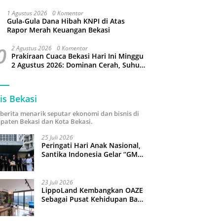
Puluhan Slop Roko Dikuras
1 Agustus 2026
0 Komentar
Gula-Gula Dana Hibah KNPI di Atas
Rapor Merah Keuangan Bekasi
0
2 Agustus 2026
0 Komentar
Prakiraan Cuaca Bekasi Hari Ini Minggu
2 Agustus 2026: Dominan Cerah, Suhu
Capai 34 Derajat Celcius
is Bekasi
i berita menarik seputar ekonomi dan bisnis di
paten Bekasi dan Kota Bekasi.
25 Juli 2026
Peringati Hari Anak Nasional,
Santika Indonesia Gelar “GM
For A Day 2026”: 43 Anak
Pimpin Operasional Hotel
23 Juli 2026
LippoLand Kembangkan OAZE
Sebagai Pusat Kehidupan Baru
di Cikarang