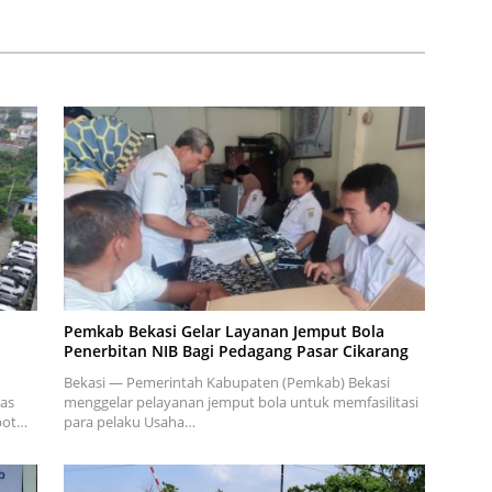
Meter
Pemkab Bekasi Gelar Layanan Jemput Bola
Penerbitan NIB Bagi Pedagang Pasar Cikarang
Bekasi — Pemerintah Kabupaten (Pemkab) Bekasi
as
menggelar pelayanan jemput bola untuk memfasilitasi
opot…
para pelaku Usaha…