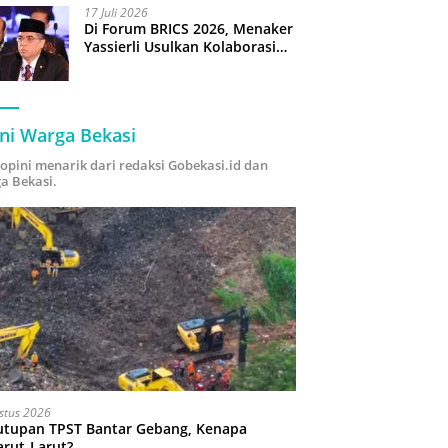
17 Juli 2026
Di Forum BRICS 2026, Menaker
Yassierli Usulkan Kolaborasi
“Future Skills Forecasting”
demi Hadapi Era Ekonomi
Hijau
ni Warga Bekasi
i opini menarik dari redaksi Gobekasi.id dan
a Bekasi.
stus 2026
utupan TPST Bantar Gebang, Kenapa
arut-Larut?