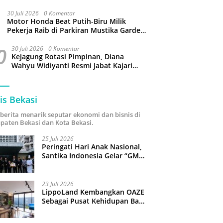
Jangan Gaptek dan Larang Tutup Kolom
Komentar Medsos
30 Juli 2026
0 Komentar
Motor Honda Beat Putih-Biru Milik
Pekerja Raib di Parkiran Mustika Garden
Tamansari Bekasi
0
30 Juli 2026
0 Komentar
Kejagung Rotasi Pimpinan, Diana
Wahyu Widiyanti Resmi Jabat Kajari
Kota Bekasi
is Bekasi
i berita menarik seputar ekonomi dan bisnis di
paten Bekasi dan Kota Bekasi.
25 Juli 2026
Peringati Hari Anak Nasional,
Santika Indonesia Gelar “GM
For A Day 2026”: 43 Anak
Pimpin Operasional Hotel
23 Juli 2026
LippoLand Kembangkan OAZE
Sebagai Pusat Kehidupan Baru
di Cikarang