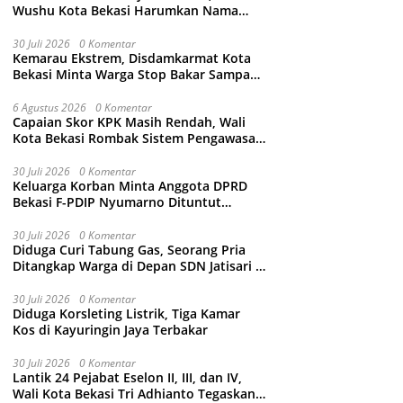
Wushu Kota Bekasi Harumkan Nama
Jawa Barat
30 Juli 2026
0 Komentar
Kemarau Ekstrem, Disdamkarmat Kota
Bekasi Minta Warga Stop Bakar Sampah
Sembarangan
6 Agustus 2026
0 Komentar
Capaian Skor KPK Masih Rendah, Wali
Kota Bekasi Rombak Sistem Pengawasan
Berbasis Risiko
30 Juli 2026
0 Komentar
Keluarga Korban Minta Anggota DPRD
Bekasi F-PDIP Nyumarno Dituntut
Maksimal dan Tanpa Keistimewaan
30 Juli 2026
0 Komentar
Diduga Curi Tabung Gas, Seorang Pria
Ditangkap Warga di Depan SDN Jatisari 1
Jatiasih
30 Juli 2026
0 Komentar
Diduga Korsleting Listrik, Tiga Kamar
Kos di Kayuringin Jaya Terbakar
30 Juli 2026
0 Komentar
Lantik 24 Pejabat Eselon II, III, dan IV,
Wali Kota Bekasi Tri Adhianto Tegaskan