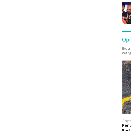
Opi
Ikut
warg
1 Agu
Pen
Berl