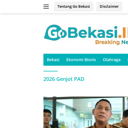
Langsung
Tentang Go Bekasi
Disclaimer
ke
konten
Bekasi
Ekonomi Bisnis
Olahraga
2026 Genjot PAD