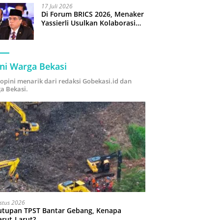
17 Juli 2026
Di Forum BRICS 2026, Menaker
Yassierli Usulkan Kolaborasi
“Future Skills Forecasting”
demi Hadapi Era Ekonomi
Hijau
ni Warga Bekasi
i opini menarik dari redaksi Gobekasi.id dan
a Bekasi.
stus 2026
utupan TPST Bantar Gebang, Kenapa
arut-Larut?