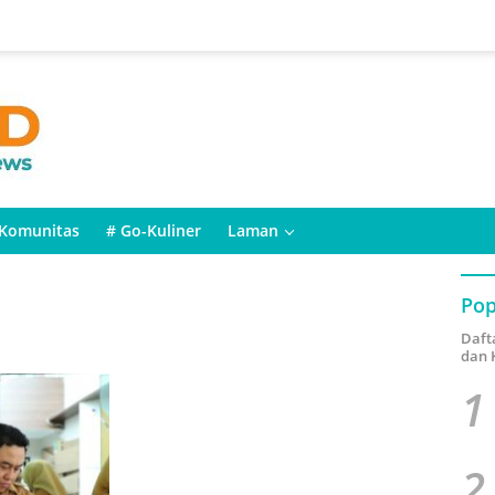
Komunitas
# Go-Kuliner
Laman
Pop
Daft
dan 
1
2