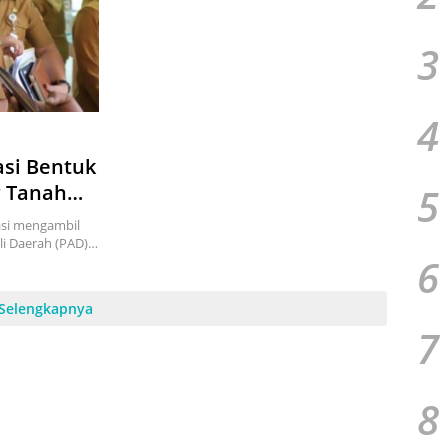
3
4
asi Bentuk
5
r Tanah
si mengambil
li Daerah (PAD)…
6
Selengkapnya
7
8