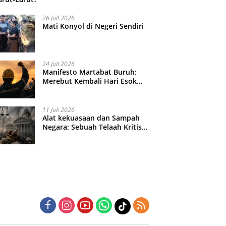
26 Juli 2026
Mati Konyol di Negeri Sendiri
24 Juli 2026
Manifesto Martabat Buruh:
Merebut Kembali Hari Esok
yang Dijual Murah
11 Juli 2026
Alat kekuasaan dan Sampah
Negara: Sebuah Telaah Kritis
atas Turbulensi Penegakkan
Hukum?