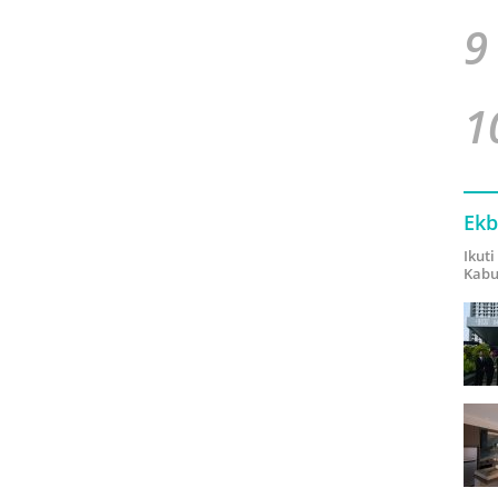
9
1
Ekb
Ikut
Kabu