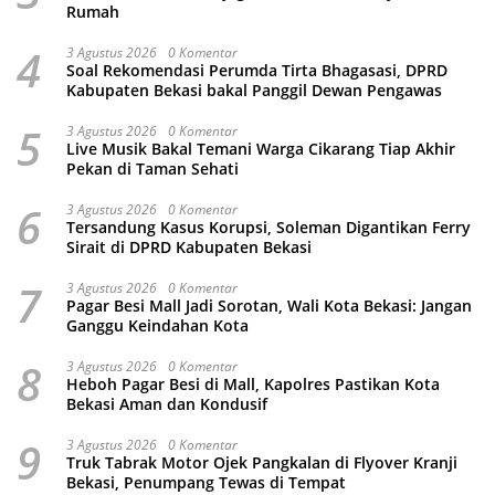
Rumah
4
3 Agustus 2026
0 Komentar
Soal Rekomendasi Perumda Tirta Bhagasasi, DPRD
Kabupaten Bekasi bakal Panggil Dewan Pengawas
5
3 Agustus 2026
0 Komentar
Live Musik Bakal Temani Warga Cikarang Tiap Akhir
Pekan di Taman Sehati
6
3 Agustus 2026
0 Komentar
Tersandung Kasus Korupsi, Soleman Digantikan Ferry
Sirait di DPRD Kabupaten Bekasi
7
3 Agustus 2026
0 Komentar
Pagar Besi Mall Jadi Sorotan, Wali Kota Bekasi: Jangan
Ganggu Keindahan Kota
8
3 Agustus 2026
0 Komentar
Heboh Pagar Besi di Mall, Kapolres Pastikan Kota
Bekasi Aman dan Kondusif
9
3 Agustus 2026
0 Komentar
Truk Tabrak Motor Ojek Pangkalan di Flyover Kranji
Bekasi, Penumpang Tewas di Tempat