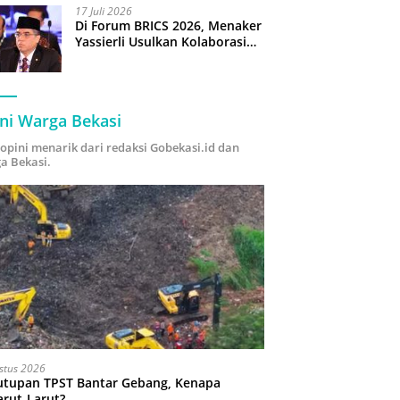
17 Juli 2026
Di Forum BRICS 2026, Menaker
Yassierli Usulkan Kolaborasi
“Future Skills Forecasting”
demi Hadapi Era Ekonomi
Hijau
ni Warga Bekasi
i opini menarik dari redaksi Gobekasi.id dan
a Bekasi.
stus 2026
utupan TPST Bantar Gebang, Kenapa
arut-Larut?