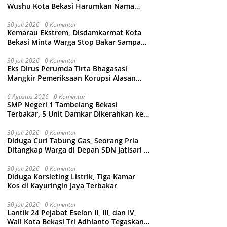
Wushu Kota Bekasi Harumkan Nama
Jawa Barat
30 Juli 2026
0 Komentar
Kemarau Ekstrem, Disdamkarmat Kota
Bekasi Minta Warga Stop Bakar Sampah
Sembarangan
30 Juli 2026
0 Komentar
Eks Dirus Perumda Tirta Bhagasasi
Mangkir Pemeriksaan Korupsi Alasan
Sakit Kepala, Kejari Kabupaten Bekasi
Ancam Jemput Paksa
6 Agustus 2026
0 Komentar
SMP Negeri 1 Tambelang Bekasi
Terbakar, 5 Unit Damkar Dikerahkan ke
Lokasi
30 Juli 2026
0 Komentar
Diduga Curi Tabung Gas, Seorang Pria
Ditangkap Warga di Depan SDN Jatisari 1
Jatiasih
30 Juli 2026
0 Komentar
Diduga Korsleting Listrik, Tiga Kamar
Kos di Kayuringin Jaya Terbakar
30 Juli 2026
0 Komentar
Lantik 24 Pejabat Eselon II, III, dan IV,
Wali Kota Bekasi Tri Adhianto Tegaskan