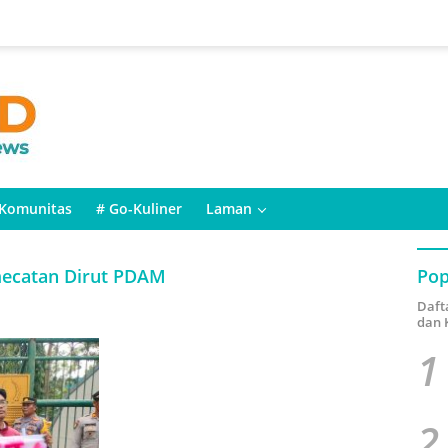
Komunitas
# Go-Kuliner
Laman
mecatan Dirut PDAM
Pop
Daft
dan 
1
2