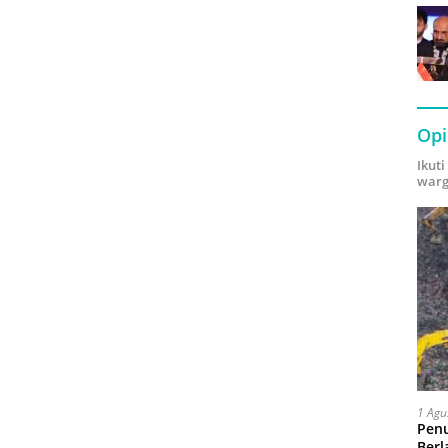
Opi
Ikut
warg
1 Agu
Pen
Berl