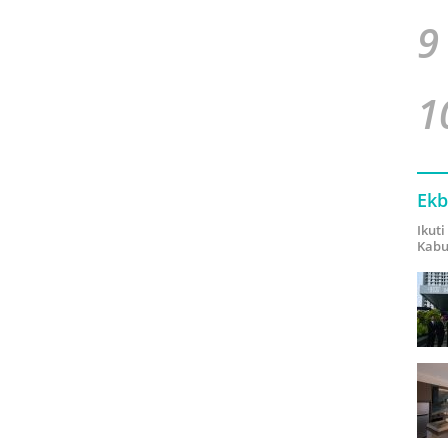
9
1
Ekb
Ikut
Kabu