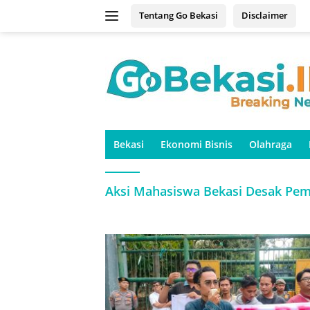
Langsung
Tentang Go Bekasi
Disclaimer
ke
konten
Bekasi
Ekonomi Bisnis
Olahraga
Aksi Mahasiswa Bekasi Desak Pe