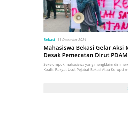
Bekasi
11 Desember 2024
Mahasiswa Bekasi Gelar Aksi 
Desak Pemecatan Dirut PDAM 
Bhagasasi Terkait Dugaan Ra
Sekelompok mahasiswa yang mengklaim diri mer
Jabatan
Koalisi Rakyat Usut Pejabat Bekasi Atau Korupsi