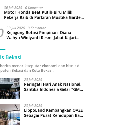
Jangan Gaptek dan Larang Tutup Kolom
Komentar Medsos
30 Juli 2026
0 Komentar
Motor Honda Beat Putih-Biru Milik
Pekerja Raib di Parkiran Mustika Garden
Tamansari Bekasi
0
30 Juli 2026
0 Komentar
Kejagung Rotasi Pimpinan, Diana
Wahyu Widiyanti Resmi Jabat Kajari
Kota Bekasi
is Bekasi
i berita menarik seputar ekonomi dan bisnis di
paten Bekasi dan Kota Bekasi.
25 Juli 2026
Peringati Hari Anak Nasional,
Santika Indonesia Gelar “GM
For A Day 2026”: 43 Anak
Pimpin Operasional Hotel
23 Juli 2026
LippoLand Kembangkan OAZE
Sebagai Pusat Kehidupan Baru
di Cikarang