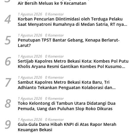
Air Bersih Meluas ke 9 Kecamatan
4
1 Agustus 2026
0 Komentar
Korban Pencurian Diintimidasi oleh Terduga Pelaku
Saat Menyatroni Rumahnya di Medan Satria, RT nya
Malah Ikut-Ikutan!
5
1 Agustus 2026
0 Komentar
Penutupan TPST Bantar Gebang, Kenapa Berlarut-
Larut?
6
1 Agustus 2026
0 Komentar
Sertijab Kapolres Metro Bekasi Kota: Kombes Pol Putu
Kholis Aryana Resmi Gantikan Kombes Pol Kusumo
Wahyu Bintoro
7
1 Agustus 2026
0 Komentar
Sambut Kapolres Metro Bekasi Kota Baru, Tri
Adhianto Tekankan Penguatan Kolaborasi dan
Kamtibmas
8
1 Agustus 2026
0 Komentar
Toko Kelontong di Tambun Utara Didatangi Dua
Pemuda, Uang dan Puluhan Slop Roko Dikuras
9
1 Agustus 2026
0 Komentar
Gula-Gula Dana Hibah KNPI di Atas Rapor Merah
Keuangan Bekasi