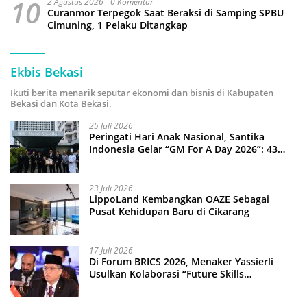
10
2 Agustus 2026
0 Komentar
Curanmor Terpegok Saat Beraksi di Samping SPBU
Cimuning, 1 Pelaku Ditangkap
Ekbis Bekasi
Ikuti berita menarik seputar ekonomi dan bisnis di Kabupaten
Bekasi dan Kota Bekasi.
25 Juli 2026
Peringati Hari Anak Nasional, Santika
Indonesia Gelar “GM For A Day 2026”: 43
Anak Pimpin Operasional Hotel
23 Juli 2026
LippoLand Kembangkan OAZE Sebagai
Pusat Kehidupan Baru di Cikarang
17 Juli 2026
Di Forum BRICS 2026, Menaker Yassierli
Usulkan Kolaborasi “Future Skills
Forecasting” demi Hadapi Era Ekonomi
Hijau