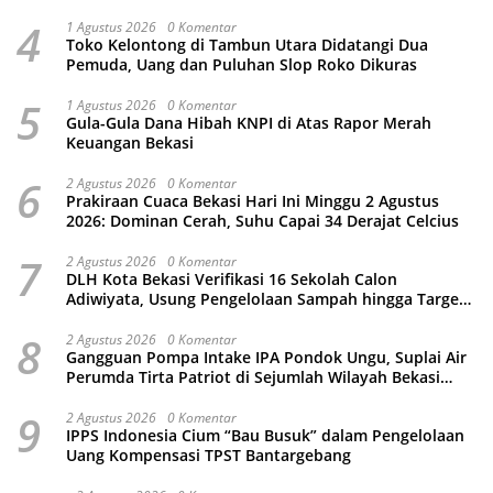
Kamtibmas
4
1 Agustus 2026
0 Komentar
Toko Kelontong di Tambun Utara Didatangi Dua
Pemuda, Uang dan Puluhan Slop Roko Dikuras
5
1 Agustus 2026
0 Komentar
Gula-Gula Dana Hibah KNPI di Atas Rapor Merah
Keuangan Bekasi
6
2 Agustus 2026
0 Komentar
Prakiraan Cuaca Bekasi Hari Ini Minggu 2 Agustus
2026: Dominan Cerah, Suhu Capai 34 Derajat Celcius
7
2 Agustus 2026
0 Komentar
DLH Kota Bekasi Verifikasi 16 Sekolah Calon
Adiwiyata, Usung Pengelolaan Sampah hingga Target
3 Juta Pohon
8
2 Agustus 2026
0 Komentar
Gangguan Pompa Intake IPA Pondok Ungu, Suplai Air
Perumda Tirta Patriot di Sejumlah Wilayah Bekasi
Terganggu
9
2 Agustus 2026
0 Komentar
IPPS Indonesia Cium “Bau Busuk” dalam Pengelolaan
Uang Kompensasi TPST Bantargebang