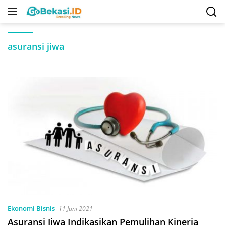
Langsung
ke
konten
asuransi jiwa
Ekonomi Bisnis
11 Juni 2021
Asuransi Jiwa Indikasikan Pemulihan Kinerja